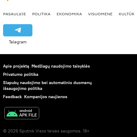
PASAULYJE
POLITIKA
EKONOMIKA
VISUOMENĖ
KULTŪR
Telegram
Apie projektą
Medžiagų naudojimo taisyklės
Privatumo politika
Slapukų naudojimo bei automatinio duomenų
išsaugojimo politika
Feedback
Kompanijos naujienos
© 2026 Sputnik Visos teisės saugomos. 18+