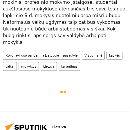
mokiniai profesinio mokymo įstaigose, studentai
aukštosiose mokyklose ateinančias tris savaites nuo
lapkričio 9 d. mokysis nuotoliniu arba mišriu būdu.
Neformalus vaikų ugdymas taip pat bus vykdomas
tik nuotoliniu būdu arba stabdomas visiškai. Kokį
būdą rinktis, apsispręs savivaldybė arba pati
mokykla.
Koronaviruso pandemija Lietuvoje ir pasaulyje
Visuomenė
kaukės
vaikai
mokyklos
Lietuva
karantinas
Lietuva