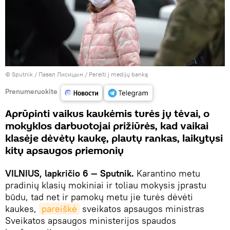
© Sputnik / Павел Лисицын
/
Pereiti į medijų banką
Prenumeruokite
Aprūpinti vaikus kaukėmis turės jų tėvai, o
mokyklos darbuotojai prižiūrės, kad vaikai
klasėje dėvėtų kaukę, plautų rankas, laikytųsi
kitų apsaugos priemonių
VILNIUS, lapkričio 6 — Sputnik.
Karantino metu
pradinių klasių mokiniai ir toliau mokysis įprastu
būdu, tad net ir pamokų metu jie turės dėvėti
kaukes,
pareiškė
sveikatos apsaugos ministras
Sveikatos apsaugos ministerijos spaudos