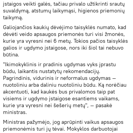
įstaigos veikti galės, tačiau privalo užtikrinti srautų
suvaldymą, atstumų laikymąsi, higienos priemonių
taikymą.
Galiojančios kaukių dėvėjimo taisyklės numato, kad
dėvėti veido apsaugos priemonės turi visi žmonės,
kurie yra vyresni nei 6 metų. Tokios pačios taisyklės
galios ir ugdymo įstaigose, nors iki šiol tai nebuvo
būtina.
"Ikimokyklinis ir pradinis ugdymas vyks įprastu
būdu, laikantis nustatytų rekomendacijų.
Pagrindinis, vidurinis ir neformalus ugdymas —
nuotoliniu arba daliniu nuotoliniu būdu. Ką norėčiau
akcentuoti, kad kaukės bus privalomos taip pat
visiems ir ugdymo įstaigose esantiems vaikams,
kurie yra vyresni nei šešerių metų", — pasakė
ministras.
Ministras pažymėjo, jog aprūpinti vaikus apsaugos
priemonėmis turi jų tėvai. Mokyklos darbuotojai