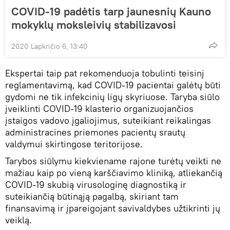
COVID-19 padėtis tarp jaunesnių Kauno
mokyklų moksleivių stabilizavosi
2020 Lapkričio 6, 13:40
Ekspertai taip pat rekomenduoja tobulinti teisinį
reglamentavimą, kad COVID-19 pacientai galėtų būti
gydomi ne tik infekcinių ligų skyriuose. Taryba siūlo
įveiklinti COVID-19 klasterio organizuojančios
įstaigos vadovo įgaliojimus, suteikiant reikalingas
administracines priemones pacientų srautų
valdymui skirtingose teritorijose.
Tarybos siūlymu kiekviename rajone turėtų veikti ne
mažiau kaip po vieną karščiavimo kliniką, atliekančią
COVID-19 skubią virusologinę diagnostiką ir
suteikiančią būtinąją pagalbą, skiriant tam
finansavimą ir įpareigojant savivaldybes užtikrinti jų
veiklą.