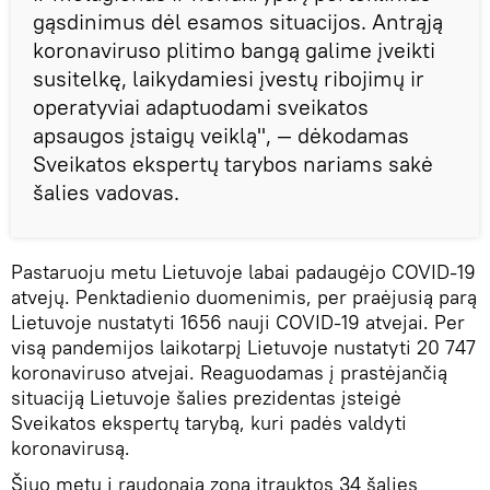
gąsdinimus dėl esamos situacijos. Antrąją
koronaviruso plitimo bangą galime įveikti
susitelkę, laikydamiesi įvestų ribojimų ir
operatyviai adaptuodami sveikatos
apsaugos įstaigų veiklą", — dėkodamas
Sveikatos ekspertų tarybos nariams sakė
šalies vadovas.
Pastaruoju metu Lietuvoje labai padaugėjo COVID-19
atvejų. Penktadienio duomenimis, per praėjusią parą
Lietuvoje nustatyti 1656 nauji COVID-19 atvejai. Per
visą pandemijos laikotarpį Lietuvoje nustatyti 20 747
koronaviruso atvejai. Reaguodamas į prastėjančią
situaciją Lietuvoje šalies prezidentas įsteigė
Sveikatos ekspertų tarybą, kuri padės valdyti
koronavirusą.
Šiuo metu į raudonąją zoną įtrauktos 34 šalies