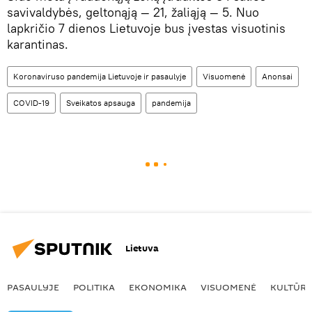
savivaldybės, geltonąją — 21, žaliąją — 5. Nuo
lapkričio 7 dienos Lietuvoje bus įvestas visuotinis
karantinas.
Koronaviruso pandemija Lietuvoje ir pasaulyje
Visuomenė
Anonsai
COVID-19
Sveikatos apsauga
pandemija
Lietuva
PASAULYJE
POLITIKA
EKONOMIKA
VISUOMENĖ
KULTŪR