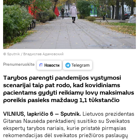
© Sputnik / Владислав Адамовский
Prenumeruokite
Tarybos parengti pandemijos vystymosi
scenarijai taip pat rodo, kad kovidiniams
pacientams gydyti reikiamų lovų maksimalus
poreikis pasieks maždaug 1,1 tūkstančio
VILNIUS, lapkričio 6 — Sputnik.
Lietuvos prezidentas
Gitanas Nausėda penktadienį susitiko su Sveikatos
ekspertų tarybos nariais, kurie pristatė pirmąsias
rekomendacijas dėl sveikatos priežiūros paslaugų