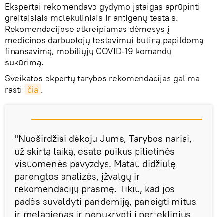
Ekspertai rekomendavo gydymo įstaigas aprūpinti
greitaisiais molekuliniais ir antigenų testais.
Rekomendacijose atkreipiamas dėmesys į
medicinos darbuotojų testavimui būtiną papildomą
finansavimą, mobiliųjų COVID-19 komandų
sukūrimą.
Sveikatos ekpertų tarybos rekomendacijas galima
rasti
čia
.
"Nuoširdžiai dėkoju Jums, Tarybos nariai,
už skirtą laiką, esate puikus pilietinės
visuomenės pavyzdys. Matau didžiulę
parengtos analizės, įžvalgų ir
rekomendacijų prasmę. Tikiu, kad jos
padės suvaldyti pandemiją, paneigti mitus
ir melagienas ir nenukrypti į perteklinius