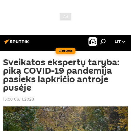
LIT
Lietuva
Sveikatos ekspertų taryba:
piką COVID-19 pandemija
pasieks lapkričio antroje
pusėje
16:50 06.11.2020