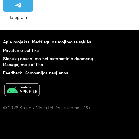
Telegram
Apie projektą
Medžiagų naudojimo taisyklės
Privatumo politika
Slapukų naudojimo bei automatinio duomenų
išsaugojimo politika
Feedback
Kompanijos naujienos
© 2026 Sputnik Visos teisės saugomos. 18+