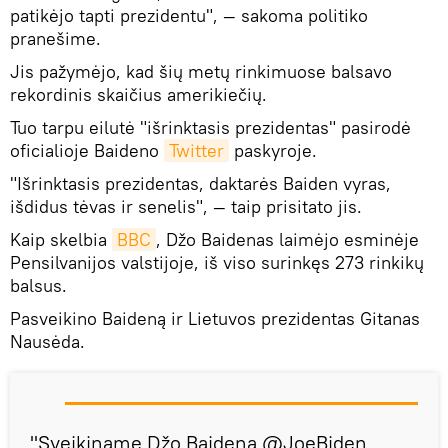
patikėjo tapti prezidentu", — sakoma politiko
pranešime.
Jis pažymėjo, kad šių metų rinkimuose balsavo
rekordinis skaičius amerikiečių.
Tuo tarpu eilutė "išrinktasis prezidentas" pasirodė
oficialioje Baideno
Twitter
paskyroje.
"Išrinktasis prezidentas, daktarės Baiden vyras,
išdidus tėvas ir senelis", — taip prisitato jis.
Kaip skelbia
BBC
, Džo Baidenas laimėjo esminėje
Pensilvanijos valstijoje, iš viso surinkęs 273 rinkikų
balsus.
Pasveikino Baideną ir Lietuvos prezidentas Gitanas
Nausėda.
"Sveikiname Džo Baideną @JoeBiden