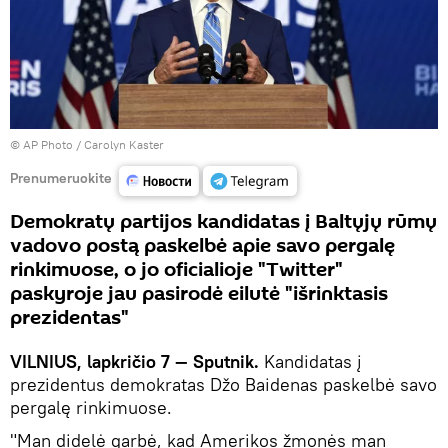
© AP Photo / Carolyn Kaster
Prenumeruokite
Demokratų partijos kandidatas į Baltųjų rūmų
vadovo postą paskelbė apie savo pergalę
rinkimuose, o jo oficialioje "Twitter"
paskyroje jau pasirodė eilutė "išrinktasis
prezidentas"
VILNIUS, lapkričio 7 — Sputnik.
Kandidatas į
prezidentus demokratas Džo Baidenas paskelbė savo
pergalę rinkimuose.
"Man didelė garbė, kad Amerikos žmonės man