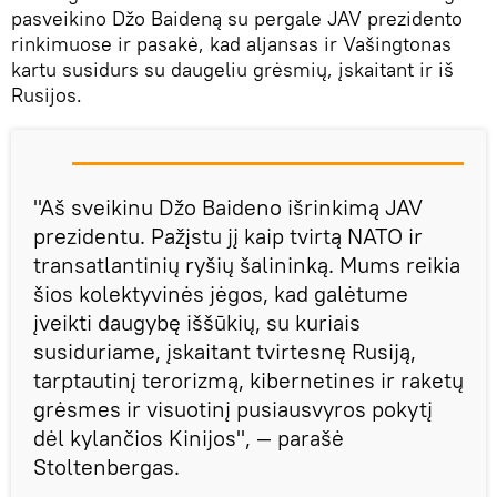
pasveikino Džo Baideną su pergale JAV prezidento
rinkimuose ir pasakė, kad aljansas ir Vašingtonas
kartu susidurs su daugeliu grėsmių, įskaitant ir iš
Rusijos.
"Aš sveikinu Džo Baideno išrinkimą JAV
prezidentu. Pažįstu jį kaip tvirtą NATO ir
transatlantinių ryšių šalininką. Mums reikia
šios kolektyvinės jėgos, kad galėtume
įveikti daugybę iššūkių, su kuriais
susiduriame, įskaitant tvirtesnę Rusiją,
tarptautinį terorizmą, kibernetines ir raketų
grėsmes ir visuotinį pusiausvyros pokytį
dėl kylančios Kinijos", — parašė
Stoltenbergas.