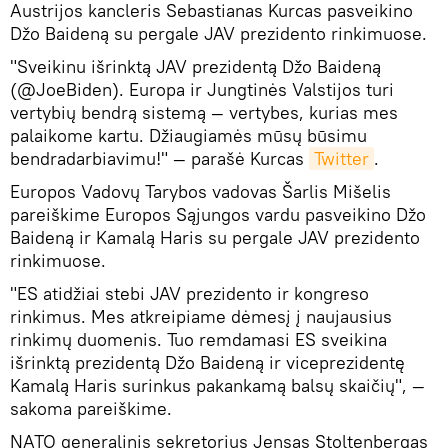
Austrijos kancleris Sebastianas Kurсas pasveikino
Džo Baideną su pergale JAV prezidento rinkimuose.
"Sveikinu išrinktą JAV prezidentą Džo Baideną
(@JoeBiden). Europa ir Jungtinės Valstijos turi
vertybių bendrą sistemą — vertybes, kurias mes
palaikome kartu. Džiaugiamės mūsų būsimu
bendradarbiavimu!" ​— parašė Kurcas
Twitter
.
Europos Vadovų Tarybos vadovas Šarlis Mišelis
pareiškime Europos Sąjungos vardu pasveikino Džo
Baideną ir Kamalą Haris su pergale JAV prezidento
rinkimuose.
"ES atidžiai stebi JAV prezidento ir kongreso
rinkimus. Mes atkreipiame dėmesį į naujausius
rinkimų duomenis. Tuo remdamasi ES sveikina
išrinktą prezidentą Džo Baideną ir viceprezidentę
Kamalą Haris surinkus pakankamą balsų skaičių", —
sakoma pareiškime.
NATO generalinis sekretorius Jensas Stoltenbergas