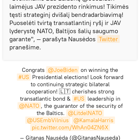
laimėjus JAV prezidento rinkimus! Tikimės
tęsti strateginį dvišalį bendradarbiavimą!
Puoselėti tvirtą transatlantinį ryšį ir JAV
lyderystę NATO, Baltijos šalių saugumo
garante", — parašyta Nausėdos
Twitter
pranešime.
Congrats
@JoeBiden
on winning the
#US
Presidential elections! Look forward
to continuing strategic bilateral
cooperation! 🇱🇹 cherishes strong
transatlantic bond &
#US
leadership in
@NATO
, the guarantor of the security of
the Baltics.
@LitdelNATO
@USEmbVilnius
@KamalaHarris
pic.twitter.com/WhAn04ZN6X
— Gitanas Nausėda (@GitanasNauseda)