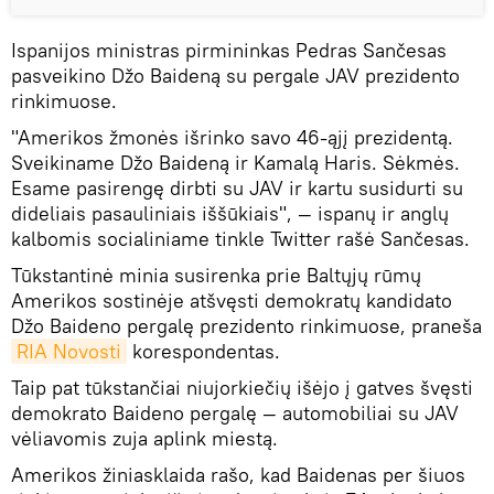
Ispanijos ministras pirmininkas Pedras Sančesas
pasveikino Džo Baideną su pergale JAV prezidento
rinkimuose.
"Amerikos žmonės išrinko savo 46-ąjį prezidentą.
Sveikiname Džo Baideną ir Kamalą Haris. Sėkmės.
Esame pasirengę dirbti su JAV ir kartu susidurti su
dideliais pasauliniais iššūkiais", — ispanų ir anglų
kalbomis socialiniame tinkle Twitter rašė Sančesas.
Tūkstantinė minia susirenka prie Baltųjų rūmų
Amerikos sostinėje atšvęsti demokratų kandidato
Džo Baideno pergalę prezidento rinkimuose, praneša
RIA Novosti
korespondentas.
Taip pat tūkstančiai niujorkiečių išėjo į gatves švęsti
demokrato Baideno pergalę — automobiliai su JAV
vėliavomis zuja aplink miestą.
Amerikos žiniasklaida rašo, kad Baidenas per šiuos