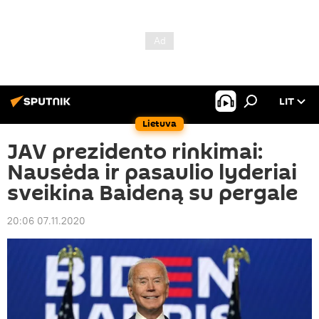
LIT
Lietuva
JAV prezidento rinkimai:
Nausėda ir pasaulio lyderiai
sveikina Baideną su pergale
20:06 07.11.2020