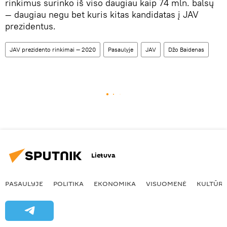
rinkimus surinko iš viso daugiau kaip 74 mln. balsų
— daugiau negu bet kuris kitas kandidatas į JAV
prezidentus.
JAV prezidento rinkimai — 2020
Pasaulyje
JAV
Džo Baidenas
Lietuva
PASAULYJE
POLITIKA
EKONOMIKA
VISUOMENĖ
KULTŪR