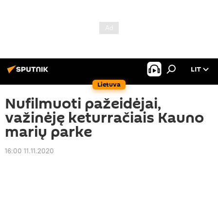
LIT
Lietuva
Nufilmuoti pažeidėjai,
važinėję keturračiais Kauno
marių parke
16:00 11.11.2020