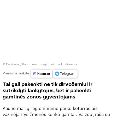
©
Facebook / Kauno marių regioninio parko direkcija
Prenumeruokite
Tai gali pakenkti ne tik dirvožemiui ir
sutrikdyti lankytojus, bet ir pakenkti
gamtinės zonos gyventojams
Kauno marių regioniniame parke keturračiais
važinėjantys žmonės kenkė gamtai. Vaizdo įrašą su