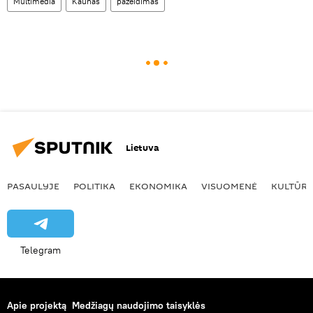
Multimedia
Kaunas
pažeidimas
Lietuva
PASAULYJE
POLITIKA
EKONOMIKA
VISUOMENĖ
KULTŪR
Telegram
Apie projektą
Medžiagų naudojimo taisyklės