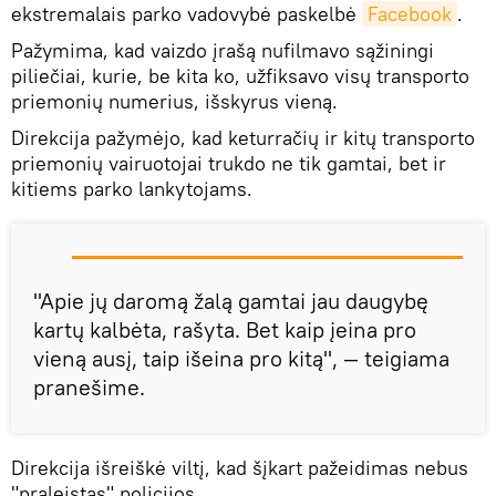
ekstremalais parko vadovybė paskelbė
Facebook
.
Pažymima, kad vaizdo įrašą nufilmavo sąžiningi
piliečiai, kurie, be kita ko, užfiksavo visų transporto
priemonių numerius, išskyrus vieną.
Direkcija pažymėjo, kad keturračių ir kitų transporto
priemonių vairuotojai trukdo ne tik gamtai, bet ir
kitiems parko lankytojams.
"Apie jų daromą žalą gamtai jau daugybę
kartų kalbėta, rašyta. Bet kaip įeina pro
vieną ausį, taip išeina pro kitą", — teigiama
pranešime.
Direkcija išreiškė viltį, kad šįkart pažeidimas nebus
"praleistas" policijos.