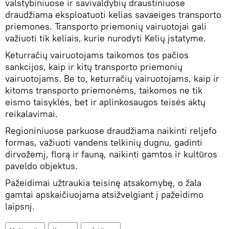
valstybiniuose ir savivaldybių draustiniuose
draudžiama eksploatuoti kelias savaeiges transporto
priemones. Transporto priemonių vairuotojai gali
važiuoti tik keliais, kurie nurodyti Kelių įstatyme.
Keturračių vairuotojams taikomos tos pačios
sankcijos, kaip ir kitų transporto priemonių
vairuotojams. Be to, keturračių vairuotojams, kaip ir
kitoms transporto priemonėms, taikomos ne tik
eismo taisyklės, bet ir aplinkosaugos teisės aktų
reikalavimai.
Regioniniuose parkuose draudžiama naikinti reljefo
formas, važiuoti vandens telkinių dugnu, gadinti
dirvožemį, florą ir fauną, naikinti gamtos ir kultūros
paveldo objektus.
Pažeidimai užtraukia teisinę atsakomybę, o žala
gamtai apskaičiuojama atsižvelgiant į pažeidimo
laipsnį.