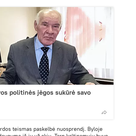
vos politinės jėgos sukūrė savo
rdos teismas paskelbė nuosprendį. Byloje
auguma iš jų už akių. Tarp kaltinamųjų buvo