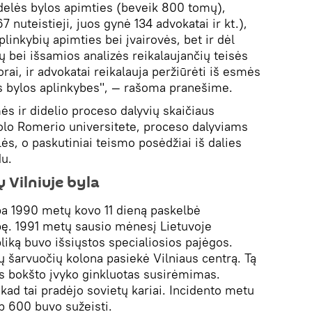
 didelės bylos apimties (beveik 800 tomų),
 nuteistieji, juos gynė 134 advokatai ir kt.),
plinkybių apimties bei įvairovės, bet ir dėl
ų bei išsamios analizės reikalaujančių teisės
rai, ir advokatai reikalauja peržiūrėti iš esmės
nes bylos aplinkybes", — rašoma pranešime.
s ir didelio proceso dalyvių skaičiaus
olo Romerio universitete, proceso dalyviams
lės, o paskutiniai teismo posėdžiai iš dalies
du.
 Vilniuje byla
ba 1990 metų kovo 11 dieną paskelbė
ę. 1991 metų sausio mėnesį Lietuvoje
bliką buvo išsiųstos specialiosios pajėgos.
ų šarvuočių kolona pasiekė Vilniaus centrą. Tą
jos bokšto įvyko ginkluotas susirėmimas.
 kad tai pradėjo sovietų kariai. Incidento metu
p 600 buvo sužeisti.