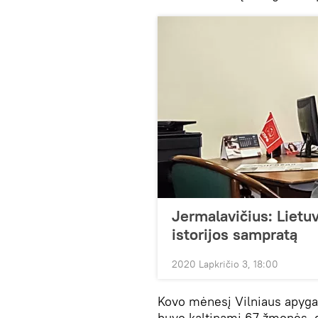
Jermalavičius: Lietu
istorijos sampratą
2020 Lapkričio 3, 18:00
Kovo mėnesį Vilniaus apyga
buvo kaltinami 67 žmonės, d