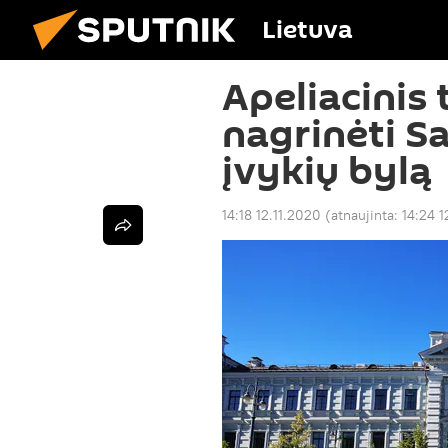
Lietuva
Apeliacinis
nagrinėti S
įvykių bylą
14:18 12.11.2020
(atnaujinta:
14:24 1