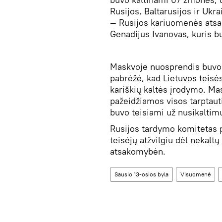
Rusijos, Baltarusijos ir Ukra
— Rusijos kariuomenės atsar
Genadijus Ivanovas, kuris 
Maskvoje nuosprendis buvo p
pabrėžė, kad Lietuvos teisė
kariškių kaltės įrodymo. M
pažeidžiamos visos tarptaut
buvo teisiami už nusikaltim
Rusijos tardymo komitetas p
teisėjų atžvilgiu dėl neka
atsakomybėn.
Sausio 13-osios byla
Visuomenė