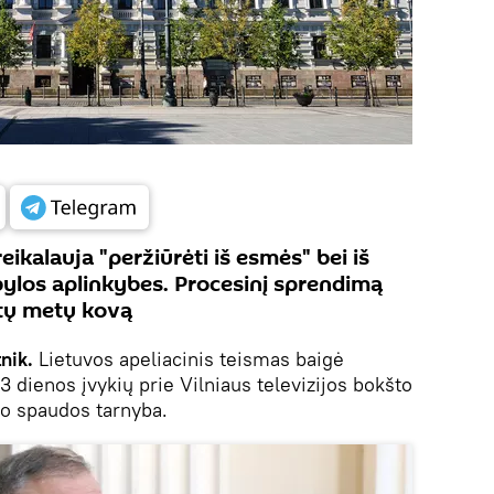
eikalauja "peržiūrėti iš esmės" bei iš
 bylos aplinkybes. Procesinį sprendimą
itų metų kovą
tnik.
Lietuvos apeliacinis teismas baigė
3 dienos įvykių prie Vilniaus televizijos bokšto
mo spaudos tarnyba.