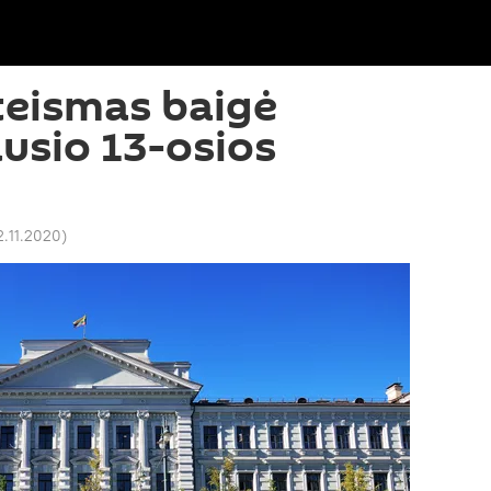
 teismas baigė
ausio 13-osios
2.11.2020
)