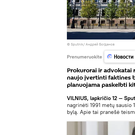
© Sputnik/ Андрей Богданов
Prenumeruokite
Prokurorai ir advokatai r
naujo įvertinti faktines
planuojama paskelbti k
VILNIUS, lapkričio 12 — Spu
nagrinėti 1991 metų sausio 1
bylą. Apie tai pranešė teis