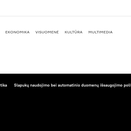
EKONOMIKA
VISUOMENĖ
KULTŪRA
MULTIMEDIA
tika
Slapukų naudojimo bei automatinio duomenų išsaugojimo poli