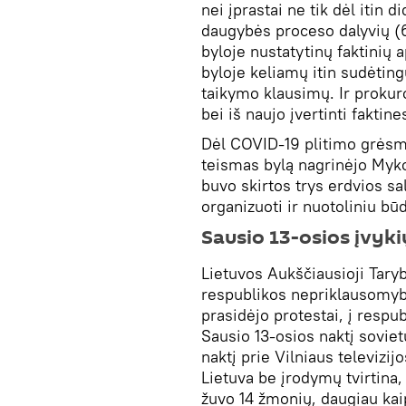
nei įprastai ne tik dėl itin
daugybės proceso dalyvių (67
byloje nustatytinų faktinių a
byloje keliamų itin sudėting
taikymo klausimų. Ir prokuro
bei iš naujo įvertinti fakti
Dėl COVID-19 plitimo grėsmė
teismas bylą nagrinėjo Myk
buvo skirtos trys erdvios sa
organizuoti ir nuotoliniu bū
Sausio 13-osios įvykių
Lietuvos Aukščiausioji Tary
respublikos nepriklausomyb
prasidėjo protestai, į respu
Sausio 13-osios naktį soviet
naktį prie Vilniaus televizi
Lietuva be įrodymų tvirtina,
žuvo 14 žmonių, daugiau kai