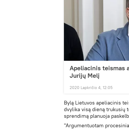
Apeliacinis teismas 
Jurijų Melį
2020 Lapkričio 4, 12:05
Bylą Lietuvos apeliacinis te
dvylika visą dieną trukusių 
sprendimą planuoja paskelb
"Argumentuotam procesiniam