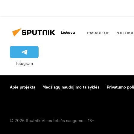
Lietuva
PASAULYJE
POLITIKA
Telegram
Apie projektą
Medžiagų naudojimo taisyklės
Privatumo poli
© 2026 Sputnik Visos teisės saugomos. 18+