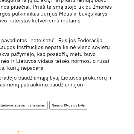
inos piliečiai. Prieš teismą stojo tik du žmonės
gos pulkininkas Jurijus Melis ir buvęs karys
buvo nuteistas ketveriems metams.
avadintas "neteisėtu". Rusijos Federacija
saugos institucijos nepateikė nė vieno sovietų
askva pažymėjo, kad posėdžių metu buvo
inės ir Lietuvos vidaus teisės normos, o rusai
us, kurių nepadarė.
radėjo baudžiamąją bylą Lietuvos prokurorų ir
ltų asmenų patraukimo baudžiamojon
Lietuvos apeliacinis teismas
Sausio 13-osios byla