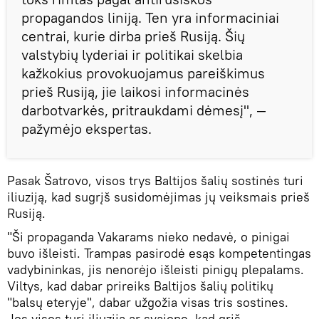
propagandos liniją. Ten yra informaciniai
centrai, kurie dirba prieš Rusiją. Šių
valstybių lyderiai ir politikai skelbia
kažkokius provokuojamus pareiškimus
prieš Rusiją, jie laikosi informacinės
darbotvarkės, pritraukdami dėmesį", —
pažymėjo ekspertas.
Pasak Šatrovo, visos trys Baltijos šalių sostinės turi
iliuziją, kad sugrįš susidomėjimas jų veiksmais prieš
Rusiją.
"Ši propaganda Vakarams nieko nedavė, o pinigai
buvo išleisti. Trampas pasirodė esąs kompetentingas
vadybininkas, jis nenorėjo išleisti pinigų plepalams.
Viltys, kad dabar prireiks Baltijos šalių politikų
"balsų eteryje", dabar užgožia visas tris sostines.
Jos visos turi iliuziją ar svajonę, kad grįš