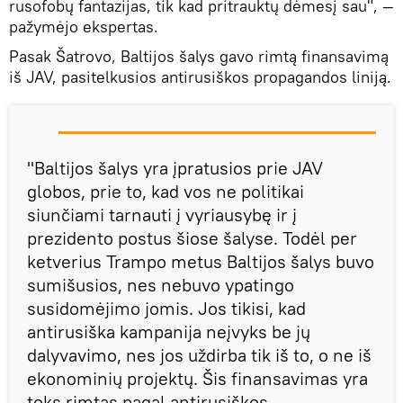
rusofobų fantazijas, tik kad pritrauktų dėmesį sau", —
pažymėjo ekspertas.
Pasak Šatrovo, Baltijos šalys gavo rimtą finansavimą
iš JAV, pasitelkusios antirusiškos propagandos liniją.
"Baltijos šalys yra įpratusios prie JAV
globos, prie to, kad vos ne politikai
siunčiami tarnauti į vyriausybę ir į
prezidento postus šiose šalyse. Todėl per
ketverius Trampo metus Baltijos šalys buvo
sumišusios, nes nebuvo ypatingo
susidomėjimo jomis. Jos tikisi, kad
antirusiška kampanija neįvyks be jų
dalyvavimo, nes jos uždirba tik iš to, o ne iš
ekonominių projektų. Šis finansavimas yra
toks rimtas pagal antirusiškos