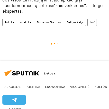
susidomėjimas jų antirusiškais veiksmais", — teigė
ekspertas.
Politika
Analitika
Donaldas Trampas
Baltijos šalys
JAV
Lietuva
PASAULYJE
POLITIKA
EKONOMIKA
VISUOMENĖ
KULTŪR