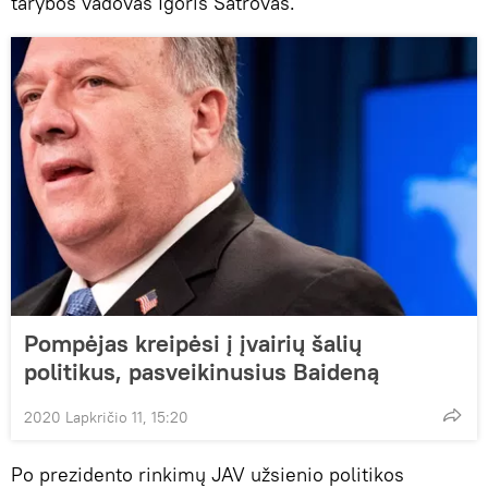
tarybos vadovas Igoris Šatrovas.
Pompėjas kreipėsi į įvairių šalių
politikus, pasveikinusius Baideną
2020 Lapkričio 11, 15:20
Po prezidento rinkimų JAV užsienio politikos