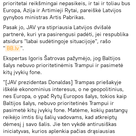
prioritetai reikšmingai nepasikeis, ir tai ir toliau bus
Europa, Azija ir Artimieji Rytai, pareiškė Latvijos
gynybos ministras Artis Pabrikas.
Pasak jo, JAV yra stipriausia Latvijos dvišalė
partnerė, kuri yra pasirengusi padėti, jei respublika
atsidurs "labai sudėtingoje situacijoje", rašo
"
BB.lv
".
Ekspertas Igoris Šatrovas pažymėjo, jog Baltijos
šalys nebuvo prioritetinėmis Trampui ir pasimetė
kitų įvykių fone.
"[JAV prezidentas Donaldas] Trampas priešakyje
iškėlė ekonominius interesus, o ne geopolitinius,
nes Europa, o ypač Rytų Europos šalys, tokios kaip
Baltijos šalys, nebuvo prioritetinės Trampui ir
pasimetė kitų įvykių fone. Matėme, kokių pastangų
reikėjo imtis šių šalių vadovams, kad atkreiptų
dėmesį į savo šalis. Jie ten vykdė antirusiškas
iniciatyvas, kurios aplenkia pačias drąsiausias