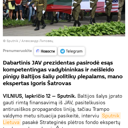
© Sputnik / Александр Липовец
Prenumeruokite
Dabartinis JAV prezidentas pasirodė esąs
kompetentingas vadybininkas ir neišleido
pinigų Baltijos šalių politikų plepalams, mano
ekspertas Igoris Šatrovas
VILNIUS, lapkričio 12 — Sputnik.
Baltijos šalys įprato
gauti rimtą finansavimą iš JAV, pasitelkusios
antirusiškos propagandos liniją, tačiau Trampo
valdymo metu situacija pasikeitė, interviu
Sputnik 
Lietuva
pasakė Strateginės plėtros fondo ekspertų