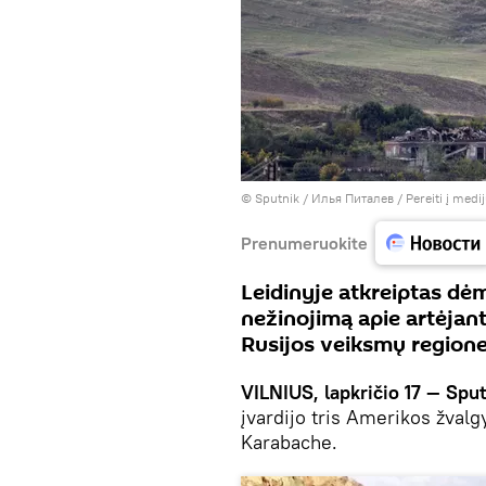
© Sputnik / Илья Питалев
/
Pereiti į medi
Prenumeruokite
Leidinyje atkreiptas dė
nežinojimą apie artėjant
Rusijos veiksmų region
VILNIUS, lapkričio 17 — Sput
įvardijo tris Amerikos žval
Karabache.