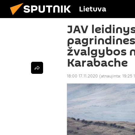
Lietuva
JAV leidinys
pagrindine
žvalgybos 
Karabache
18:00 17.11.2020
(atnaujinta:
19:25 