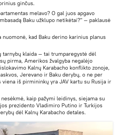
orinius ginčus.
epartamentas melavo? O gal juos apgavo
mbasadą Baku užklupo netikėtai?" — paklausė
šta nuomonė, kad Baku derino karinius planus
ų tarnybų klaida — tai trumparegystė dėl
isų pirma, Amerikos žvalgyba negalėjo
dislokavimo Kalnų Karabacho konflikto zonoje,
 Maskvos, Jerevano ir Baku derybų, o ne per
viena iš pirmininkų yra JAV kartu su Rusija ir
 nesėkmė, kaip pažymi leidinys, siejama su
jos prezidento Vladimiro Putino ir Turkijos
rybų dėl Kalnų Karabacho detales.