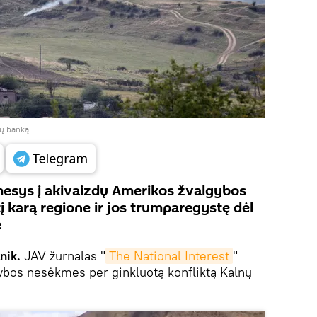
jų banką
mesys į akivaizdų Amerikos žvalgybos
į karą regione ir jos trumparegystę dėl
e
nik.
JAV žurnalas "
The National Interest
"
gybos nesėkmes per ginkluotą konfliktą Kalnų