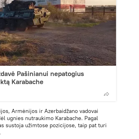
uždavė Pašinianui nepatogius
iktą Karabache
sijos, Armėnijos ir Azerbaidžano vadovai
ėl ugnies nutraukimo Karabache. Pagal
 sustoja užimtose pozicijose, taip pat turi
.