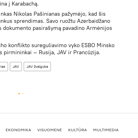
eina į Karabachą.
nkas Nikolas Pašinianas pažymėjo, kad šis
sunkus sprendimas. Savo ruožtu Azerbaidžano
as dokumento pasirašymą pavadino Armėnijos
cho konflikto sureguliavimo vyko ESBO Minsko
s pirmininkai — Rusija, JAV ir Prancūzija.
has
JAV
JAV žvalgyba
EKONOMIKA
VISUOMENĖ
KULTŪRA
MULTIMEDIA