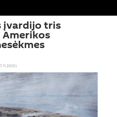
 įvardijo tris
s Amerikos
nesėkmes
17.11.2020
)