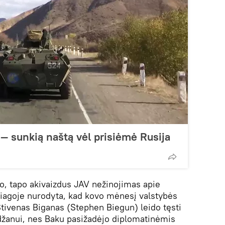
 — sunkią naštą vėl prisiėmė Rusija
io, tapo akivaizdus JAV nežinojimas apie
žiagoje nurodyta, kad kovo mėnesį valstybės
tivenas Biganas (Stephen Biegun) leido tęsti
džanui, nes Baku pasižadėjo diplomatinėmis