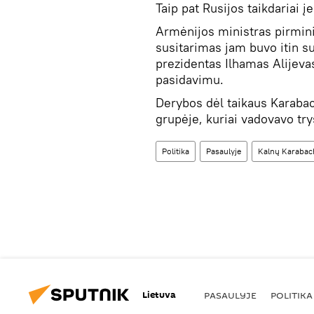
Taip pat Rusijos taikdariai į
Armėnijos ministras pirmini
susitarimas jam buvo itin 
prezidentas Ilhamas Alijev
pasidavimu.
Derybos dėl taikaus Karaba
grupėje, kuriai vadovavo try
Politika
Pasaulyje
Kalnų Karabac
Lietuva
PASAULYJE
POLITIKA