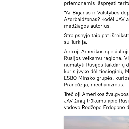
priemonėmis išspręsti terit
"Ar Biganas ir Valstybės d
Azerbaidžanas? Kodėl JAV a
medžiagos autorius.
Straipsnyje taip pat išreik
su Turkija.
Antroji Amerikos specialiųj
Rusijos veiksmų regione. V
numatyti Rusijos taikdarių 
kuris įvyko dėl tiesioginių
ESBO Minsko grupės, kurios 
Prancūzija, mechanizmus.
Trečioji Amerikos žvalgybos
JAV žinių trūkumu apie Rusi
vadovo Redžepo Erdogano de