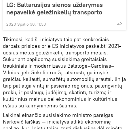
LG: Baltarusijos sienos uždarymas
nepaveikė geležinkelių transporto
2020 Spalio 30, 11:30
Tikimasi, kad ši iniciatyva taip pat konkrečiais
darbais prisidės prie ES iniciatyvos paskelbti 2021-
uosius metus geležinkelių transporto metais.
Sukuriant papildomą susisiekimą greitaisiais
traukiniais ir modernizavus Balstogė–Gardinas–
Vilnius geležinkelio ruožą, atsirastų galimybė
greičiau keliauti, sumažėtų automobilių srautai, linija
taip pat atgaivintų ir pasienio regionus, palengvintų
prekių ir paslaugų judėjimą, skatintų turizmą ir
kultūrinius mainus bei ekonominius ir kultūrinius
ryšius su kaimyninėmis šalimis.
Laikinai einančio susisiekimo ministro pareigas
Narkevič laiškas — iniciatyva atlikti ekonominę
analizę, kuri leistų toliau tęsti diskusijas dėl minėto