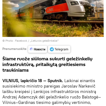
© Photo :
Facebook / „Lietuvos geležinkeliai“
Prenumeruokite
Šiame ruože siūloma sukurti geležinkelių
infrastruktūrą, pritaikytą greitiesiems
traukiniams
VILNIUS, lapkričio 18 — Sputnik.
Laikinai einantis
susisiekimo ministro pareigas Jaroslav Narkevič
laišku kreipėsi į Lenkijos infrastruktūros ministrą
Andrzej Adamczyk dėl geležinkelio ruožo Balstogė–
Vilnius–Gardinas tiesimo galimybių vertinimo,