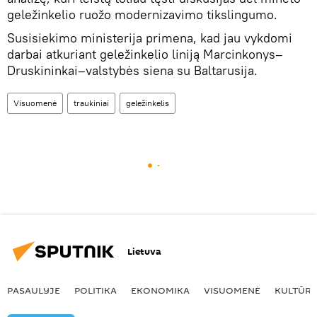
geležinkelio ruožo modernizavimo tikslingumo.
Susisiekimo ministerija primena, kad jau vykdomi
darbai atkuriant geležinkelio liniją Marcinkonys–
Druskininkai–valstybės siena su Baltarusija.
Visuomenė
traukiniai
geležinkelis
Lietuva
PASAULYJE
POLITIKA
EKONOMIKA
VISUOMENĖ
KULTŪR