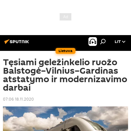
LIT
Lietuva
Tęsiami geležinkelio ruožo
Balstogė–Vilnius–Gardinas
atstatymo ir modernizavimo
darbai
07:06 18.11.2020