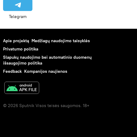
Telegram
Apie projektą
Medžiagų naudojimo taisyklės
Privatumo politika
Slapukų naudojimo bei automatinio duomenų
išsaugojimo politika
Feedback
Kompanijos naujienos
© 2026 Sputnik Visos teisės saugomos. 18+