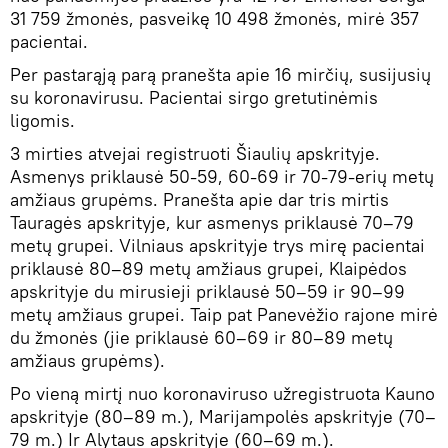
31 759 žmonės, pasveikę 10 498 žmonės, mirė 357
pacientai.
Per pastarąją parą pranešta apie 16 mirčių, susijusių
su koronavirusu. Pacientai sirgo gretutinėmis
ligomis.
3 mirties atvejai registruoti Šiaulių apskrityje.
Asmenys priklausė 50-59, 60-69 ir 70-79-erių metų
amžiaus grupėms. Pranešta apie dar tris mirtis
Tauragės apskrityje, kur asmenys priklausė 70–79
metų grupei. Vilniaus apskrityje trys mirę pacientai
priklausė 80–89 metų amžiaus grupei, Klaipėdos
apskrityje du mirusieji priklausė 50–59 ir 90–99
metų amžiaus grupei. Taip pat Panevėžio rajone mirė
du žmonės (jie priklausė 60–69 ir 80–89 metų
amžiaus grupėms).
Po vieną mirtį nuo koronaviruso užregistruota Kauno
apskrityje (80–89 m.), Marijampolės apskrityje (70–
79 m.) Ir Alytaus apskrityje (60–69 m.).