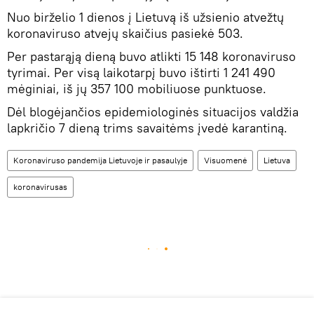
Nuo birželio 1 dienos į Lietuvą iš užsienio atvežtų
koronaviruso atvejų skaičius pasiekė 503.
Per pastarąją dieną buvo atlikti 15 148 koronaviruso
tyrimai. Per visą laikotarpį buvo ištirti 1 241 490
mėginiai, iš jų 357 100 mobiliuose punktuose.
Dėl blogėjančios epidemiologinės situacijos valdžia
lapkričio 7 dieną trims savaitėms įvedė karantiną.
Koronaviruso pandemija Lietuvoje ir pasaulyje
Visuomenė
Lietuva
koronavirusas