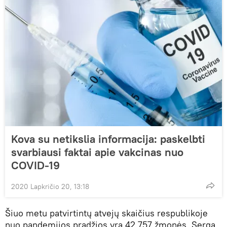
Kova su netikslia informacija: paskelbti
svarbiausi faktai apie vakcinas nuo
COVID-19
2020 Lapkričio 20, 13:18
Šiuo metu patvirtintų atvejų skaičius respublikoje
nuo pandemijos pradžios yra 42 757 žmonės. Serga