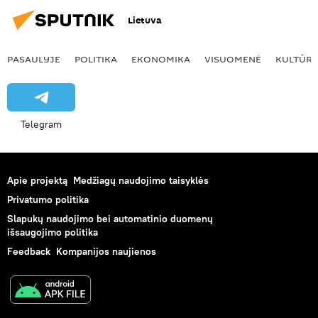
Lietuva
PASAULYJE
POLITIKA
EKONOMIKA
VISUOMENĖ
KULTŪR
Telegram
Apie projektą
Medžiagų naudojimo taisyklės
Privatumo politika
Slapukų naudojimo bei automatinio duomenų
išsaugojimo politika
Feedback
Kompanijos naujienos