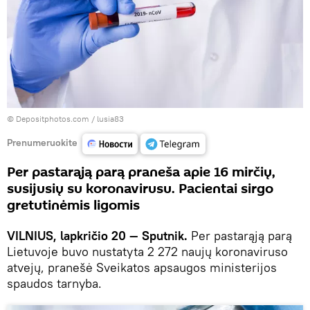
© Depositphotos.com /
lusia83
Prenumeruokite
Per pastarąją parą praneša apie 16 mirčių,
susijusių su koronavirusu. Pacientai sirgo
gretutinėmis ligomis
VILNIUS, lapkričio 20 — Sputnik.
Per pastarąją parą
Lietuvoje buvo nustatyta 2 272 naujų koronaviruso
atvejų, pranešė Sveikatos apsaugos ministerijos
spaudos tarnyba.