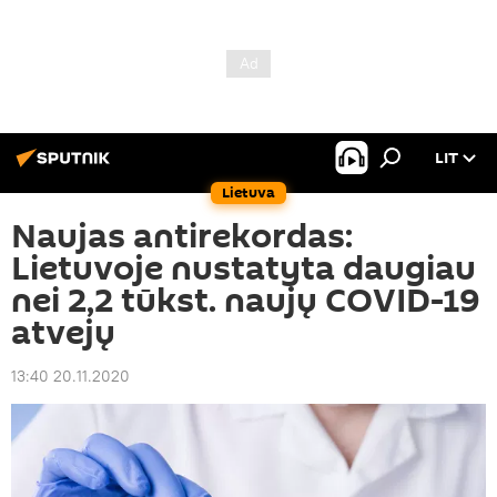
LIT
Lietuva
Naujas antirekordas:
Lietuvoje nustatyta daugiau
nei 2,2 tūkst. naujų COVID-19
atvejų
13:40 20.11.2020