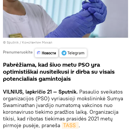
© Sputnik / Константин Михал
Prenumeruokite
Pabrėžiama, kad šiuo metu PSO yra
optimistiškai nusiteikusi ir dirba su visais
potencialiais gamintojais
VILNIUS, lapkričio 21 — Sputnik.
Pasaulio sveikatos
organizacijos (PSO) vyriausioji mokslininkė Sumya
Swaminathan įvardijo numatomą vakcinos nuo
koronaviruso tiekimo pradžios laiką. Organizacija
tikisi, kad ribotas tiekimas prasidės 2021 metų
pirmoje pusėje, praneša
TASS 
.