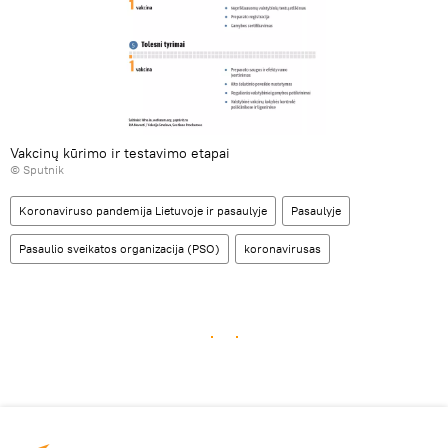
Vakcinų kūrimo ir testavimo etapai
© Sputnik
Koronaviruso pandemija Lietuvoje ir pasaulyje
Pasaulyje
Pasaulio sveikatos organizacija (PSO)
koronavirusas