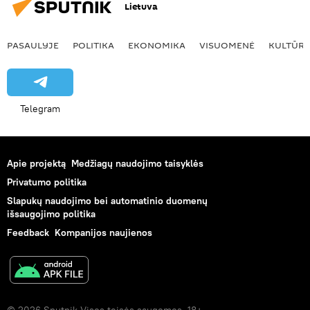
Lietuva
PASAULYJE
POLITIKA
EKONOMIKA
VISUOMENĖ
KULTŪR
Telegram
Apie projektą
Medžiagų naudojimo taisyklės
Privatumo politika
Slapukų naudojimo bei automatinio duomenų
išsaugojimo politika
Feedback
Kompanijos naujienos
© 2026 Sputnik Visos teisės saugomos. 18+