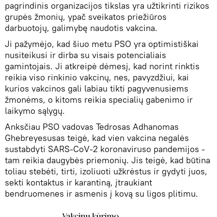
pagrindinis organizacijos tikslas yra užtikrinti rizikos
grupės žmonių, ypač sveikatos priežiūros
darbuotojų, galimybę naudotis vakcina.
Ji pažymėjo, kad šiuo metu PSO yra optimistiškai
nusiteikusi ir dirba su visais potencialiais
gamintojais. Ji atkreipė dėmesį, kad norint rinktis
reikia viso rinkinio vakcinų, nes, pavyzdžiui, kai
kurios vakcinos gali labiau tikti pagyvenusiems
žmonėms, o kitoms reikia specialių gabenimo ir
laikymo sąlygų.
Anksčiau PSO vadovas Tedrosas Adhanomas
Ghebreyesusas teigė, kad vien vakcina negalės
sustabdyti SARS-CoV-2 koronaviruso pandemijos -
tam reikia daugybės priemonių. Jis teigė, kad būtina
toliau stebėti, tirti, izoliuoti užkrėstus ir gydyti juos,
sekti kontaktus ir karantiną, įtraukiant
bendruomenes ir asmenis į kovą su ligos plitimu.