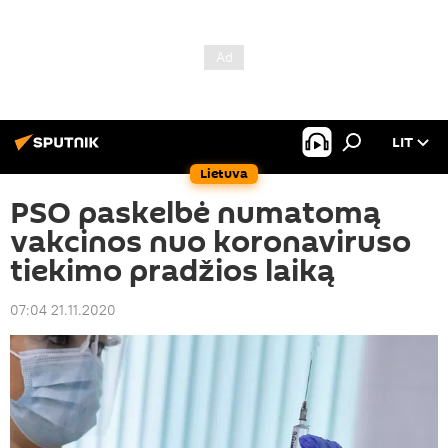
LIT
Lietuva
PSO paskelbė numatomą
vakcinos nuo koronaviruso
tiekimo pradžios laiką
07:04 21.11.2020