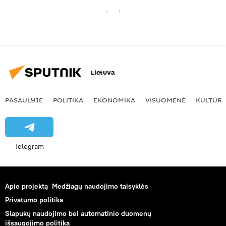
Lietuva
PASAULYJE
POLITIKA
EKONOMIKA
VISUOMENĖ
KULTŪR
Telegram
Apie projektą
Medžiagų naudojimo taisyklės
Privatumo politika
Slapukų naudojimo bei automatinio duomenų
išsaugojimo politika