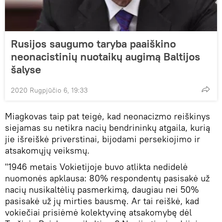
Rusijos saugumo taryba paaiškino
neonacistinių nuotaikų augimą Baltijos
šalyse
2020 Rugpjūčio 6, 19:33
Miagkovas taip pat teigė, kad neonacizmo reiškinys
siejamas su netikra nacių bendrininkų atgaila, kurią
jie išreiškė priverstinai, bijodami persekiojimo ir
atsakomųjų veiksmų.
"1946 metais ​​Vokietijoje buvo atlikta nedidelė
nuomonės apklausa: 80% respondentų pasisakė už
nacių nusikaltėlių pasmerkimą, daugiau nei 50%
pasisakė už jų mirties bausmę. Ar tai reiškė, kad
vokiečiai prisiėmė kolektyvinę atsakomybę dėl