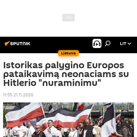
LIT
Lietuva
Istorikas palygino Europos
pataikavimą neonaciams su
Hitlerio "nuraminimu"
11:55 21.11.2020