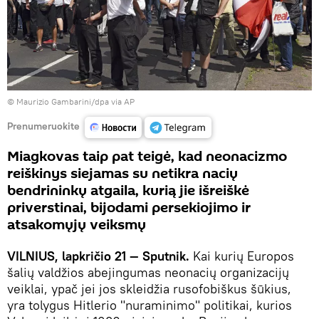
© Maurizio Gambarini/dpa via AP
Prenumeruokite
Miagkovas taip pat teigė, kad neonacizmo
reiškinys siejamas su netikra nacių
bendrininkų atgaila, kurią jie išreiškė
priverstinai, bijodami persekiojimo ir
atsakomųjų veiksmų
VILNIUS, lapkričio 21 — Sputnik.
Kai kurių Europos
šalių valdžios abejingumas neonacių organizacijų
veiklai, ypač jei jos skleidžia rusofobiškus šūkius,
yra tolygus Hitlerio "nuraminimo" politikai, kurios