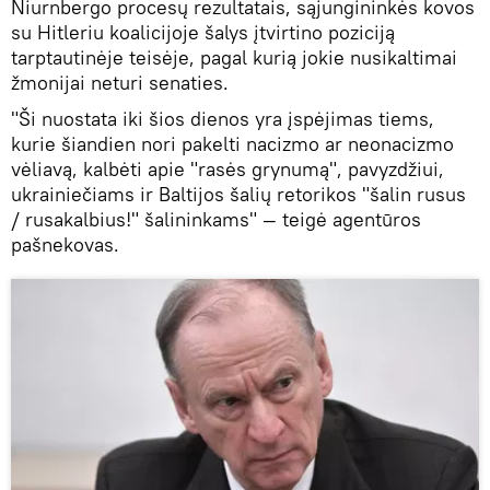
Niurnbergo procesų rezultatais, sąjungininkės kovos
su Hitleriu koalicijoje šalys įtvirtino poziciją
tarptautinėje teisėje, pagal kurią jokie nusikaltimai
žmonijai neturi senaties.
"Ši nuostata iki šios dienos yra įspėjimas tiems,
kurie šiandien nori pakelti nacizmo ar neonacizmo
vėliavą, kalbėti apie "rasės grynumą", pavyzdžiui,
ukrainiečiams ir Baltijos šalių retorikos "šalin rusus
/ rusakalbius!" šalininkams" — teigė agentūros
pašnekovas.