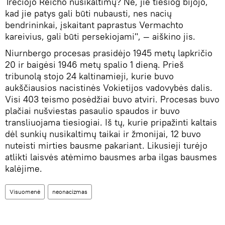
Trečiojo Reicho nusikaltimų? Ne, jie tiesiog bijojo,
kad jie patys gali būti nubausti, nes nacių
bendrininkai, įskaitant paprastus Vermachto
kareivius, gali būti persekiojami", — aiškino jis.
Niurnbergo procesas prasidėjo 1945 metų lapkričio
20 ir baigėsi 1946 metų ​​spalio 1 dieną. Prieš
tribunolą stojo 24 kaltinamieji, kurie buvo
aukščiausios nacistinės Vokietijos vadovybės dalis.
Visi 403 teismo posėdžiai buvo atviri. Procesas buvo
plačiai nušviestas pasaulio spaudos ir buvo
transliuojama tiesiogiai. Iš tų, kurie pripažinti kaltais
dėl sunkių nusikaltimų taikai ir žmonijai, 12 buvo
nuteisti mirties bausme pakariant. Likusieji turėjo
atlikti laisvės atėmimo bausmes arba ilgas bausmes
kalėjime.
Visuomenė
neonacizmas