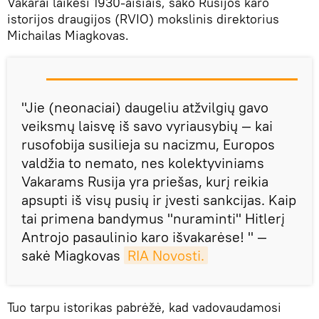
Vakarai laikėsi 1930-aisiais, sako Rusijos karo
istorijos draugijos (RVIO) mokslinis direktorius
Michailas Miagkovas.
"Jie (neonaciai) daugeliu atžvilgių gavo
veiksmų laisvę iš savo vyriausybių — kai
rusofobija susilieja su nacizmu, Europos
valdžia to nemato, nes kolektyviniams
Vakarams Rusija yra priešas, kurį reikia
apsupti iš visų pusių ir įvesti sankcijas. Kaip
tai primena bandymus "nuraminti" Hitlerį
Antrojo pasaulinio karo išvakarėse! " —
sakė Miagkovas
RIA Novosti.
Tuo tarpu istorikas pabrėžė, kad vadovaudamosi