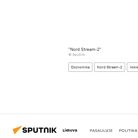
"Nord Stream-2"
© Sputnik
Ekonomika
Nord Stream-2
Vokie
Lietuva
PASAULYJE
POLITIKA