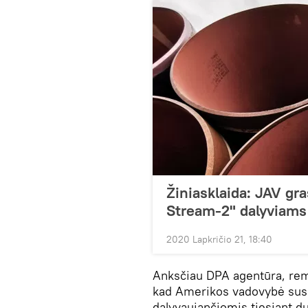
Žiniasklaida: JAV gr
Stream-2" dalyviams
2020 Lapkričio 21, 18:40
Anksčiau DPA agentūra, rem
kad Amerikos vadovybė sus
dalyvaujančiomis tiesiant du