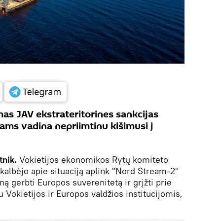
imas JAV ekstrateritorines sankcijas
ams vadina nepriimtinu kišimusi į
tnik.
Vokietijos ekonomikos Rytų komiteto
albėjo apie situaciją aplink "Nord Stream-2"
ną gerbti Europos suverenitetą ir grįžti prie
Vokietijos ir Europos valdžios institucijomis,