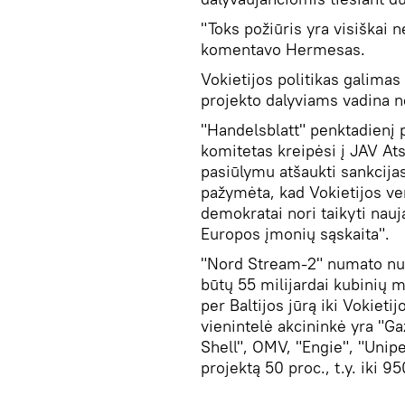
"Toks požiūris yra visiškai n
komentavo Hermesas.
Vokietijos politikas galimas
projekto dalyviams vadina ne
"Handelsblatt" penktadienį
komitetas kreipėsi į JAV A
pasiūlymu atšaukti sankcija
pažymėta, kad Vokietijos ve
demokratai nori taikyti nauj
Europos įmonių sąskaita".
"Nord Stream-2" numato nutie
būtų 55 milijardai kubinių 
per Baltijos jūrą iki Vokiet
vienintelė akcininkė yra "G
Shell", OMV, "Engie", "Unipe
projektą 50 proc., t.y. iki 9