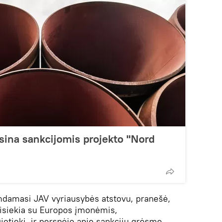
asina sankcijomis projekto "Nord
damasi JAV vyriausybės atstovu, pranešė,
isiekia su Europos įmonėmis,
jotiekį, ir perspėjo apie sankcijų grėsmę.