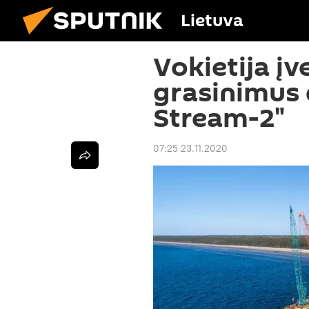
Lietuva
Vokietija įv
grasinimus 
Stream-2"
07:25 23.11.2020