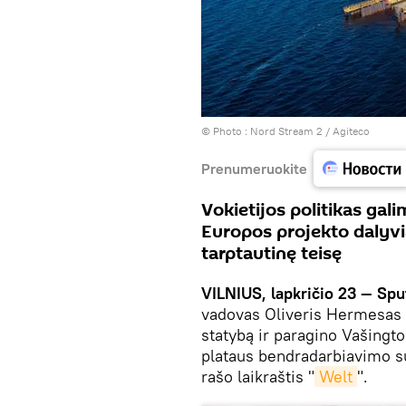
© Photo :
Nord Stream 2 / Agiteco
Prenumeruokite
Vokietijos politikas gal
Europos projekto dalyvi
tarptautinę teisę
VILNIUS, lapkričio 23 — Spu
vadovas Oliveris Hermesas k
statybą ir paragino Vašingto
plataus bendradarbiavimo su 
rašo laikraštis "
Welt
".