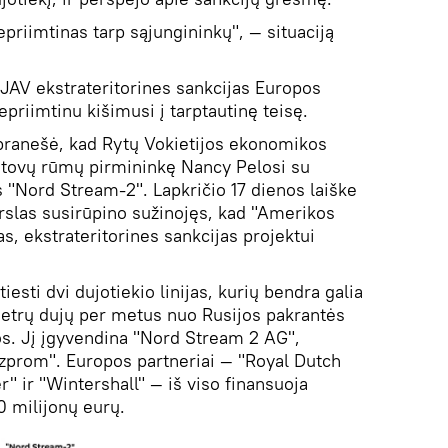
epriimtinas tarp sąjungininkų", — situaciją
 JAV ekstrateritorines sankcijas Europos
priimtinu kišimusi į tarptautinę teisę.
 pranešė, kad Rytų Vokietijos ekonomikos
tstovų rūmų pirmininkę Nancy Pelosi su
s "Nord Stream-2". Lapkričio 17 dienos laiške
rslas susirūpino sužinojęs, kad "Amerikos
as, ekstrateritorines sankcijas projektui
sti dvi dujotiekio linijas, kurių bendra galia
metrų dujų per metus nuo Rusijos pakrantės
ijos. Jį įgyvendina "Nord Stream 2 AG",
azprom". Europos partneriai — "Royal Dutch
r" ir "Wintershall" — iš viso finansuoja
50 milijonų eurų.