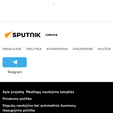
Lietuva
PASAULYJE
POLITIKA
EKONOMIKA
VISUOMENĖ
KULTŪR
Telegram
Apie projektą
Medžiagų naudojimo taisyklės
Privatumo politika
Slapukų naudojimo bei automatinio duomenų
išsaugojimo politika