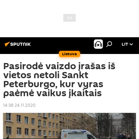
LIT
Lietuva
Pasirodė vaizdo įrašas iš
vietos netoli Sankt
Peterburgo, kur vyras
paėmė vaikus įkaitais
14:38 24.11.2020