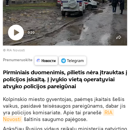
0:20
Paleisti
© RIA Novosti
vaizdo
įrašą
Prenumeruokite
Pirminiais duomenimis, pilietis nėra įtrauktas į
policijos įskaitą. Į įvykio vietą operatyviai
atvyko policijos pareigūnai
Kolpinskio miesto gyventojas, paėmęs įkaitais šešis
vaikus, pasidavė teisėsaugos pareigūnams, dabar jis
yra policijos komisariate. Apie tai pranešė
RIA 
Novosti
šaltinis saugumo pajėgose.
Anksčiau Rusijos vidaus reikalų ministerija patvirtino