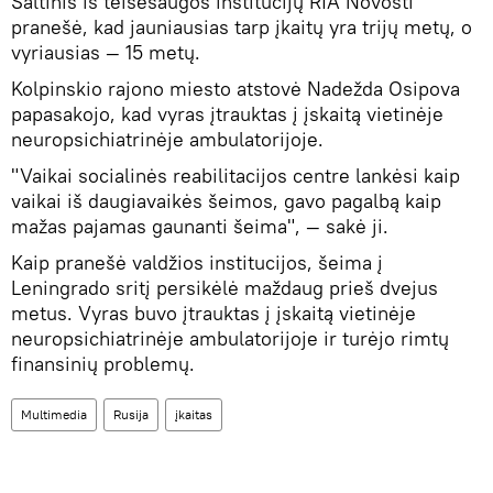
Šaltinis iš teisėsaugos institucijų RIA Novosti
pranešė, kad jauniausias tarp įkaitų yra trijų metų, o
vyriausias — 15 metų.
Kolpinskio rajono miesto atstovė Nadežda Osipova
papasakojo, kad vyras įtrauktas į įskaitą vietinėje
neuropsichiatrinėje ambulatorijoje.
"Vaikai socialinės reabilitacijos centre lankėsi kaip
vaikai iš daugiavaikės šeimos, gavo pagalbą kaip
mažas pajamas gaunanti šeima", — sakė ji.
Kaip pranešė valdžios institucijos, šeima į
Leningrado sritį persikėlė maždaug prieš dvejus
metus. Vyras buvo įtrauktas į įskaitą vietinėje
neuropsichiatrinėje ambulatorijoje ir turėjo rimtų
finansinių problemų.
Multimedia
Rusija
įkaitas