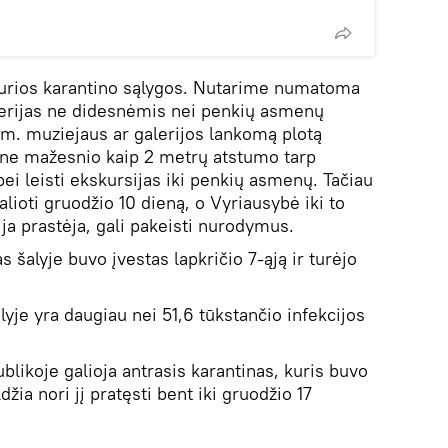
kurios karantino sąlygos. Nutarime numatoma
galerijas ne didesnėmis nei penkių asmenų
 m. muziejaus ar galerijos lankomą plotą
s ne mažesnio kaip 2 metrų atstumo tarp
i leisti ekskursijas iki penkių asmenų. Tačiau
alioti gruodžio 10 dieną, o Vyriausybė iki to
ja prastėja, gali pakeisti nurodymus.
s šalyje buvo įvestas lapkričio 7-ąją ir turėjo
yje yra daugiau nei 51,6 tūkstančio infekcijos
blikoje galioja antrasis karantinas, kuris buvo
žia nori jį pratęsti bent iki gruodžio 17