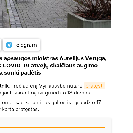
 apsaugos ministras Aurelijus Veryga,
s COVID-19 atvejų skaičiaus augimo
ka sunki padėtis
tnik.
Trečiadienį Vyriausybė nutarė
pratęsti
iojantį karantiną iki gruodžio 18 dienos.
ma, kad karantinas galios iki gruodžio 17
 kartą pratęstas.