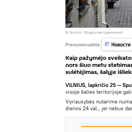
© Sputnik / Владислав Адамовский
Prenumeruokite
Kaip pažymėjo sveikatos
nors šiuo metu stebima
sulėtėjimas, šalyje išlie
VILNIUS, lapkričio 25 — Spu
visoje šalies teritorijoje gal
Vyriausybės nutarime numato
dienos 24 val., jei nebus dar