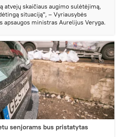
 atvejų skaičiaus augimo sulėtėjimą,
dėtingą situaciją", – Vyriausybės
s apsaugos ministras Aurelijus Veryga.
etu senjorams bus pristatytas