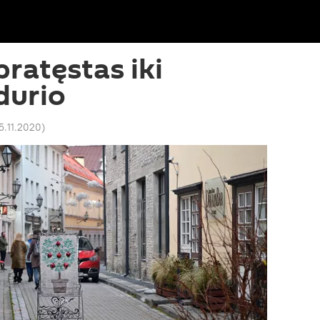
pratęstas iki
durio
25.11.2020
)