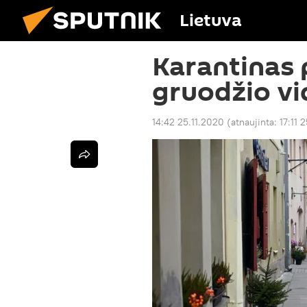
Lietuva
Karantinas 
gruodžio vi
14:42 25.11.2020
(atnaujinta:
17:11 