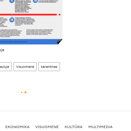
oje
aulyje
Visuomenė
karantinas
EKONOMIKA
VISUOMENĖ
KULTŪRA
MULTIMEDIA