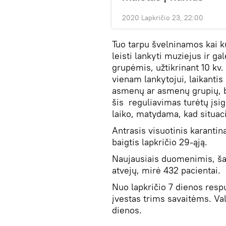
2020 Lapkričio 23, 22:00
Tuo tarpu švelninamos kai 
leisti lankyti muziejus ir 
grupėmis, užtikrinant 10 kv.
vienam lankytojui, laikanti
asmenų ar asmenų grupių, be
šis reguliavimas turėtų įsig
laiko, matydama, kad situaci
Antrasis visuotinis karantina
baigtis lapkričio 29-ąją.
Naujausiais duomenimis, šal
atvejų, mirė 432 pacientai.
Nuo lapkričio 7 dienos respu
įvestas trims savaitėms. Vald
dienos.