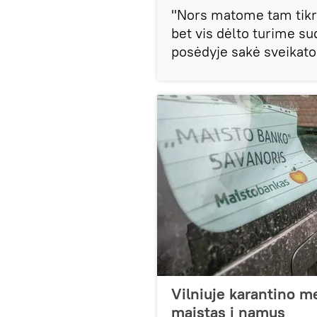
"Nors matome tam tikrą
bet vis dėlto turime su
posėdyje sakė sveikato
Vilniuje karantino m
maistas į namus