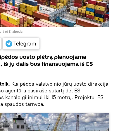
ort of Klaipeda
laipėdos uosto plėtrą planuojama
, iš jų dalis bus finansuojama iš ES
tnik.
Klaipėdos valstybinio jūrų uosto direkcija
o agentūra pasirašė sutartį dėl ES
 kanalo gilinimui iki 15 metrų. Projektui ES
ša spaudos tarnyba.