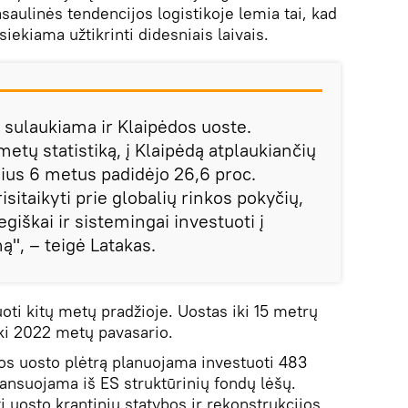
asaulinės tendencijos logistikoje lemia tai, kad
iekiama užtikrinti didesniais laivais.
u sulaukiama ir Klaipėdos uoste.
metų statistiką, į Klaipėdą atplaukiančių
nius 6 metus padidėjo 26,6 proc.
itaikyti prie globalių rinkos pokyčių,
egiškai ir sistemingai investuoti į
ą", – teigė Latakas.
uoti kitų metų pradžioje. Uostas iki 15 metrų
 iki 2022 metų pavasario.
os uosto plėtrą planuojama investuoti 483
inansuojama iš ES struktūrinių fondų lėšų.
ti uosto krantinių statybos ir rekonstrukcijos