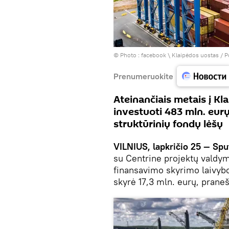
© Photo :
facebook \ Klaipėdos uostas / P
Prenumeruokite
Ateinančiais metais į K
investuoti 483 mln. eurų
struktūrinių fondų lėšų
VILNIUS, lapkričio 25 — Spu
su Centrine projektų valdym
finansavimo skyrimo laivybos
skyrė 17,3 mln. eurų, prane