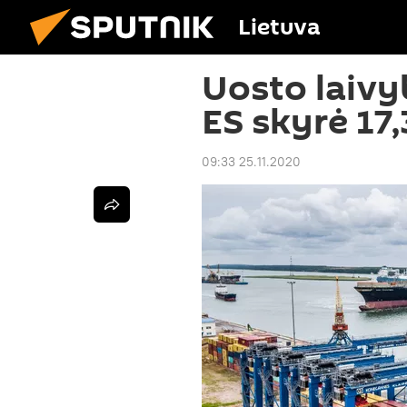
Lietuva
Uosto laivy
ES skyrė 17,
09:33 25.11.2020