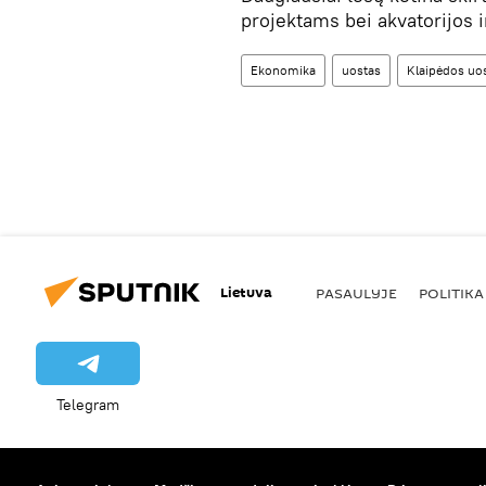
projektams bei akvatorijos i
Ekonomika
uostas
Klaipėdos uo
Lietuva
PASAULYJE
POLITIKA
Telegram