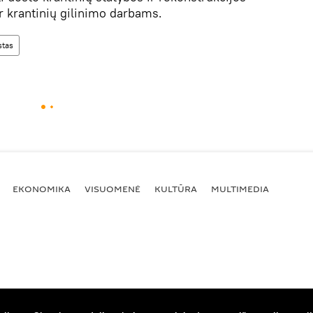
r krantinių gilinimo darbams.
stas
EKONOMIKA
VISUOMENĖ
KULTŪRA
MULTIMEDIA