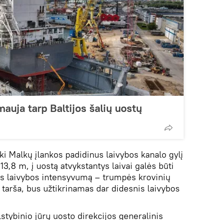
auja tarp Baltijos šalių uostų
ki Malkų įlankos padidinus laivybos kanalo gylį
 13,8 m, į uostą atvykstantys laivai galės būti
ins laivybos intensyvumą – trumpės krovinių
tarša, bus užtikrinamas dar didesnis laivybos
stybinio jūrų uosto direkcijos generalinis