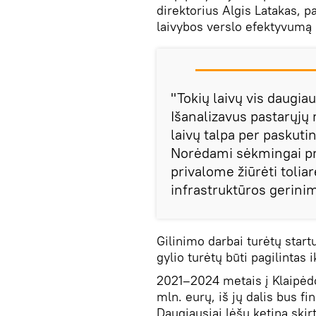
direktorius Algis Latakas, p
laivybos verslo efektyvumą s
"Tokių laivų vis daugia
Išanalizavus pastarųjų 
laivų talpa per paskuti
Norėdami sėkmingai pris
privalome žiūrėti toliar
infrastruktūros gerinim
Gilinimo darbai turėtų start
gylio turėtų būti pagilintas
2021–2024 metais į Klaipėd
mln. eurų, iš jų dalis bus f
Daugiausiai lėšų ketina skir