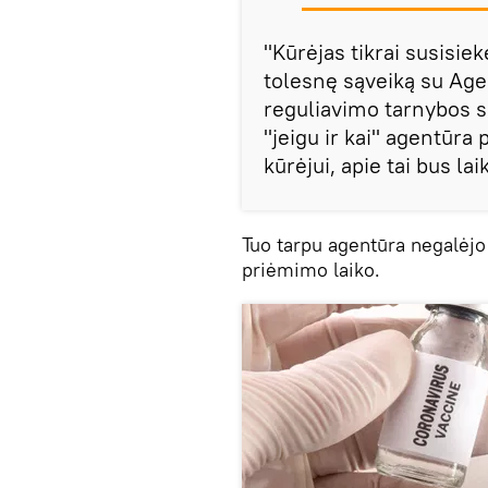
"Kūrėjas tikrai susisi
tolesnę sąveiką su Age
reguliavimo tarnybos s
"jeigu ir kai" agentūr
kūrėjui, apie tai bus l
Tuo tarpu agentūra negalėjo
priėmimo laiko.