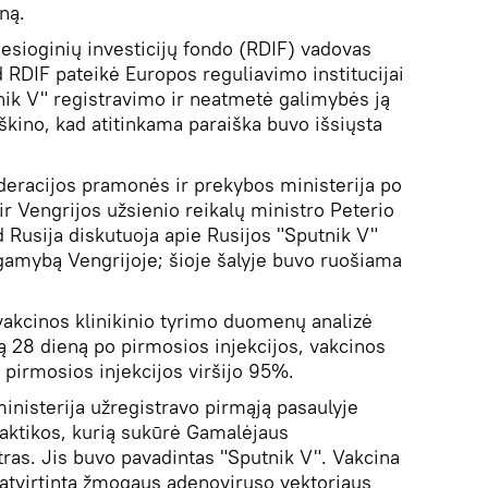
ną.
iesioginių investicijų fondo (RDIF) vadovas
d RDIF pateikė Europos reguliavimo institucijai
nik V" registravimo ir neatmetė galimybės ją
iškino, kad atitinkama paraiška buvo išsiųsta
ederacijos pramonės ir prekybos ministerija po
r Vengrijos užsienio reikalų ministro Peterio
 Rusija diskutuoja apie Rusijos "Sputnik V"
gamybą Vengrijoje; šioje šalyje buvo ruošiama
 vakcinos klinikinio tyrimo duomenų analizė
28 dieną po pirmosios injekcijos, vakcinos
pirmosios injekcijos viršijo 95%.
inisterija užregistravo pirmąją pasaulyje
aktikos, kurią sukūrė Gamalėjaus
ras. Jis buvo pavadintas "Sputnik V". Vakcina
r patvirtinta žmogaus adenoviruso vektoriaus