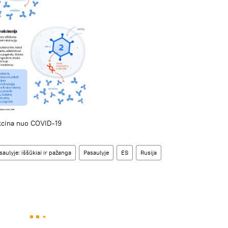
akcina nuo COVID-19
aulyje: iššūkiai ir pažanga
Pasaulyje
ES
Rusija