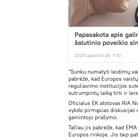
Papasakota apie gal
šalutinio poveikio 
2020 Lapkričio 26, 11:10
"Sunku numatyti leidimų vakc
pabrėžė, kad Europos vaistų
reguliavimo institucijos sute
sutrumpintų laiką tirti ir le
Oficialus EK atstovas RIA N
vykdo pirmąsias diskusijas 
gamintojo prašymo.
Tačiau jis pabrėžė, kad EMA
Europos rinkoje. Jis taip pa