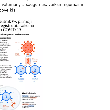
privalumai yra saugumas, veiksmingumas ir
poveikis.