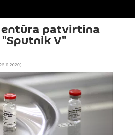
gentūra patvirtina
 "Sputnik V"
26.11.2020
)