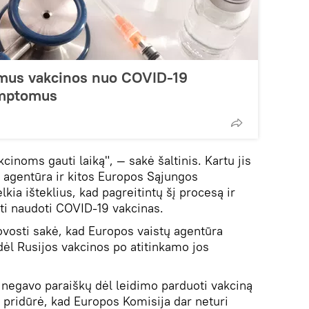
imus vakcinos nuo COVID-19
simptomus
inoms gauti laiką", — sakė šaltinis. Kartu jis
 agentūra ir kitos Europos Sąjungos
lkia išteklius, kad pagreitintų šį procesą ir
isti naudoti COVID-19 vakcinas.
ovosti sakė, kad Europos vaistų agentūra
dėl Rusijos vakcinos po atitinkamo jos
 negavo paraiškų dėl leidimo parduoti vakciną
t pridūrė, kad Europos Komisija dar neturi