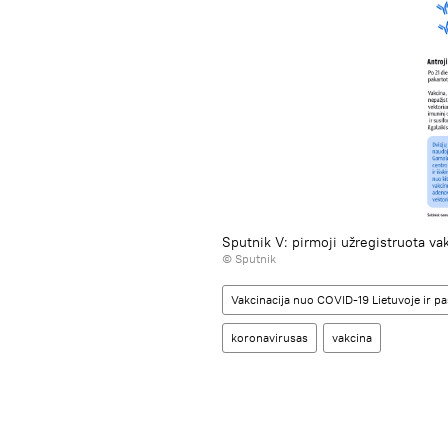
Sputnik V: pirmoji užregistruota v
© Sputnik
Vakcinacija nuo COVID-19 Lietuvoje ir pas
koronavirusas
vakcina