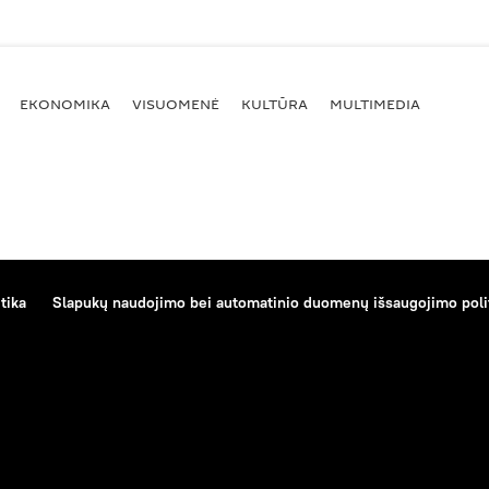
EKONOMIKA
VISUOMENĖ
KULTŪRA
MULTIMEDIA
tika
Slapukų naudojimo bei automatinio duomenų išsaugojimo poli