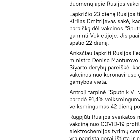
duomenų apie Rusijos vakci
Lapkričio 23 dieną Rusijos t
Kirilas Dmitrijevas sakė, ka
paraišką dėl vakcinos "Sput
gaminti Vokietijoje. Jis paa
spalio 22 dieną.
Anksčiau lapkritį Rusijos F
ministro Deniso Manturovo i
Siyarto derybų pareiškė, kad
vakcinos nuo koronaviruso 
gamybos vieta.
Antroji tarpinė "Sputnik V"
parodė 91,4% veiksmingumą 
veiksmingumas 42 dieną po 
Rugpjūtį Rusijos sveikatos m
vakciną nuo COVID-19 profil
elektrochemijos tyrimų cent
yra pagrįsta gerai ištirta i