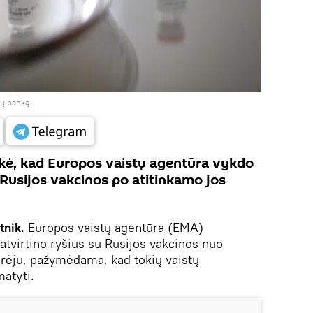
ijų banką
akė, kad Europos vaistų agentūra vykdo
 Rusijos vakcinos po atitinkamo jos
tnik.
Europos vaistų agentūra (EMA)
atvirtino ryšius su Rusijos vakcinos nuo
ūrėju, pažymėdama, kad tokių vaistų
matyti.