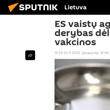
Lietuva
ES vaistų a
derybas dėl
vakcinos
15:29 26.11.2020
(atnaujinta:
16:06 