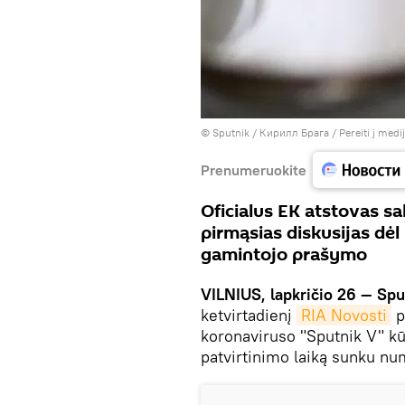
© Sputnik / Кирилл Брага
/
Pereiti į med
Prenumeruokite
Oficialus EK atstovas s
pirmąsias diskusijas dėl
gamintojo prašymo
VILNIUS, lapkričio 26 — Spu
ketvirtadienį
RIA Novosti
p
koronaviruso "Sputnik V" k
patvirtinimo laiką sunku nu