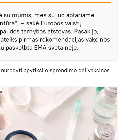
ekė su mumis, mes su juo aptariame
ntūra", — sakė Europos vaistų
paudos tarnybos atstovas. Pasak jo,
a pateiks pirmas rekomendacijas vakcinos
aiku paskelbta EMA svetainėje.
 nurodyti apytikslio sprendimo dėl vakcinos