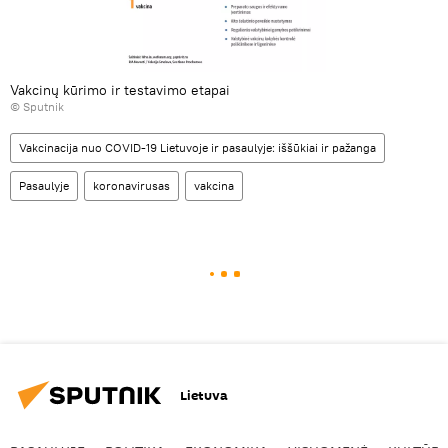
Vakcinų kūrimo ir testavimo etapai
© Sputnik
Vakcinacija nuo COVID-19 Lietuvoje ir pasaulyje: iššūkiai ir pažanga
Pasaulyje
koronavirusas
vakcina
Lietuva