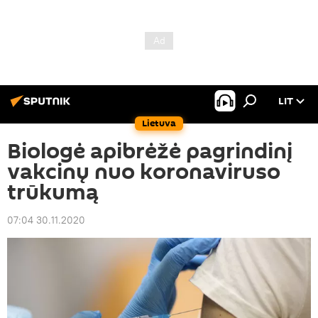
LIT
Lietuva
Biologė apibrėžė pagrindinį
vakcinų nuo koronaviruso
trūkumą
07:04 30.11.2020