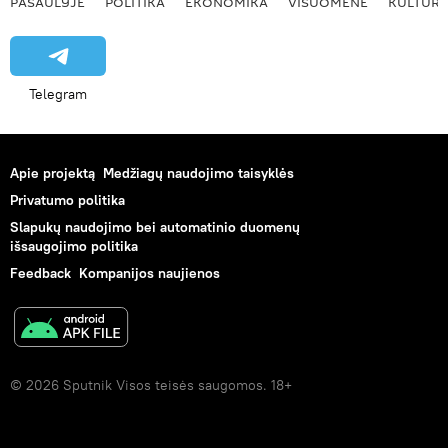
PASAULYJE
POLITIKA
EKONOMIKA
VISUOMENĖ
KULTŪR
Telegram
Apie projektą
Medžiagų naudojimo taisyklės
Privatumo politika
Slapukų naudojimo bei automatinio duomenų
išsaugojimo politika
Feedback
Kompanijos naujienos
© 2026 Sputnik Visos teisės saugomos. 18+