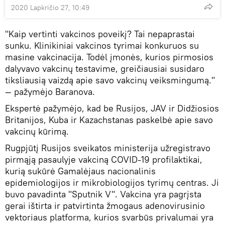
2020 Lapkričio 27, 10:49
"Kaip vertinti vakcinos poveikį? Tai nepaprastai
sunku. Klinikiniai vakcinos tyrimai konkuruos su
masine vakcinacija. Todėl įmonės, kurios pirmosios
dalyvavo vakcinų testavime, greičiausiai susidaro
tiksliausią vaizdą apie savo vakcinų veiksmingumą."
— pažymėjo Baranova.
Ekspertė pažymėjo, kad be Rusijos, JAV ir Didžiosios
Britanijos, Kuba ir Kazachstanas paskelbė apie savo
vakcinų kūrimą.
Rugpjūtį Rusijos sveikatos ministerija užregistravo
pirmąją pasaulyje vakciną COVID-19 profilaktikai,
kurią sukūrė Gamalėjaus nacionalinis
epidemiologijos ir mikrobiologijos tyrimų centras. Ji
buvo pavadinta "Sputnik V". Vakcina yra pagrįsta
gerai ištirta ir patvirtinta žmogaus adenovirusinio
vektoriaus platforma, kurios svarbūs privalumai yra