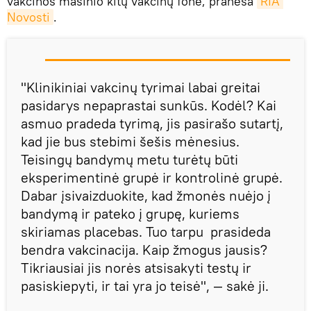
vakcinos masinio kitų vakcinų fone, praneša
RIA 
Novosti
.
"Klinikiniai vakcinų tyrimai labai greitai
pasidarys nepaprastai sunkūs. Kodėl? Kai
asmuo pradeda tyrimą, jis pasirašo sutartį,
kad jie bus stebimi šešis mėnesius.
Teisingų bandymų metu turėtų būti
eksperimentinė grupė ir kontrolinė grupė.
Dabar įsivaizduokite, kad žmonės nuėjo į
bandymą ir pateko į grupę, kuriems
skiriamas placebas. Tuo tarpu prasideda
bendra vakcinacija. Kaip žmogus jausis?
Tikriausiai jis norės atsisakyti testų ir
pasiskiepyti, ir tai yra jo teisė", — sakė ji.