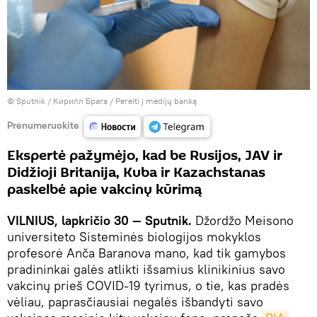
© Sputnik / Кирилл Брага
/
Pereiti į medijų banką
Prenumeruokite
Ekspertė pažymėjo, kad be Rusijos, JAV ir
Didžioji Britanija, Kuba ir Kazachstanas
paskelbė apie vakcinų kūrimą
VILNIUS, lapkričio 30 — Sputnik.
Džordžo Meisono
universiteto Sisteminės biologijos mokyklos
profesorė Anča Baranova mano, kad tik gamybos
pradininkai galės atlikti išsamius klinikinius savo
vakcinų prieš COVID-19 tyrimus, o tie, kas pradės
vėliau, paprasčiausiai negalės išbandyti savo