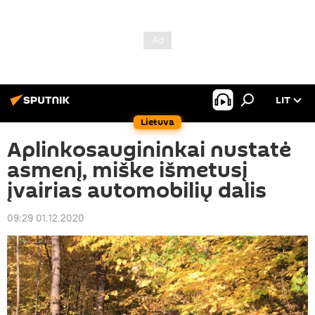
LIT
Lietuva
Aplinkosaugininkai nustatė
asmenį, miške išmetusį
įvairias automobilių dalis
09:29 01.12.2020