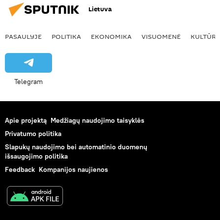
Lietuva
PASAULYJE
POLITIKA
EKONOMIKA
VISUOMENĖ
KULTŪR
Telegram
Apie projektą
Medžiagų naudojimo taisyklės
Privatumo politika
Slapukų naudojimo bei automatinio duomenų
išsaugojimo politika
Feedback
Kompanijos naujienos