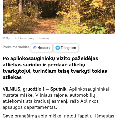
© Sputnik / Александр Липовец
Prenumeruokite
Po aplinkosaugininkų vizito pažeidėjas
atliekas surinko ir perdavė atliekų
tvarkytojui, turinčiam teisę tvarkyti tokias
atliekas
VILNIUS, gruodžio 1 — Sputnik.
Aplinkosaugininkai
nustatė miške, Vilniaus rajone, automobilių
atliekomis atsikračiusį asmenį, rašo Aplinkos
apsaugos departamentas.
Gavę pranešimą apie miške, netoli Tapelių, išmestas