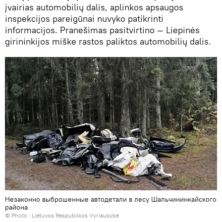
įvairias automobilių dalis, aplinkos apsaugos
inspekcijos pareigūnai nuvyko patikrinti
informacijos. Pranešimas pasitvirtino — Liepinės
girininkijos miške rastos paliktos automobilių dalis.
Незаконно выброшенные автодетали в лесу Шальчининкайского
района
© Photo :
Lietuvos Respublikos Vyriausybė