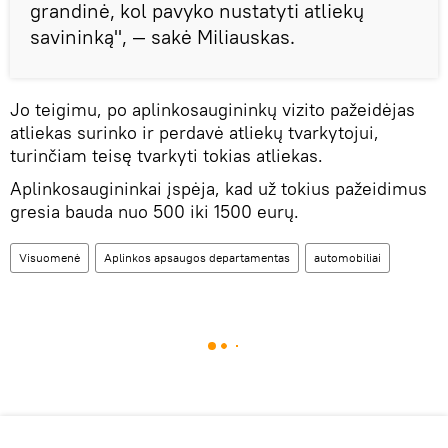
grandinė, kol pavyko nustatyti atliekų
savininką", — sakė Miliauskas.
Jo teigimu, po aplinkosaugininkų vizito pažeidėjas
atliekas surinko ir perdavė atliekų tvarkytojui,
turinčiam teisę tvarkyti tokias atliekas.
Aplinkosaugininkai įspėja, kad už tokius pažeidimus
gresia bauda nuo 500 iki 1500 eurų.
Visuomenė
Aplinkos apsaugos departamentas
automobiliai