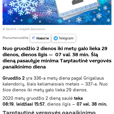
© Sputnik / Андрей Дорожкин
Prenumeruokite
Nuo gruodžio 2 dienos iki metų galo lieka 29
dienos, dienos ilgis — 07 val. 38 min. Šią
dieną pasaulyje minima Tarptautinė vergovės
panaikinimo diena
Gruodžio 2
yra 336-a metų diena pagal Grigaliaus
kalendorių, šiais keliamaisiais metais — 337-a. Nuo
šios dienos iki metų galo lieka 29 dienos.
2020 metų gruodžio 2 dieną saulė
teka
08:19
,
leidžiasi 15:57
, dienos ilgis —
07 val. 38 min.
Tarptautinė vergovės panaikinimo