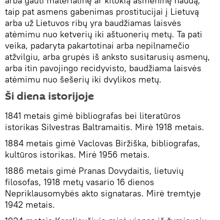
arba gauti materialinę ar kitokią asmeninę naudą,
taip pat asmens gabenimas prostitucijai į Lietuvą
arba už Lietuvos ribų yra baudžiamas laisvės
atėmimu nuo ketverių iki aštuonerių metų. Ta pati
veika, padaryta pakartotinai arba nepilnamečio
atžvilgiu, arba grupės iš anksto susitarusių asmenų,
arba itin pavojingo recidyvisto, baudžiama laisvės
atėmimu nuo šešerių iki dvylikos metų.
Ši diena istorijoje
1841 metais gimė bibliografas bei literatūros
istorikas Silvestras Baltramaitis. Mirė 1918 metais.
1884 metais gimė Vaclovas Biržiška, bibliografas,
kultūros istorikas. Mirė 1956 metais.
1886 metais gimė Pranas Dovydaitis, lietuvių
filosofas, 1918 metų vasario 16 dienos
Nepriklausomybės akto signataras. Mirė tremtyje
1942 metais.