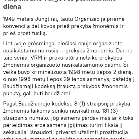
diena
1949 metais Jungtinių tautų Organizacija priėmė
konvenciją dėl kovos prieš prekybą žmonėmis ir
prieš prostituciją.
Lietuvoje grėsmingai plečiasi nauja organizuoto
nusikalstamumo rūšis — prekyba žmonėmis. Dar ne
taip seniai VRM ir prokuratūra nelaikė prekybos
žmonėmis organizuoto nusikalstamumo dalimi. Ši
veika buvo kriminalizuota 1998 metų liepos 2 dieną,
o nuo 1998 metų liepos 29 ienos asmenys, pažeidę į
Baudžiamąjį kodeksą įtrauktą prekybos žmonėmis
punktą, gali būti baudžiami.
Pagal Baudžiamojo kodekso 8 (1) straipsnį prekyba
žmonėmis laikoma sunkiu nusikaltimu. 131 (3)
straipsnis numato, jog asmens pardavimas ar kitoks
perleidimas arba asmens įgijimas turint tikslą jį
seksualiai išnaudoti, priversti užsiimti prostitucija