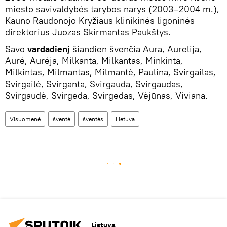
miesto savivaldybės tarybos narys (2003–2004 m.),
Kauno Raudonojo Kryžiaus klinikinės ligoninės
direktorius Juozas Skirmantas Paukštys.
Savo
vardadienį
šiandien švenčia Aura, Aurelija,
Aurė, Aurėja, Milkanta, Milkantas, Minkinta,
Milkintas, Milmantas, Milmantė, Paulina, Svirgailas,
Svirgailė, Svirganta, Svirgauda, Svirgaudas,
Svirgaudė, Svirgeda, Svirgedas, Vėjūnas, Viviana.
Visuomenė
šventė
šventės
Lietuva
Lietuva