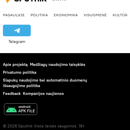
PASAULYJE
POLITIKA
EKONOMIKA
VISUOMENĖ
KULTŪR
Telegram
Apie projektą
Medžiagų naudojimo taisyklės
Privatumo politika
Slapukų naudojimo bei automatinio duomenų
išsaugojimo politika
Feedback
Kompanijos naujienos
© 2026 Sputnik Visos teisės saugomos. 18+