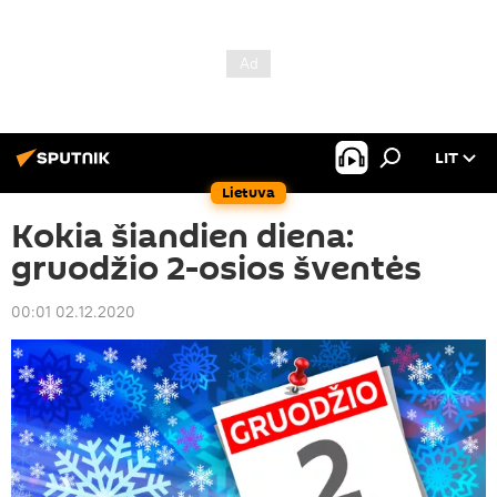
LIT
Lietuva
Kokia šiandien diena:
gruodžio 2-osios šventės
00:01 02.12.2020