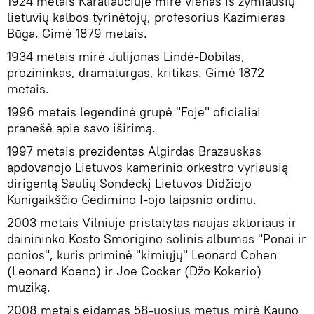
1924 metais Karaliaučiuje mirė vienas iš žymiausių
lietuvių kalbos tyrinėtojų, profesorius Kazimieras
Būga. Gimė 1879 metais.
1934 metais mirė Julijonas Lindė-Dobilas,
prozininkas, dramaturgas, kritikas. Gimė 1872
metais.
1996 metais legendinė grupė "Foje" oficialiai
pranešė apie savo iširimą.
1997 metais prezidentas Algirdas Brazauskas
apdovanojo Lietuvos kamerinio orkestro vyriausią
dirigentą Saulių Sondeckį Lietuvos Didžiojo
Kunigaikščio Gedimino I-ojo laipsnio ordinu.
2003 metais Vilniuje pristatytas naujas aktoriaus ir
dainininko Kosto Smorigino solinis albumas "Ponai ir
ponios", kuris priminė "kimiųjų" Leonard Cohen
(Leonard Koeno) ir Joe Cocker (Džo Kokerio)
muziką.
2008 metais eidamas 58-uosius metus mirė Kauno