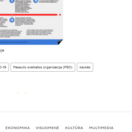
oje
D-19
Pasaulio sveikatos organizacija (PSO)
kaukės
EKONOMIKA
VISUOMENĖ
KULTŪRA
MULTIMEDIA