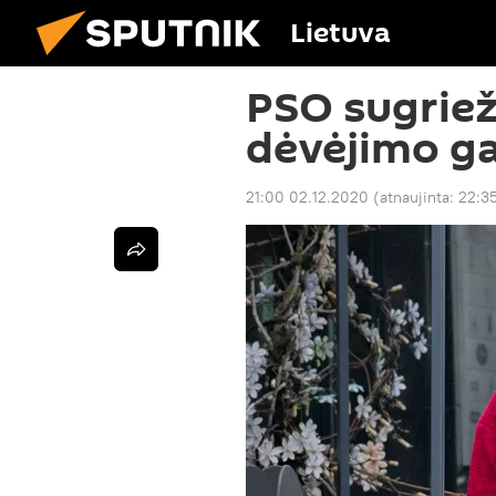
Lietuva
PSO sugriež
dėvėjimo ga
21:00 02.12.2020
(atnaujinta:
22:3