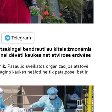
atsakingai bendrauti su kitais žmonėmis
ūtinai dėvėti kaukes net atvirose erdvėse
ik.
Pasaulio sveikatos organizacijos atstovė
gino kaukes nešioti ne tik patalpose, bet ir