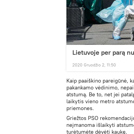
Lietuvoje per parą n
2020 Gruodžio 2, 11:50
Kaip paaiškino pareigūnė, k
pakankamo vėdinimo, nepais
atstumą. Be to, net jei pat
laikytis vieno metro atstu
priemones.
Griežtos PSO rekomendacijo
neįmanoma išlaikyti atstumo 
turėtumėte dėvėti kaukę.