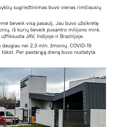
isyklių sugriežtinimas buvo vienas rimčiausių
mė beveik visą pasaulį. Jau buvo užsikrėtę
nių, iš kurių beveik pusantro milijono mirė.
užfiksuota JAV, Indijoje ir Brazilijoje.
tę daugiau nei 2,3 mln. žmonių. COVID-19
 tūkst. Per pastarąją dieną buvo nustatyta