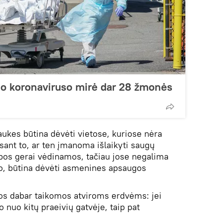
uo koronaviruso mirė dar 28 žmonės
aukes būtina dėvėti vietose, kuriose nėra
ant to, ar ten įmanoma išlaikyti saugų
alpos gerai vėdinamos, tačiau jose negalima
mo, būtina dėvėti asmenines apsaugos
s dabar taikomos atviroms erdvėms: jei
nuo kitų praeivių gatvėje, taip pat