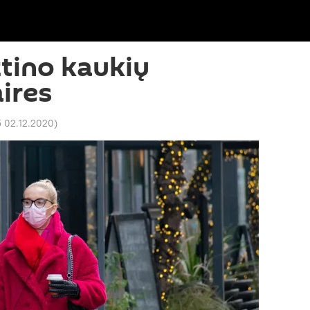
tino kaukių
ires
5 02.12.2020
)