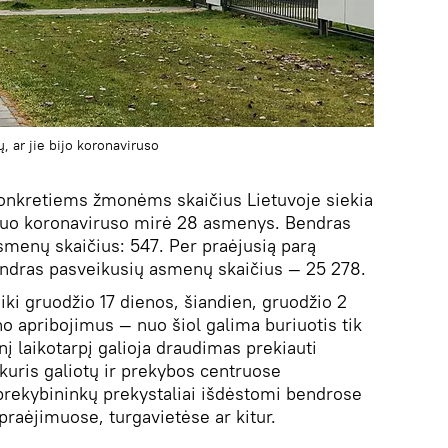
ų, ar jie bijo koronaviruso
konkretiems žmonėms skaičius Lietuvoje siekia
 nuo koronaviruso mirė 28 asmenys. Bendras
menų skaičius: 547. Per praėjusią parą
ndras pasveikusių asmenų skaičius — 25 278.
 iki gruodžio 17 dienos, šiandien, gruodžio 2
o apribojimus — nuo šiol galima buriuotis tik
 laikotarpį galioja draudimas prekiauti
kuris galiotų ir prekybos centruose
rekybininkų prekystaliai išdėstomi bendrose
praėjimuose, turgavietėse ar kitur.