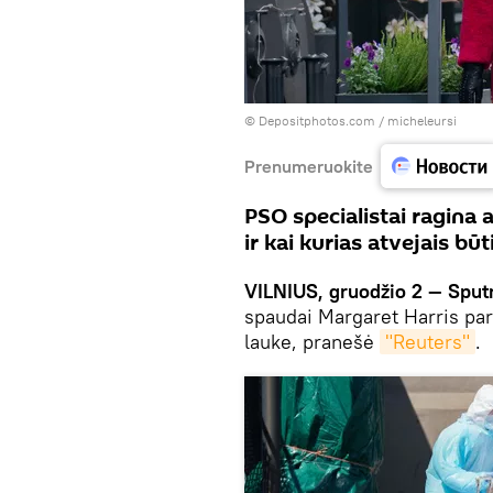
© Depositphotos.com /
micheleursi
Prenumeruokite
PSO specialistai ragina 
ir kai kurias atvejais b
VILNIUS, gruodžio 2 — Sputn
spaudai Margaret Harris para
lauke, pranešė
"Reuters"
.