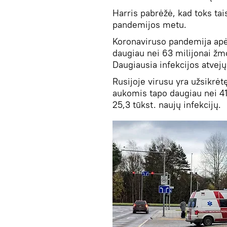
Harris pabrėžė, kad toks ta
pandemijos metu.
Koronaviruso pandemija apė
daugiau nei 63 milijonai žmo
Daugiausia infekcijos atvejų 
Rusijoje virusu yra užsikrė
aukomis tapo daugiau nei 41
25,3 tūkst. naujų infekcijų.