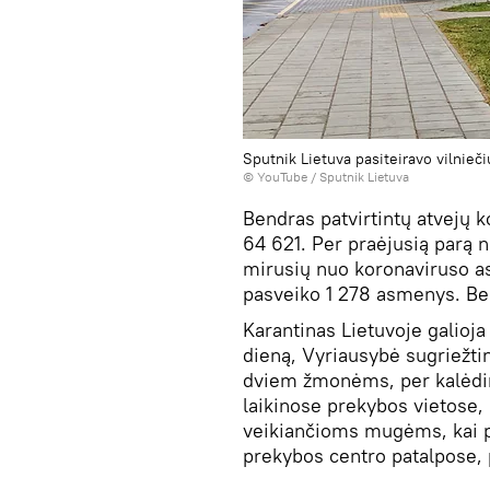
Sputnik Lietuva pasiteiravo vilnieči
©
YouTube / Sputnik Lietuva
Bendras patvirtintų atvejų 
64 621. Per praėjusią parą
mirusių nuo koronaviruso as
pasveiko 1 278 asmenys. Be
Karantinas Lietuvoje galioja
dieną, Vyriausybė sugriežtin
dviem žmonėms, per kalėdinį
laikinose prekybos vietose, 
veikiančioms mugėms, kai p
prekybos centro patalpose, 