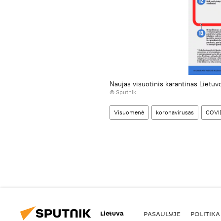
Naujas visuotinis karantinas Lietuv
© Sputnik
Visuomenė
koronavirusas
COVI
Lietuva
PASAULYJE
POLITIKA