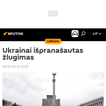
LIT
Lietuva
Ukrainai išpranašautas
žlugimas
08:10 03.12.2020