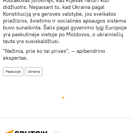
Rudiakovas įsitikinęs, kad Kijevas neturi kuo
didžiuotis. Nepaisant to, kad Ukraina pagal
Konstituciją yra gerovės valstybė, jos sveikatos
priežiūros, švietimo ir socialinės apsaugos sistema
buvo sunaikinta. Šalis pagal gyvenimo lygį Europoje
yra paskutinėje vietoje po Moldovos, o ukrainiečių
tauta yra susiskaldžiusi.
"Nežinia, prie ko tai prives", — apibendrino
ekspertas.
Pasaulyje
Ukraina