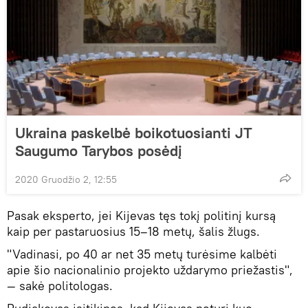
Ukraina paskelbė boikotuosianti JT
Saugumo Tarybos posėdį
2020 Gruodžio 2, 12:55
Pasak eksperto, jei Kijevas tęs tokį politinį kursą
kaip per pastaruosius 15–18 metų, šalis žlugs.
"Vadinasi, po 40 ar net 35 metų turėsime kalbėti
apie šio nacionalinio projekto uždarymo priežastis",
— sakė politologas.