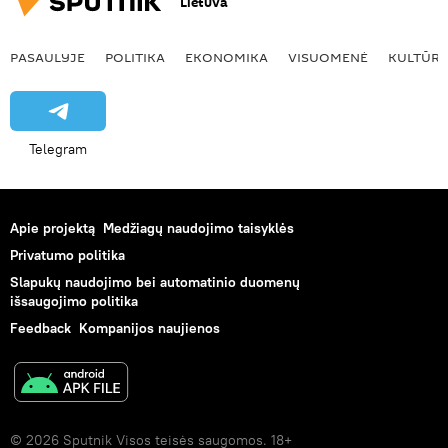
Lietuva
PASAULYJE
POLITIKA
EKONOMIKA
VISUOMENĖ
KULTŪR
Telegram
Apie projektą
Medžiagų naudojimo taisyklės
Privatumo politika
Slapukų naudojimo bei automatinio duomenų
išsaugojimo politika
Feedback
Kompanijos naujienos
© 2026 Sputnik Visos teisės saugomos. 18+