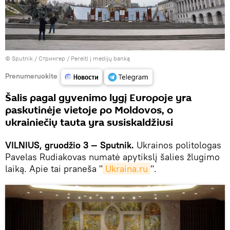
© Sputnik / Стрингер
/
Pereiti į medijų banką
Prenumeruokite
Šalis pagal gyvenimo lygį Europoje yra
paskutinėje vietoje po Moldovos, o
ukrainiečių tauta yra susiskaldžiusi
VILNIUS, gruodžio 3 — Sputnik.
Ukrainos politologas
Pavelas Rudiakovas numatė apytikslį šalies žlugimo
laiką. Apie tai praneša "
Ukraina.ru
".