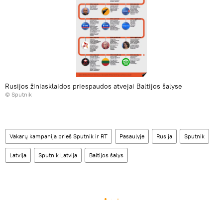
Rusijos žiniasklaidos priespaudos atvejai Baltijos šalyse
© Sputnik
Vakarų kampanija prieš Sputnik ir RT
Pasaulyje
Rusija
Sputnik
Latvija
Sputnik Latvija
Baltijos šalys