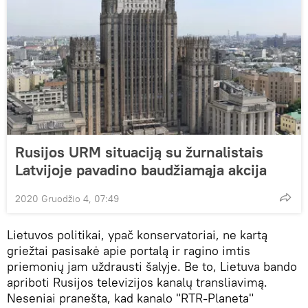
Rusijos URM situaciją su žurnalistais
Latvijoje pavadino baudžiamąja akcija
2020 Gruodžio 4, 07:49
Lietuvos politikai, ypač konservatoriai, ne kartą
griežtai pasisakė apie portalą ir ragino imtis
priemonių jam uždrausti šalyje. Be to, Lietuva bando
apriboti Rusijos televizijos kanalų transliavimą.
Neseniai pranešta, kad kanalo "RTR-Planeta"