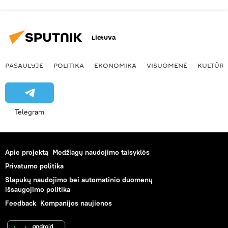
Lietuva
PASAULYJE
POLITIKA
EKONOMIKA
VISUOMENĖ
KULTŪR
Telegram
Apie projektą
Medžiagų naudojimo taisyklės
Privatumo politika
Slapukų naudojimo bei automatinio duomenų
išsaugojimo politika
Feedback
Kompanijos naujienos