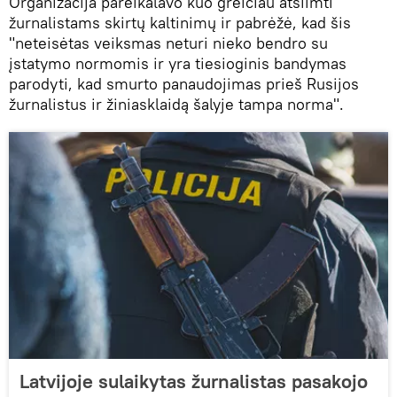
Organizacija pareikalavo kuo greičiau atsiimti
žurnalistams skirtų kaltinimų ir pabrėžė, kad šis
"neteisėtas veiksmas neturi nieko bendro su
įstatymo normomis ir yra tiesioginis bandymas
parodyti, kad smurto panaudojimas prieš Rusijos
žurnalistus ir žiniasklaidą šalyje tampa norma".
Latvijoje sulaikytas žurnalistas pasakojo