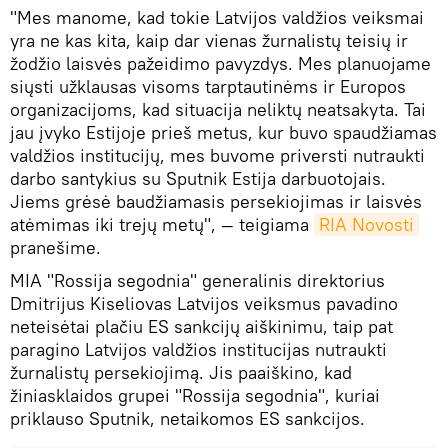
"Mes manome, kad tokie Latvijos valdžios veiksmai
yra ne kas kita, kaip dar vienas žurnalistų teisių ir
žodžio laisvės pažeidimo pavyzdys. Mes planuojame
siųsti užklausas visoms tarptautinėms ir Europos
organizacijoms, kad situacija neliktų neatsakyta. Tai
jau įvyko Estijoje prieš metus, kur buvo spaudžiamas
valdžios institucijų, mes buvome priversti nutraukti
darbo santykius su Sputnik Estija darbuotojais.
Jiems grėsė baudžiamasis persekiojimas ir laisvės
atėmimas iki trejų metų", — teigiama
RIA Novosti
pranešime.
MIA "Rossija segodnia" generalinis direktorius
Dmitrijus Kiseliovas Latvijos veiksmus pavadino
neteisėtai plačiu ES sankcijų aiškinimu, taip pat
paragino Latvijos valdžios institucijas nutraukti
žurnalistų persekiojimą. Jis paaiškino, kad
žiniasklaidos grupei "Rossija segodnia", kuriai
priklauso Sputnik, netaikomos ES sankcijos.