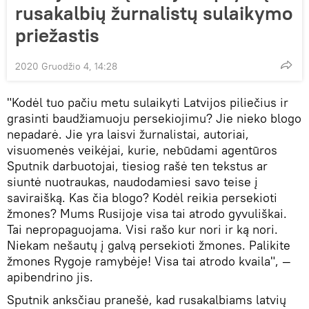
rusakalbių žurnalistų sulaikymo
priežastis
2020 Gruodžio 4, 14:28
"Kodėl tuo pačiu metu sulaikyti Latvijos piliečius ir
grasinti baudžiamuoju persekiojimu? Jie nieko blogo
nepadarė. Jie yra laisvi žurnalistai, autoriai,
visuomenės veikėjai, kurie, nebūdami agentūros
Sputnik darbuotojai, tiesiog rašė ten tekstus ar
siuntė nuotraukas, naudodamiesi savo teise į
saviraišką. Kas čia blogo? Kodėl reikia persekioti
žmones? Mums Rusijoje visa tai atrodo gyvuliškai.
Tai nepropaguojama. Visi rašo kur nori ir ką nori.
Niekam nešautų į galvą persekioti žmones. Palikite
žmones Rygoje ramybėje! Visa tai atrodo kvaila", —
apibendrino jis.
Sputnik anksčiau pranešė, kad rusakalbiams latvių