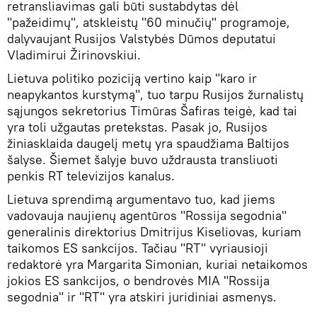
retransliavimas gali būti sustabdytas dėl
"pažeidimų", atskleistų "60 minučių" programoje,
dalyvaujant Rusijos Valstybės Dūmos deputatui
Vladimirui Žirinovskiui.
Lietuva politiko poziciją vertino kaip "karo ir
neapykantos kurstymą", tuo tarpu Rusijos žurnalistų
sąjungos sekretorius Timūras Šafiras teigė, kad tai
yra toli užgautas pretekstas. Pasak jo, Rusijos
žiniasklaida daugelį metų yra spaudžiama Baltijos
šalyse. Šiemet šalyje buvo uždrausta transliuoti
penkis RT televizijos kanalus.
Lietuva sprendimą argumentavo tuo, kad jiems
vadovauja naujienų agentūros "Rossija segodnia"
generalinis direktorius Dmitrijus Kiseliovas, kuriam
taikomos ES sankcijos. Tačiau "RT" vyriausioji
redaktorė yra Margarita Simonian, kuriai netaikomos
jokios ES sankcijos, o bendrovės MIA "Rossija
segodnia" ir "RT" yra atskiri juridiniai asmenys.