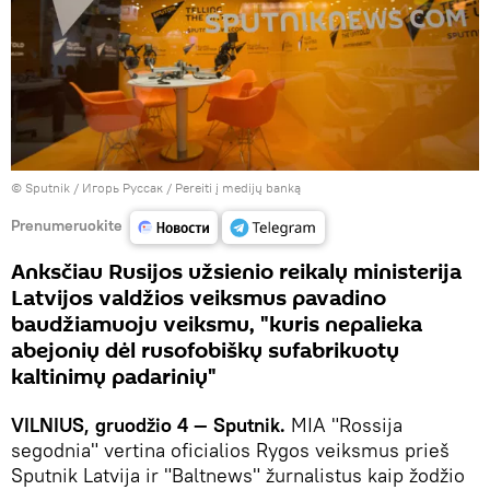
© Sputnik / Игорь Руссак
/
Pereiti į medijų banką
Prenumeruokite
Anksčiau Rusijos užsienio reikalų ministerija
Latvijos valdžios veiksmus pavadino
baudžiamuoju veiksmu, "kuris nepalieka
abejonių dėl rusofobiškų sufabrikuotų
kaltinimų padarinių"
VILNIUS, gruodžio 4 — Sputnik.
MIA "Rossija
segodnia" vertina oficialios Rygos veiksmus prieš
Sputnik Latvija ir "Baltnews" žurnalistus kaip žodžio