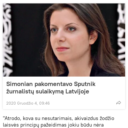
Simonian pakomentavo Sputnik
žurnalistų sulaikymą Latvijoje
2020 Gruodžio 4, 09:46
"Atrodo, kova su nesutarimais, akivaizdus žodžio
laisvės principų pažeidimas jokiu būdu nėra