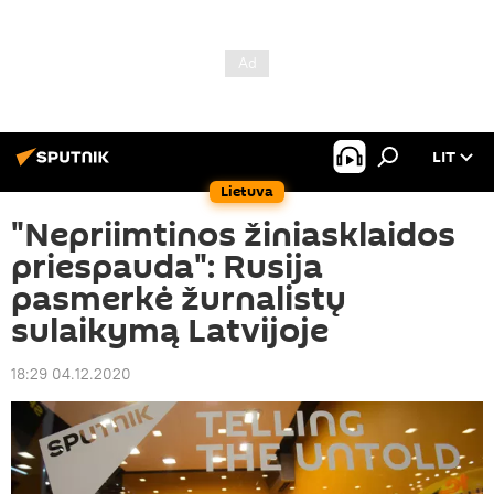
LIT
Lietuva
"Nepriimtinos žiniasklaidos
priespauda": Rusija
pasmerkė žurnalistų
sulaikymą Latvijoje
18:29 04.12.2020