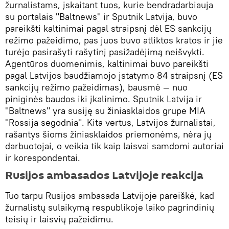
žurnalistams, įskaitant tuos, kurie bendradarbiauja
su portalais "Baltnews" ir Sputnik Latvija, buvo
pareikšti kaltinimai pagal straipsnį dėl ES sankcijų
režimo pažeidimo, pas juos buvo atliktos kratos ir jie
turėjo pasirašyti rašytinį pasižadėjimą neišvykti.
Agentūros duomenimis, kaltinimai buvo pareikšti
pagal Latvijos baudžiamojo įstatymo 84 straipsnį (ES
sankcijų režimo pažeidimas), bausmė — nuo
piniginės baudos iki įkalinimo. Sputnik Latvija ir
"Baltnews" yra susiję su žiniasklaidos grupe MIA
"Rossija segodnia". Kita vertus, Latvijos žurnalistai,
rašantys šioms žiniasklaidos priemonėms, nėra jų
darbuotojai, o veikia tik kaip laisvai samdomi autoriai
ir korespondentai.
Rusijos ambasados ​​Latvijoje reakcija
Tuo tarpu Rusijos ambasada Latvijoje pareiškė, kad
žurnalistų sulaikymą respublikoje laiko pagrindinių
teisių ir laisvių pažeidimu.