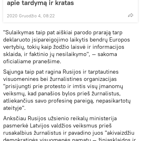
apie tardymą ir kratas
2020 Gruodžio 4, 08:22
"Sulaikymas taip pat aiškiai parodo prarają tarp
deklaruoto įsipareigojimo laikytis bendrų Europos
vertybių, tokių kaip žodžio laisvė ir informacijos
sklaida, ir faktinio jų nesilaikymo", — sakoma
oficialiame pranešime.
Sąjunga taip pat ragina Rusijos ir tarptautines
visuomenines bei žurnalistines organizacijas
"prisijungti prie protesto ir imtis visų įmanomų
veiksmų, kad panašios bylos prieš žurnalistus,
atliekančius savo profesinę pareigą, nepasikartotų
ateityje".
Anksčiau Rusijos užsienio reikalų ministerija
pasmerkė Latvijos valdžios veiksmus prieš
rusakalbius žurnalistus ir pavadino juos "akivaizdžiu
demokratinės visuomenės pamatų — žiniasklaidos ir