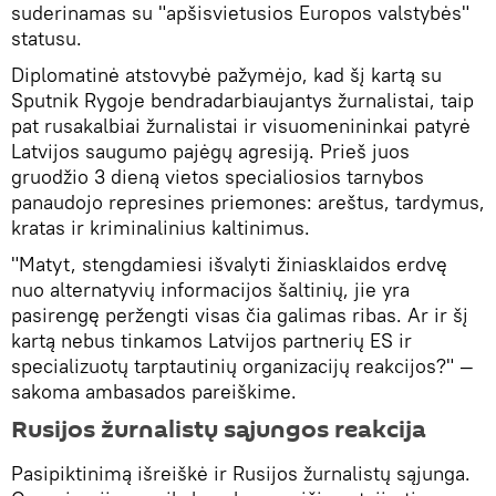
suderinamas su "apšisvietusios Europos valstybės"
statusu.
Diplomatinė atstovybė pažymėjo, kad šį kartą su
Sputnik Rygoje bendradarbiaujantys žurnalistai, taip
pat rusakalbiai žurnalistai ir visuomenininkai patyrė
Latvijos saugumo pajėgų agresiją. Prieš juos
gruodžio 3 dieną vietos specialiosios tarnybos
panaudojo represines priemones: areštus, tardymus,
kratas ir kriminalinius kaltinimus.
"Matyt, stengdamiesi išvalyti žiniasklaidos erdvę
nuo alternatyvių informacijos šaltinių, jie yra
pasirengę peržengti visas čia galimas ribas. Ar ir šį
kartą nebus tinkamos Latvijos partnerių ES ir
specializuotų tarptautinių organizacijų reakcijos?" —
sakoma ambasados ​​pareiškime.
Rusijos žurnalistų sąjungos reakcija
Pasipiktinimą išreiškė ir Rusijos žurnalistų sąjunga.