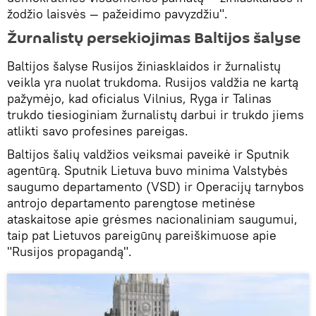
žodžio laisvės — pažeidimo pavyzdžiu".
Žurnalistų persekiojimas Baltijos šalyse
Baltijos šalyse Rusijos žiniasklaidos ir žurnalistų
veikla yra nuolat trukdoma. Rusijos valdžia ne kartą
pažymėjo, kad oficialus Vilnius, Ryga ir Talinas
trukdo tiesioginiam žurnalistų darbui ir trukdo jiems
atlikti savo profesines pareigas.
Baltijos šalių valdžios veiksmai paveikė ir Sputnik
agentūrą. Sputnik Lietuva buvo minima Valstybės
saugumo departamento (VSD) ir Operacijų tarnybos
antrojo departamento parengtose metinėse
ataskaitose apie grėsmes nacionaliniam saugumui,
taip pat Lietuvos pareigūnų pareiškimuose apie
"Rusijos propagandą".