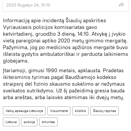
2020 Rugsėjo 24, 10:10
Informaciją apie incidentą Šiaulių apskrities
Vyriausiasis policijos komisariatas gavo
ketvirtadienį, gruodžio 3 dieną, 14:10. Atvykę į įvykio
vietą pareigūnai aptiko 2020 metų gimimo mergaitę.
Pažymima, jog po medicinos apžiūros mergaitė buvo
išleista gydytis ambulatoriškai ir perduota laikiniems
globėjams.
Įtariamoji, gimusi 1990 metais, apklausta. Pradėtas
ikiteisminis tyrimas pagal Baudžiamojo kodekso
straipsnį dėl fizinio skausmo sukėlimo ar nežymaus
sveikatos sutrikdymo. Už šį pažeidimą gresia bauda
arba areštas, arba laisvės atėmimas iki dvejų metų.
Vaikų apsauga Lietuvoje
Visuomenė
kūdikis
Šiaulių rajonas
Lietuva
policija
smurtas