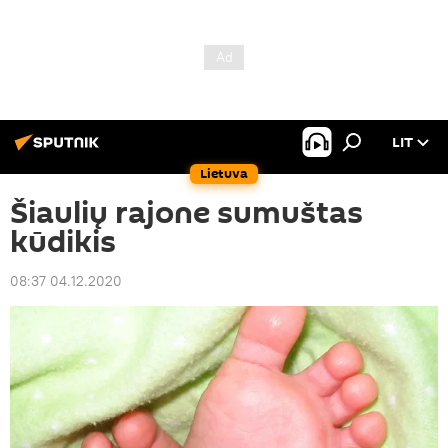
LIT
Lietuva
Šiaulių rajone sumuštas
kūdikis
08:37 04.12.2020