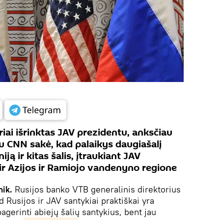
iai išrinktas JAV prezidentu, anksčiau
u CNN sakė, kad palaikys daugiašalį
niją ir kitas šalis, įtraukiant JAV
ir Azijos ir Ramiojo vandenyno regione
nik.
Rusijos banko VTB generalinis direktorius
Rusijos ir JAV santykiai praktiškai yra
 pagerinti abiejų šalių santykius, bent jau