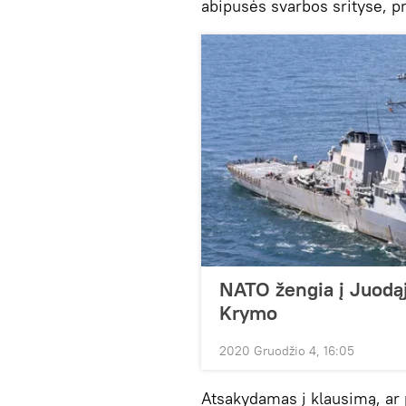
abipusės svarbos srityse, p
NATO žengia į Juodąją
Krymo
2020 Gruodžio 4, 16:05
Atsakydamas į klausimą, ar p