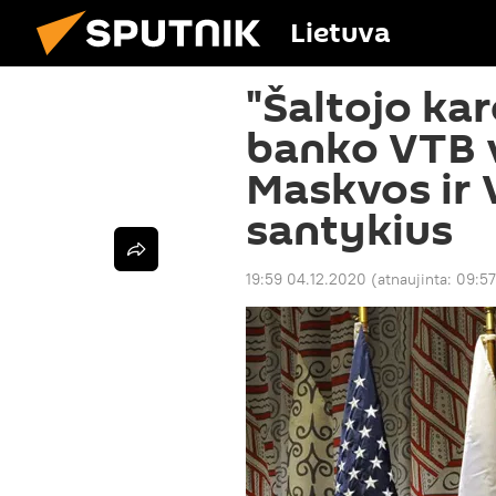
Lietuva
"Šaltojo kar
banko VTB 
Maskvos ir
santykius
19:59 04.12.2020
(atnaujinta:
09:57