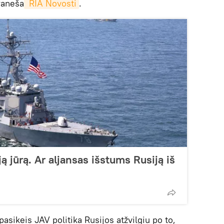
raneša
 RIA Novosti
.
 jūrą. Ar aljansas išstums Rusiją iš
asikeis JAV politika Rusijos atžvilgiu po to,