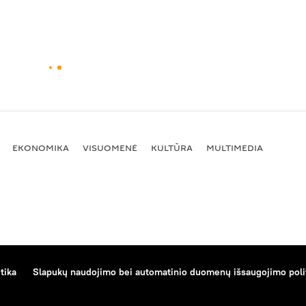
EKONOMIKA
VISUOMENĖ
KULTŪRA
MULTIMEDIA
tika
Slapukų naudojimo bei automatinio duomenų išsaugojimo poli