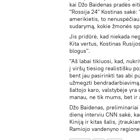
kai Džo Baidenas pradės eiti
"Rossija 24" Kostinas sakė: "
amerikietis, to nenuspėčiau
sudarymą, kokie žmonės spr
Jis pridūrė, kad niekada neg
Kita vertus, Kostinas Rusijo
blogus".
"Aš labai tikiuosi, kad, nuk
į viršų tiesiog realistišku 
bent jau pasirinkti tas abi 
užmegzti bendradarbiavimą. 
šaltojo karo, valstybėje yra 
manau, ne tik mums, bet ir
Džo Baidenas, preliminariai
dieną interviu CNN sakė, kad
Kiniją ir kitas šalis, įtrauk
Ramiojo vandenyno regione