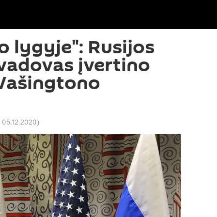
o lygyje": Rusijos
vadovas įvertino
 Vašingtono
 05.12.2020
)