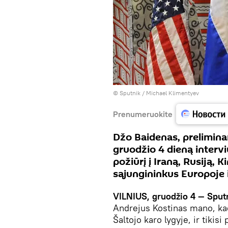
© Sputnik / Michael Klimentyev
Prenumeruokite
Džo Baidenas, preliminar
gruodžio 4 dieną intervi
požiūrį į Iraną, Rusiją, Ki
sąjungininkus Europoje 
VILNIUS, gruodžio 4 — Sput
Andrejus Kostinas mano, kad 
Šaltojo karo lygyje, ir tikisi