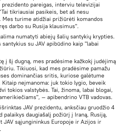
 prezidento pareigas, interviu televizijai
Tai tikriausiai pasikeis, bet aš nesu
. Mes turime atidžiai prižiūrėti komandos
ęs darbo su Rusija klausimus".
alima numatyti abiejų šalių santykių krypties.
s santykius su JAV apibūdino kaip "labai
ritę į šį dugną, mes pradėsime kažkokį judėjimą
požiūriu. Tikiuosi, kad mes pradėsime pamažu
puses dominančias sritis, kuriose galėtume
Kitaip neįmanoma: juk tokio lygio, beveik
dvi tokios valstybės. Tai, žinoma, labai blogai,
 amerikiečiams", — apibendrino VTB vadovas.
 išrinktas JAV prezidentu, anksčiau gruodžio 4
 palaikys daugiašalį požiūrį į Iraną, Rusiją,
iant JAV sąjungininkus Europoje ir Azijos ir
.