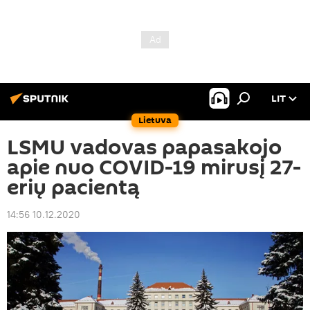
LIT
Lietuva
LSMU vadovas papasakojo
apie nuo COVID-19 mirusį 27-
erių pacientą
14:56 10.12.2020