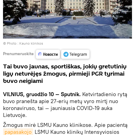
© Photo :
Kauno klinikos
Prenumeruokite
Tai buvo jaunas, sportiškas, jokių gretutinių
ligų neturėjęs žmogus, pirmieji PGR tyrimai
buvo neigiami
VILNIUS, gruodžio 10 — Sputnik.
Ketvirtadienio rytą
buvo pranešta apie 27-erių metų vyro mirtį nuo
koronaviruso, tai — jauniausia COVID-19 auka
Lietuvoje.
Žmogus mirė LSMU Kauno klinikose. Apie pacientą
papasakojo
LSMU Kauno klinikų Intensyviosios