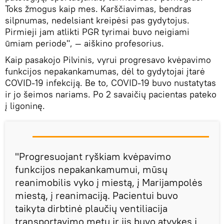
Toks žmogus kaip mes. Karščiavimas, bendras
silpnumas, nedelsiant kreipėsi pas gydytojus.
Pirmieji jam atlikti PGR tyrimai buvo neigiami
ūmiam periode", — aiškino profesorius.
Kaip pasakojo Pilvinis, vyrui progresavo kvėpavimo
funkcijos nepakankamumas, dėl to gydytojai įtarė
COVID-19 infekciją. Be to, COVID-19 buvo nustatytas
ir jo šeimos nariams. Po 2 savaičių pacientas pateko
į ligoninę.
"Progresuojant ryškiam kvėpavimo
funkcijos nepakankamumui, mūsų
reanimobilis vyko į miestą, į Marijampolės
miestą, į reanimaciją. Pacientui buvo
taikyta dirbtinė plaučių ventiliacija
transportavimo metu ir jis buvo atvykęs į