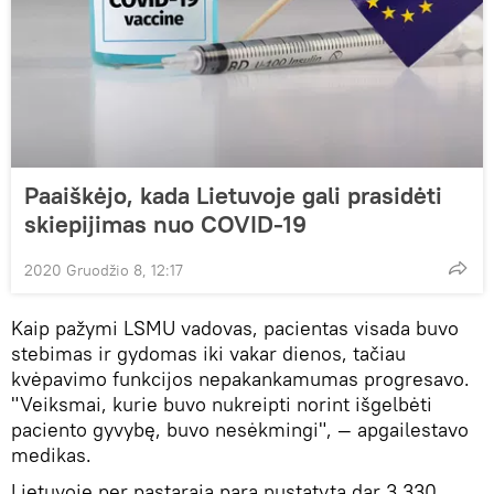
Paaiškėjo, kada Lietuvoje gali prasidėti
skiepijimas nuo COVID-19
2020 Gruodžio 8, 12:17
Kaip pažymi LSMU vadovas, pacientas visada buvo
stebimas ir gydomas iki vakar dienos, tačiau
kvėpavimo funkcijos nepakankamumas progresavo.
"Veiksmai, kurie buvo nukreipti norint išgelbėti
paciento gyvybę, buvo nesėkmingi", — apgailestavo
medikas.
Lietuvoje per pastarąją parą nustatyta dar 3 330