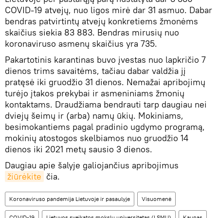
COVID-19 atvejų, nuo ligos mirė dar 31 asmuo. Dabar
bendras patvirtintų atvejų konkretiems žmonėms
skaičius siekia 83 883. Bendras mirusių nuo
koronaviruso asmenų skaičius yra 735.
Pakartotinis karantinas buvo įvestas nuo lapkričio 7
dienos trims savaitėms, tačiau dabar valdžia jį
pratęsė iki gruodžio 31 dienos. Nemažai apribojimų
turėjo įtakos prekybai ir asmeniniams žmonių
kontaktams. Draudžiama bendrauti tarp daugiau nei
dviejų šeimų ir (arba) namų ūkių. Mokiniams,
besimokantiems pagal pradinio ugdymo programą,
mokinių atostogos skelbiamos nuo gruodžio 14
dienos iki 2021 metų sausio 3 dienos.
Daugiau apie šalyje galiojančius apribojimus
žiūrėkite
čia.
Koronaviruso pandemija Lietuvoje ir pasaulyje
Visuomenė
COVID-19
Lietuvos sveikatos mokslų universitetas (LSMU)
Kaunas