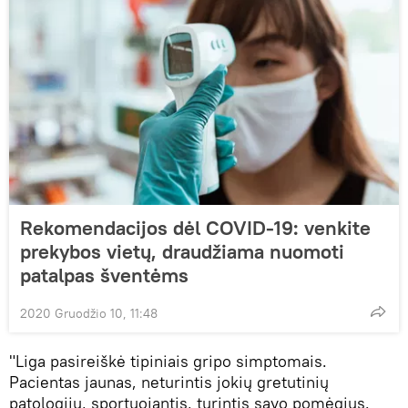
Rekomendacijos dėl COVID-19: venkite
prekybos vietų, draudžiama nuomoti
patalpas šventėms
2020 Gruodžio 10, 11:48
"Liga pasireiškė tipiniais gripo simptomais.
Pacientas jaunas, neturintis jokių gretutinių
patologijų, sportuojantis, turintis savo pomėgius.