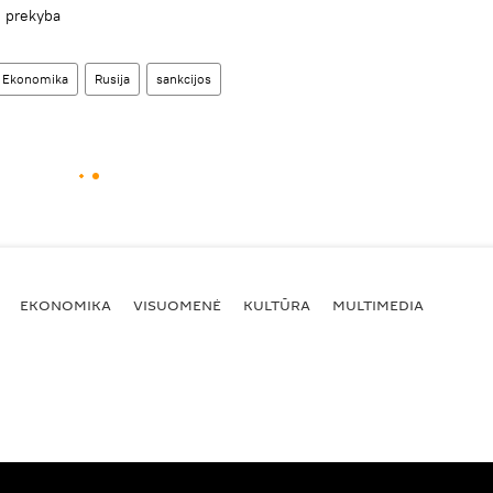
ė prekyba
Ekonomika
Rusija
sankcijos
EKONOMIKA
VISUOMENĖ
KULTŪRA
MULTIMEDIA