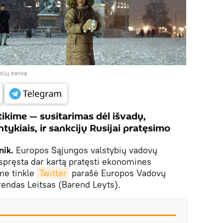
edijų banką
tikime — susitarimas dėl išvadų,
ntykiais, ir sankcijų Rusijai pratęsimo
nik.
Europos Sąjungos valstybių vadovų
spręsta dar kartą pratęsti ekonomines
ame tinkle
Twitter
parašė Europos Vadovų
endas Leitsas (Barend Leyts).