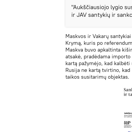
"Aukščiausiojo lygio su
ir JAV santykių ir sankc
Maskvos ir Vakarų santykiai 
Krymą, kuris po referendumo 
Maskva buvo apkaltinta kišim
atsakė, pradėdama importo p
kartą pažymėjo, kad kalbėti
Rusija ne kartą tvirtino, ka
taikos susitarimų objektas.