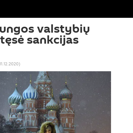
ungos valstybių
tęsė sankcijas
11.12.2020
)