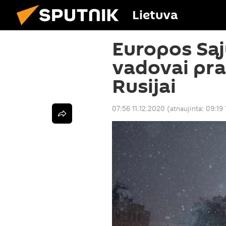
Lietuva
Europos Sąj
vadovai pra
Rusijai
07:56 11.12.2020
(atnaujinta:
09:19 