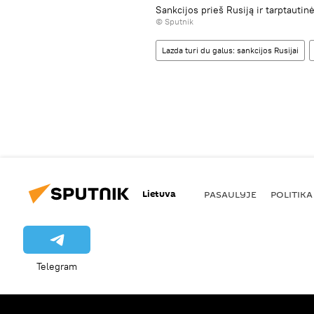
Sankcijos prieš Rusiją ir tarptautin
© Sputnik
Lazda turi du galus: sankcijos Rusijai
Lietuva
PASAULYJE
POLITIKA
Telegram