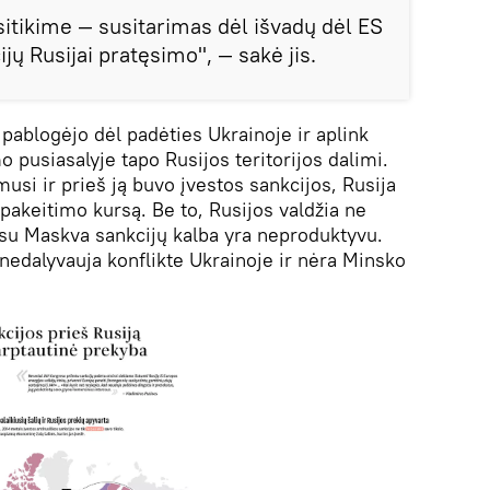
sitikime — susitarimas dėl išvadų dėl ES
ijų Rusijai pratęsimo", — sakė jis.
pablogėjo dėl padėties Ukrainoje ir aplink
pusiasalyje tapo Rusijos teritorijos dalimi.
usi ir prieš ją buvo įvestos sankcijos, Rusija
akeitimo kursą. Be to, Rusijos valdžia ne
 su Maskva sankcijų kalba yra neproduktyvu.
d nedalyvauja konflikte Ukrainoje ir nėra Minsko