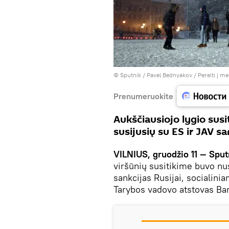
© Sputnik / Pavel Bednyakov
/
Pereiti į m
Prenumeruokite
Aukščiausiojo lygio susi
susijusių su ES ir JAV sa
VILNIUS, gruodžio 11 — Sput
viršūnių susitikime buvo nu
sankcijas Rusijai, socialini
Tarybos vadovo atstovas Bar