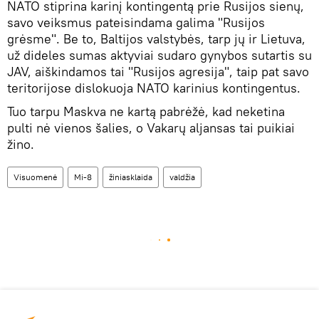
NATO stiprina karinį kontingentą prie Rusijos sienų,
savo veiksmus pateisindama galima "Rusijos
grėsme". Be to, Baltijos valstybės, tarp jų ir Lietuva,
už dideles sumas aktyviai sudaro gynybos sutartis su
JAV, aiškindamos tai "Rusijos agresija", taip pat savo
teritorijose dislokuoja NATO karinius kontingentus.
Tuo tarpu Maskva ne kartą pabrėžė, kad neketina
pulti nė vienos šalies, o Vakarų aljansas tai puikiai
žino.
Visuomenė
Mi-8
žiniasklaida
valdžia