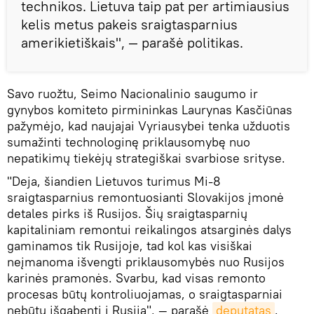
technikos. Lietuva taip pat per artimiausius
kelis metus pakeis sraigtasparnius
amerikietiškais", — parašė politikas.
Savo ruožtu, Seimo Nacionalinio saugumo ir
gynybos komiteto pirmininkas Laurynas Kasčiūnas
pažymėjo, kad naujajai Vyriausybei tenka užduotis
sumažinti technologinę priklausomybę nuo
nepatikimų tiekėjų strategiškai svarbiose srityse.
"Deja, šiandien Lietuvos turimus Mi-8
sraigtasparnius remontuosianti Slovakijos įmonė
detales pirks iš Rusijos. Šių sraigtasparnių
kapitaliniam remontui reikalingos atsarginės dalys
gaminamos tik Rusijoje, tad kol kas visiškai
neįmanoma išvengti priklausomybės nuo Rusijos
karinės pramonės. Svarbu, kad visas remonto
procesas būtų kontroliuojamas, o sraigtasparniai
nebūtų išgabenti į Rusiją", — parašė
deputatas
.