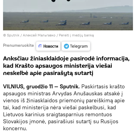
© Sputnik / Алексей Мальгавко
/
Pereiti į medijų banką
Prenumeruokite
Anksčiau žiniasklaidoje pasirodė informacija,
kad Krašto apsaugos ministerija viešai
neskelbė apie pasirašytą sutartį
VILNIUS, gruodžio 11 — Sputnik.
Paskirtasis krašto
apsaugos ministras Arvydas Anušauskas atsakė į
vienos iš žiniasklaidos priemonių pareiškimą apie
tai, kad ministerija nėra viešai paskelbusi, kad
Lietuvos karinius sraigtasparnius remontuos
Slovakijos įmonė, pasirašiusi sutartį su Rusijos
koncernu.