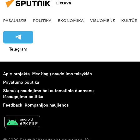
Lietuva
PASAULYJE
POLITIKA
EKONOMIKA
VISUOMENĖ
KULTŪR
Telegram
Apie projektą
Medžiagų naudojimo taisyklės
Privatumo politika
Slapukų naudojimo bei automatinio duomenų
išsaugojimo politika
Feedback
Kompanijos naujienos
© 2026 Sputnik Visos teisės saugomos. 18+