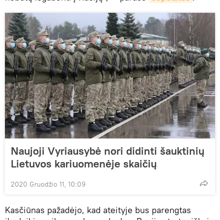
Naujoji Vyriausybė nori didinti šauktinių
Lietuvos kariuomenėje skaičių
2020 Gruodžio 11, 10:09
Kasčiūnas pažadėjo, kad ateityje bus parengtas