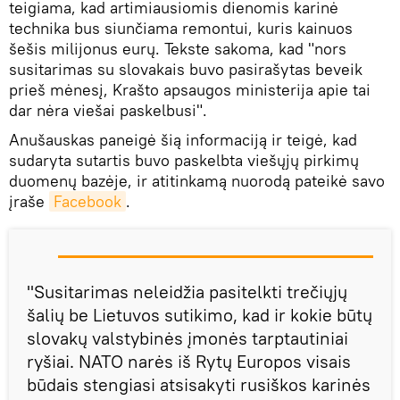
teigiama, kad artimiausiomis dienomis karinė
technika bus siunčiama remontui, kuris kainuos
šešis milijonus eurų. Tekste sakoma, kad "nors
susitarimas su slovakais buvo pasirašytas beveik
prieš mėnesį, Krašto apsaugos ministerija apie tai
dar nėra viešai paskelbusi".
Anušauskas paneigė šią informaciją ir teigė, kad
sudaryta sutartis buvo paskelbta viešųjų pirkimų
duomenų bazėje, ir atitinkamą nuorodą pateikė savo
įraše
Facebook
.
"Susitarimas neleidžia pasitelkti trečiųjų
šalių be Lietuvos sutikimo, kad ir kokie būtų
slovakų valstybinės įmonės tarptautiniai
ryšiai. NATO narės iš Rytų Europos visais
būdais stengiasi atsisakyti rusiškos karinės