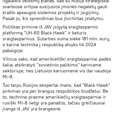
ilgalaikis veiksmų planas, kad su Rusija strategiškai
svarbiose srityse susijusios įmonės negalėtų gauti
krašto apsaugos sistemos projektų ir įsigijimų.
Pasak jo, šis sprendimas bus įtvirtintas įstatymu.
Politikas priminė iš JAV įsigytą sraigtasparnio
platformą "UH-60 Black Hawk" ir keturis
sraigtasparnius. Sutarties suma siekė 181 mln. eurų,
o karinė technika į respubliką atvyks tik 2024
pabaigoje.
Vilnius sako, kad amerikietiški sraigtasparniai padės
šaliai atsikratyti "sovietinio palikimo" kariniame
sektoriuje, nes Lietuvos kariuomenė vis dar naudoja
Mi-8.
Tuo tarpu Rusijos ekspertai mano, kad "Black Hawk"
pirkimas yra per brangus respublikos biudžetui. Be
to, technine prasme amerikiečių sraigtasparniai ir
rusiški Mi-8 netgi yra panašūs, tačiau greičiausiai
įranga iš JAV yra brangesnė.