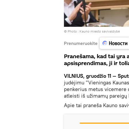
© Photo :
Kauno miesto savivaldybė
Prenumeruokite
Pranešama, kad tai yra
apsisprendimas, ji ir to
VILNIUS, gruodžio 11 — Sput
judėjimu "Vieningas Kaunas"
penkerius metus vicemere d
atleisti iš užimamų pareigų
Apie tai praneša Kauno sav