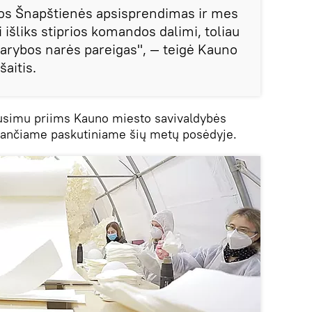
sos Šnapštienės apsisprendimas ir mes
ji išliks stiprios komandos dalimi, toliau
arybos narės pareigas", — teigė Kauno
šaitis.
ausimu priims Kauno miesto savivaldybės
siančiame paskutiniame šių metų posėdyje.