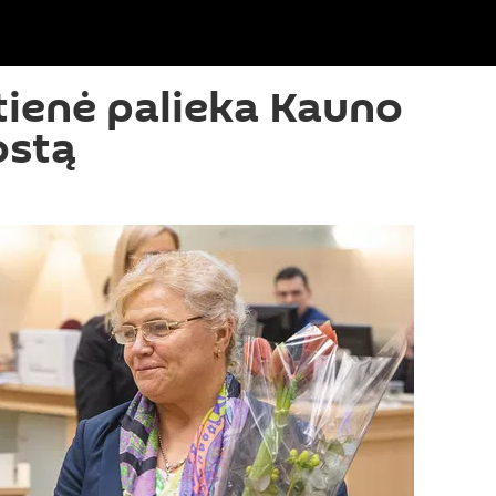
ienė palieka Kauno
ostą