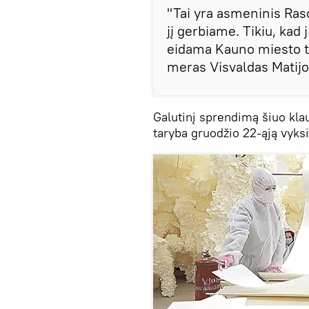
"Tai yra asmeninis Ra
jį gerbiame. Tikiu, kad 
eidama Kauno miesto t
meras Visvaldas Matijo
Galutinį sprendimą šiuo kl
taryba gruodžio 22-ąją vyk