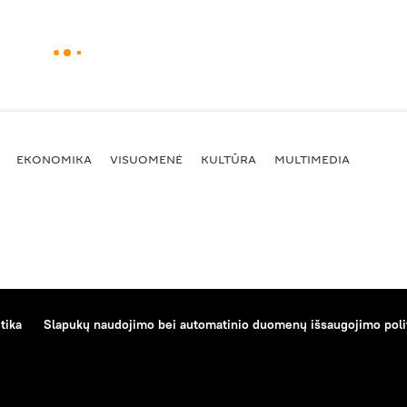
EKONOMIKA
VISUOMENĖ
KULTŪRA
MULTIMEDIA
tika
Slapukų naudojimo bei automatinio duomenų išsaugojimo poli