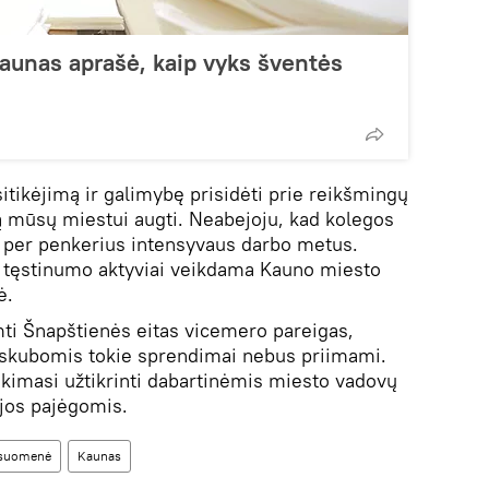
Kaunas aprašė, kaip vyks šventės
itikėjimą ir galimybę prisidėti prie reikšmingų
ą mūsų miestui augti. Neabejoju, kad kolegos
tą per penkerius intensyvaus darbo metus.
jų tęstinumo aktyviai veikdama Kauno miesto
ė.
mti Šnapštienės eitas vicemero pareigas,
paskubomis tokie sprendimai nebus priimami.
tikimasi užtikrinti dabartinėmis miesto vadovų
ijos pajėgomis.
suomenė
Kaunas