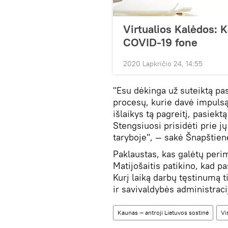
Virtualios Kalėdos: 
COVID-19 fone
2020 Lapkričio 24, 14:55
"Esu dėkinga už suteiktą pas
procesų, kurie davė impuls
išlaikys tą pagreitį, pasiek
Stengsiuosi prisidėti prie 
taryboje", — sakė Šnapštien
Paklaustas, kas galėtų peri
Matijošaitis patikino, kad 
Kurį laiką darbų tęstinumą 
ir savivaldybės administrac
Kaunas — antroji Lietuvos sostinė
Vi