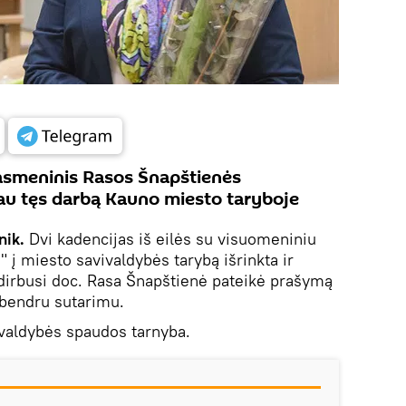
 asmeninis Rasos Šnapštienės
liau tęs darbą Kauno miesto taryboje
nik.
Dvi kadencijas iš eilės su visuomeniniu
 į miesto savivaldybės tarybą išrinkta ir
irbusi doc. Rasa Šnapštienė pateikė prašymą
 bendru sutarimu.
ivaldybės spaudos tarnyba.