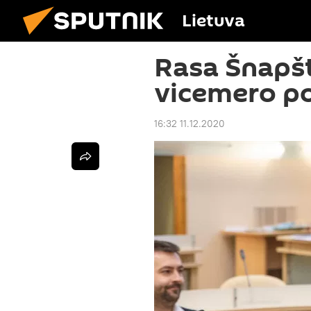
Lietuva
Rasa Šnapšt
vicemero p
16:32 11.12.2020