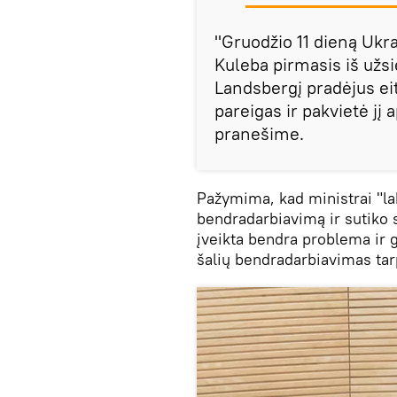
"Gruodžio 11 dieną Ukr
Kuleba pirmasis iš užs
Landsbergį pradėjus eit
pareigas ir pakvietė jį
pranešime.
Pažymima, kad ministrai "lab
bendradarbiavimą ir sutiko s
įveikta bendra problema ir 
šalių bendradarbiavimas tar