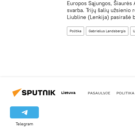
Europos Sąjungos, Šiaurės A
svarba. Trijų šalių užsienio
Liubline (Lenkija) pasirašė 
Politika
Gabrielius Landsbergis
U
Lietuva
PASAULYJE
POLITIKA
Telegram