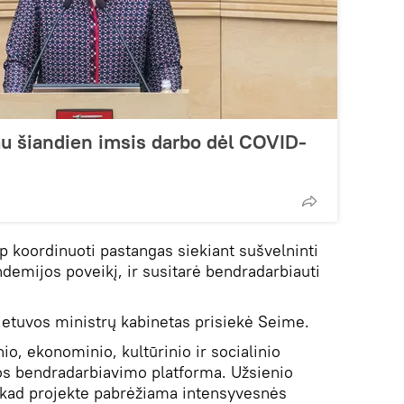
au šiandien imsis darbo dėl COVID-
aip koordinuoti pastangas siekiant sušvelninti
emijos poveikį, ir susitarė bendradarbiauti
Lietuvos ministrų kabinetas prisiekė Seime.
nio, ekonominio, kultūrinio ir socialinio
jos bendradarbiavimo platforma. Užsienio
, kad projekte pabrėžiama intensyvesnės