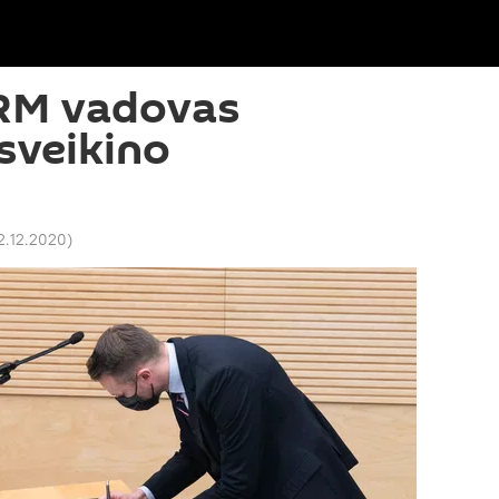
RM vadovas
sveikino
12.12.2020
)