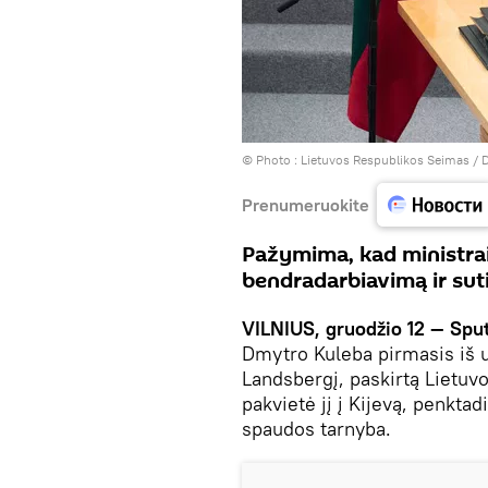
© Photo :
Lietuvos Respublikos Seimas / D
Prenumeruokite
Pažymima, kad ministrai 
bendradarbiavimą ir suti
VILNIUS, gruodžio 12 — Sput
Dmytro Kuleba pirmasis iš u
Landsbergį, paskirtą Lietuvo
pakvietė jį į Kijevą, penkta
spaudos tarnyba.