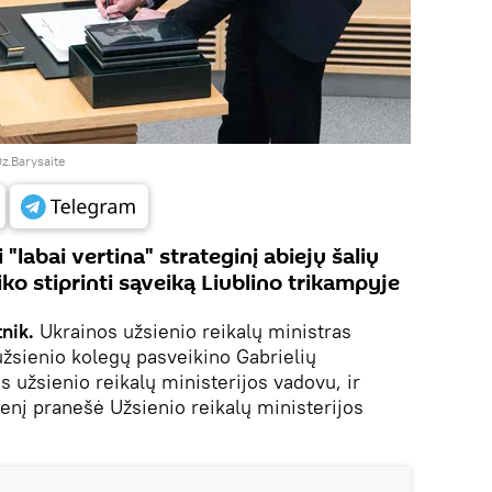
z.Barysaite
"labai vertina" strateginį abiejų šalių
ko stiprinti sąveiką Liublino trikampyje
nik.
Ukrainos užsienio reikalų ministras
žsienio kolegų pasveikino Gabrielių
s užsienio reikalų ministerijos vadovu, ir
dienį pranešė Užsienio reikalų ministerijos