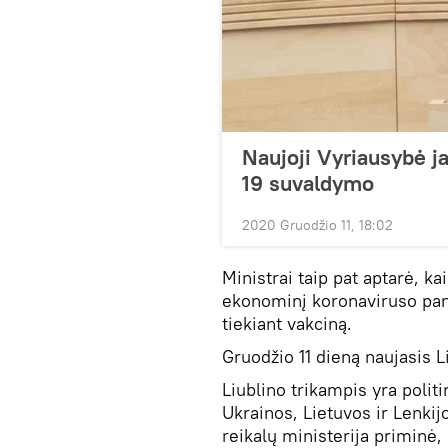
Naujoji Vyriausybė j
19 suvaldymo
2020 Gruodžio 11, 18:02
Ministrai taip pat aptarė, k
ekonominį koronaviruso pand
tiekiant vakciną.
Gruodžio 11 dieną naujasis 
Liublino trikampis yra politi
Ukrainos, Lietuvos ir Lenki
reikalų ministerija priminė