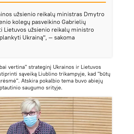
ainos užsienio reikalų ministras Dmytro
ienio kolegų pasveikino Gabrielių
i Lietuvos užsienio reikalų ministro
 aplankyti Ukrainą", — sakoma
ai vertina" strateginį Ukrainos ir Lietuvos
tiprinti sąveiką Liublino trikampyje, kad "būtų
grėsmė". Atskira pokalbio tema buvo abiejų
ptautinio saugumo srityje.