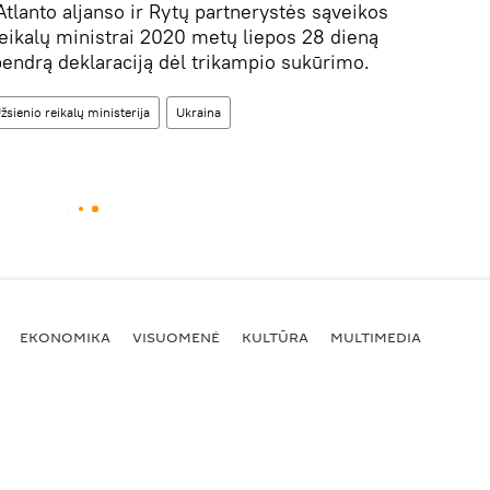
tlanto aljanso ir Rytų partnerystės sąveikos
 reikalų ministrai 2020 metų liepos 28 dieną
bendrą deklaraciją dėl trikampio sukūrimo.
žsienio reikalų ministerija
Ukraina
EKONOMIKA
VISUOMENĖ
KULTŪRA
MULTIMEDIA