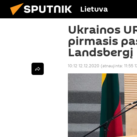
Lietuva
Ukrainos U
pirmasis pa
Landsbergį
10:12 12.12.2020
(atnaujinta:
11:55 