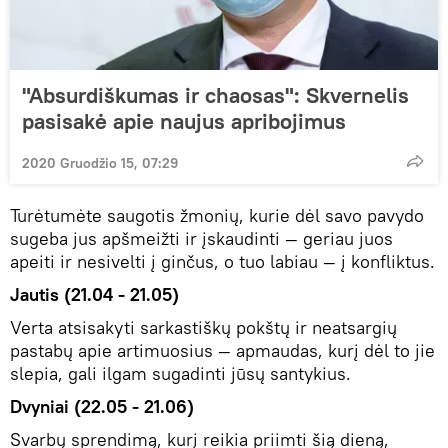
"Absurdiškumas ir chaosas": Skvernelis
pasisakė apie naujus apribojimus
2020 Gruodžio 15, 07:29
Turėtumėte saugotis žmonių, kurie dėl savo pavydo
sugeba jus apšmeižti ir įskaudinti — geriau juos
apeiti ir nesivelti į ginčus, o tuo labiau — į konfliktus.
Jautis (21.04 - 21.05)
Verta atsisakyti sarkastiškų pokštų ir neatsargių
pastabų apie artimuosius — apmaudas, kurį dėl to jie
slepia, gali ilgam sugadinti jūsų santykius.
Dvyniai (22.05 - 21.06)
Svarbų sprendimą, kurį reikia priimti šią dieną,