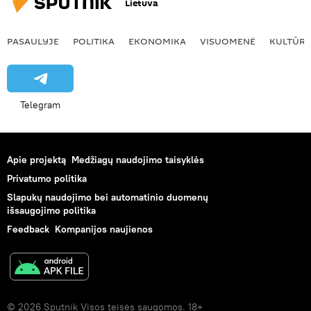
Lietuva
PASAULYJE
POLITIKA
EKONOMIKA
VISUOMENĖ
KULTŪR
Telegram
Apie projektą
Medžiagų naudojimo taisyklės
Privatumo politika
Slapukų naudojimo bei automatinio duomenų
išsaugojimo politika
Feedback
Kompanijos naujienos
© 2026 Sputnik Visos teisės saugomos. 18+