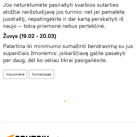
Jūs neturėtumėte pasirašyti svarbios sutarties
atidžiai neišstudijavę jos turinio: net jei pamatėte
juodraštį, nepatingėkite ir dar kartą perskaityti iš
naujo — tokia priemonė nebus perteklinė.
Žuvys (19.02 - 20.03)
Patartina iki minimumo sumažinti bendravimą su jus
supančiais žmonėmis: įsikarščiavę galite pasakyti
per daug, dėl ko vėliau tikrai pasigailėsite.
Visuomenė
horoskopas