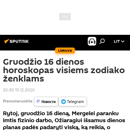
LIT
Lietuva
Gruodžio 16 dienos
horoskopas visiems zodiako
ženklams
20:30 15.12.2020
Prenumeruokite
Rytoj, gruodžio 16 dieną, Mergelei paranku
imtis fizinio darbo, Ožiaragiui išsamus dienos
planas padės padaryti viską, ką reikia, o