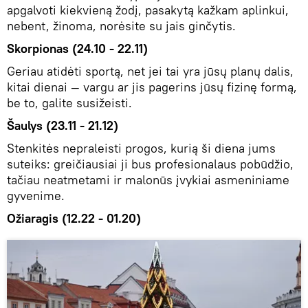
apgalvoti kiekvieną žodį, pasakytą kažkam aplinkui,
nebent, žinoma, norėsite su jais ginčytis.
Skorpionas (24.10 - 22.11)
Geriau atidėti sportą, net jei tai yra jūsų planų dalis,
kitai dienai — vargu ar jis pagerins jūsų fizinę formą,
be to, galite susižeisti.
Šaulys (23.11 - 21.12)
Stenkitės nepraleisti progos, kurią ši diena jums
suteiks: greičiausiai ji bus profesionalaus pobūdžio,
tačiau neatmetami ir malonūs įvykiai asmeniniame
gyvenime.
Ožiaragis (12.22 - 01.20)