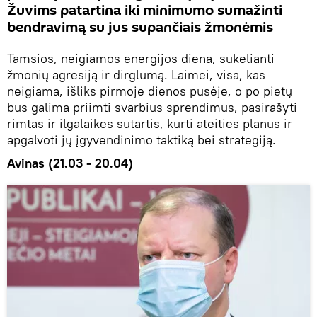
Žuvims patartina iki minimumo sumažinti
bendravimą su jus supančiais žmonėmis
Tamsios, neigiamos energijos diena, sukelianti
žmonių agresiją ir dirglumą. Laimei, visa, kas
neigiama, išliks pirmoje dienos pusėje, o po pietų
bus galima priimti svarbius sprendimus, pasirašyti
rimtas ir ilgalaikes sutartis, kurti ateities planus ir
apgalvoti jų įgyvendinimo taktiką bei strategiją.
Avinas (21.03 - 20.04)