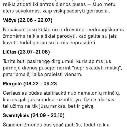
reikia atidėti iki antros dienos pusės — šiuo metu
ateis suvokimas, kaip viską padaryti geriausiai.
Vėžys (22.06 - 22.07)
Nepaisant jūsų kuklumo ir drovumo, nedraugiškiems
žmonėms reikia aiškiai parodyti, kad galite su jais
kovoti, todėl geriau su jumis neprasidėti.
Liūtas (23.07–21.08)
Turite būti pasirengę dirglumui, kuris apims jus
pirmoje dienos pusėje: norint "nepriskaldyti malkų",
patariama šį laiką praleisti vienam.
Mergelė (08.22 - 09.23
Geriausias būdas atsitraukti nuo nemalonių minčių,
kurios gali jus smarkiai užpulti, yra fizinis darbas —
tai užims ne tik jūsų rankas, bet ir galvą.
Svarstyklės (24.09 - 23.10)
Šiandien žmonės bus ypač jautrūs, todėl reikia