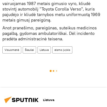
vairuojamas 1987 metais gimusio vyro, kliudė
stovintį automobilį "Toyota Corolla Verso", kuris
pajudėjo ir kliudė tarnybos metu uniformuotą 1969
metais gimusį pareigūną.
Anot pranešimo, pareigūnas, suteikus medicinos
pagalbą, gydomas ambulatoriškai. Dėl incidento
pradėta administracinė teisena.
Visuomenė
Šiauliai
Lietuva
eismo įvykis
Lietuva