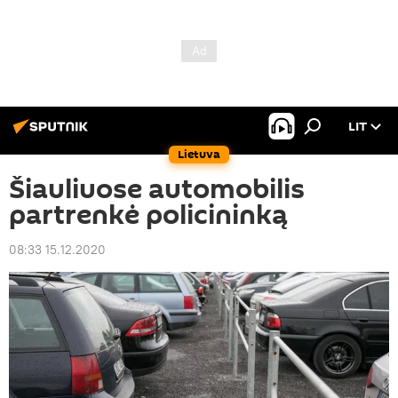
LIT
Lietuva
Šiauliuose automobilis
partrenkė policininką
08:33 15.12.2020