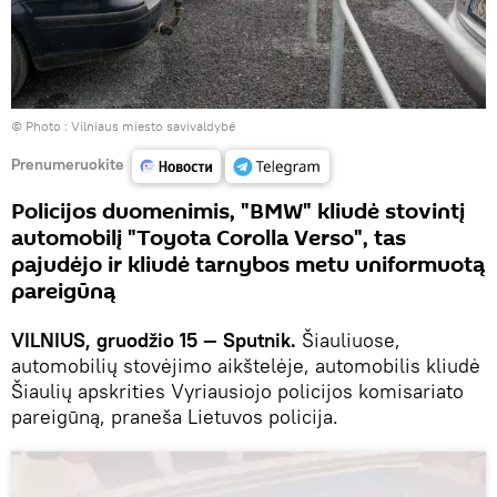
© Photo :
Vilniaus miesto savivaldybė
Prenumeruokite
Policijos duomenimis, "BMW" kliudė stovintį
automobilį "Toyota Corolla Verso", tas
pajudėjo ir kliudė tarnybos metu uniformuotą
pareigūną
VILNIUS, gruodžio 15 — Sputnik.
Šiauliuose,
automobilių stovėjimo aikštelėje, automobilis kliudė
Šiaulių apskrities Vyriausiojo policijos komisariato
pareigūną, praneša Lietuvos policija.