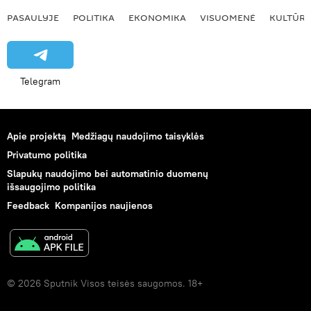
PASAULYJE
POLITIKA
EKONOMIKA
VISUOMENĖ
KULTŪR
Telegram
Apie projektą
Medžiagų naudojimo taisyklės
Privatumo politika
Slapukų naudojimo bei automatinio duomenų
išsaugojimo politika
Feedback
Kompanijos naujienos
© 2026 Sputnik Visos teisės saugomos. 18+