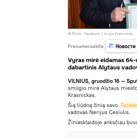
© Photo :
Facebook / Jurgis Krasnickas
Prenumeruokite
Vyras mirė eidamas 64-u
dabartinis Alytaus vado
VILNIUS, gruodžio 16 — Sput
smūgio mirė Alytaus miesto 
Krasnickas.
Šią liūdną žinią savo
Faceb
vadovas Nerijus Cesiulis.
Žiniasklaidoje anksčiau buv