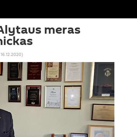
Alytaus meras
nickas
 16.12.2020
)