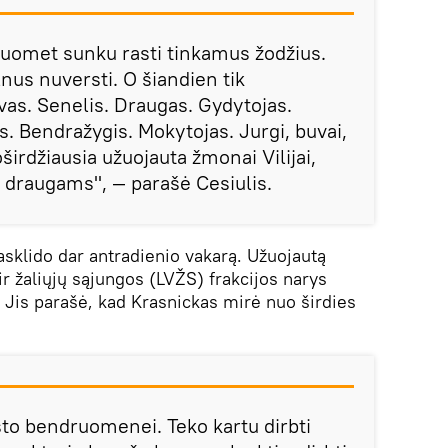
uomet sunku rasti tinkamus žodžius.
lnus nuversti. O šiandien tik
vas. Senelis. Draugas. Gydytojas.
s. Bendražygis. Mokytojas. Jurgi, buvai,
širdžiausia užuojauta žmonai Vilijai,
 draugams", — parašė Cesiulis.
asklido dar antradienio vakarą. Užuojautą
ir žaliųjų sąjungos (LVŽS) frakcijos narys
Jis parašė, kad Krasnickas mirė nuo širdies
sto bendruomenei. Teko kartu dirbti