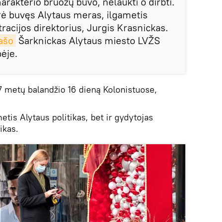
harakterio bruožų buvo, nelaukti o dirbti.
ė buvęs Alytaus meras, ilgametis
racijos direktorius, Jurgis Krasnickas.
ašo
Šarknickas Alytaus miesto LVŽS
ėje.
 metų balandžio 16 dieną Kolonistuose,
etis Alytaus politikas, bet ir gydytojas
ikas.