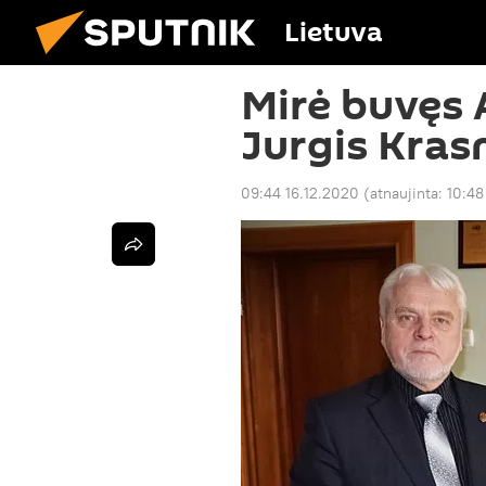
Lietuva
Mirė buvęs 
Jurgis Kras
09:44 16.12.2020
(atnaujinta:
10:48