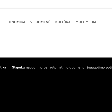
EKONOMIKA
VISUOMENĖ
KULTŪRA
MULTIMEDIA
tika
Slapukų naudojimo bei automatinio duomenų išsaugojimo poli