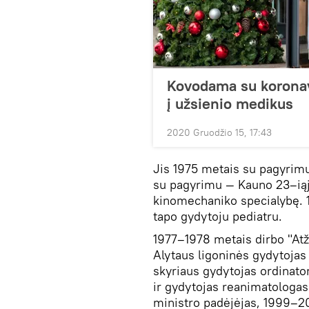
Kovodama su koronavi
į užsienio medikus
2020 Gruodžio 15, 17:43
Jis 1975 metais su pagyrim
su pagyrimu — Kauno 23–iąj
kinomechaniko specialybę. 
tapo gydytoju pediatru.
1977–1978 metais dirbo "Atž
Alytaus ligoninės gydytojas
skyriaus gydytojas ordinato
ir gydytojas reanimatologa
ministro padėjėjas, 1999–2