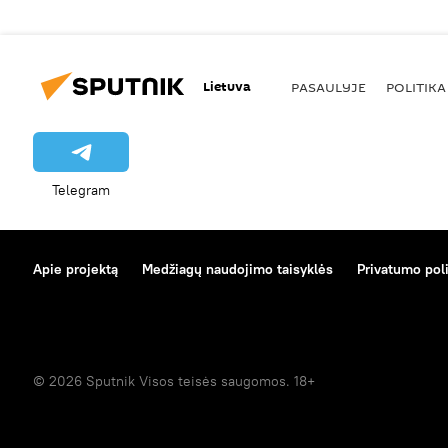
Lietuva
PASAULYJE
POLITIKA
Telegram
Apie projektą
Medžiagų naudojimo taisyklės
Privatumo poli
© 2026 Sputnik Visos teisės saugomos. 18+