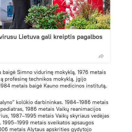
rusu Lietuva gali kreiptis pagalbos
u baigė Simno vidurinę mokyklą, 1976 metais
ą profesinę technikos mokyklą, įgijo
1984 metais baigė Kauno medicinos institutą,
alyno" kolūkio darbininkas. 1984–1986 metais
 pediatras, 1986 metais Vaikų reanimacijos
rius, 1987–1995 metais Vaikų skyriaus vedėjas
s. 1995–1999 metais sveikatos apsaugos
006 metais Alytaus apskrities gydytojo