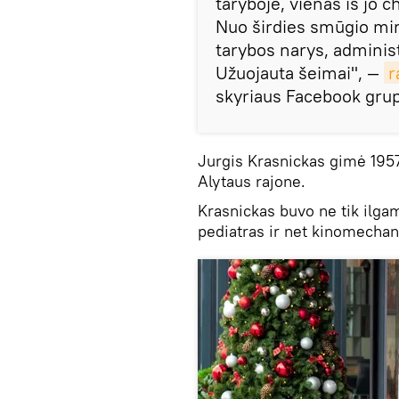
taryboje, vienas iš jo c
Nuo širdies smūgio mir
tarybos narys, administ
Užuojauta šeimai", —
r
skyriaus Facebook grup
Jurgis Krasnickas gimė 1957
Alytaus rajone.
Krasnickas buvo ne tik ilgam
pediatras ir net kinomechan