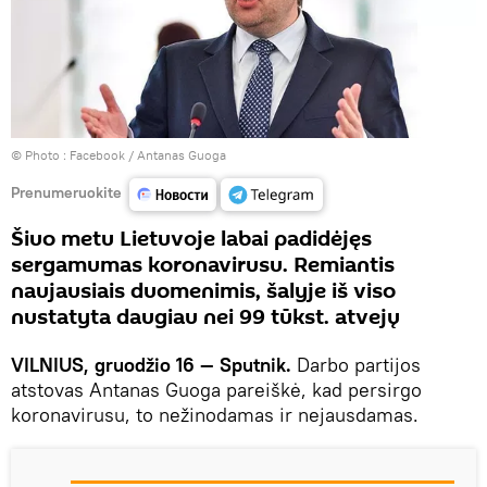
© Photo :
Facebook / Antanas Guoga
Prenumeruokite
Šiuo metu Lietuvoje labai padidėjęs
sergamumas koronavirusu. Remiantis
naujausiais duomenimis, šalyje iš viso
nustatyta daugiau nei 99 tūkst. atvejų
VILNIUS, gruodžio 16 — Sputnik.
Darbo partijos
atstovas Antanas Guoga pareiškė, kad persirgo
koronavirusu, to nežinodamas ir nejausdamas.