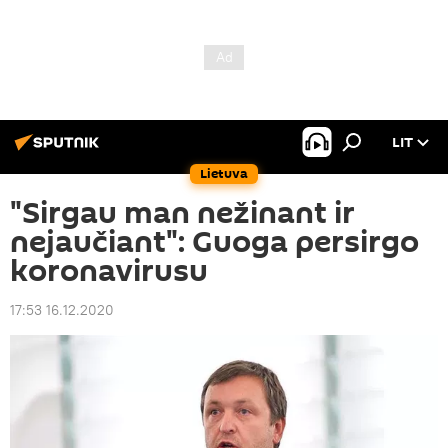
LIT
Lietuva
"Sirgau man nežinant ir
nejaučiant": Guoga persirgo
koronavirusu
17:53 16.12.2020