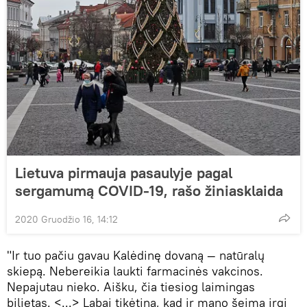
Lietuva pirmauja pasaulyje pagal
sergamumą COVID-19, rašo žiniasklaida
2020 Gruodžio 16, 14:12
"Ir tuo pačiu gavau Kalėdinę dovaną — natūralų
skiepą. Nebereikia laukti farmacinės vakcinos.
Nepajutau nieko. Aišku, čia tiesiog laimingas
bilietas. <...> Labai tikėtina, kad ir mano šeima irgi