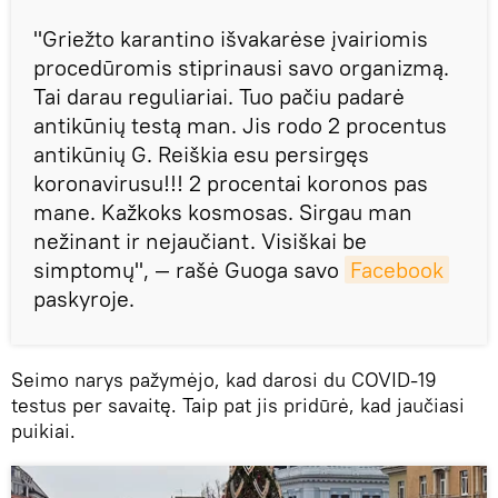
"Griežto karantino išvakarėse įvairiomis
procedūromis stiprinausi savo organizmą.
Tai darau reguliariai. Tuo pačiu padarė
antikūnių testą man. Jis rodo 2 procentus
antikūnių G. Reiškia esu persirgęs
koronavirusu!!! 2 procentai koronos pas
mane. Kažkoks kosmosas. Sirgau man
nežinant ir nejaučiant. Visiškai be
simptomų", — rašė Guoga savo
Facebook
paskyroje.
Seimo narys pažymėjo, kad darosi du COVID-19
testus per savaitę. Taip pat jis pridūrė, kad jaučiasi
puikiai.