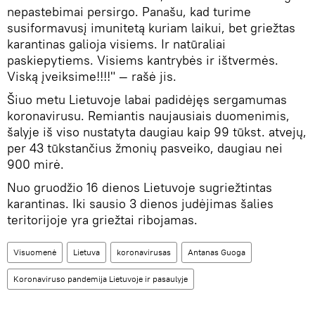
nepastebimai persirgo. Panašu, kad turime
susiformavusį imunitetą kuriam laikui, bet griežtas
karantinas galioja visiems. Ir natūraliai
paskiepytiems. Visiems kantrybės ir ištvermės.
Viską įveiksime!!!!" — rašė jis.
Šiuo metu Lietuvoje labai padidėjęs sergamumas
koronavirusu. Remiantis naujausiais duomenimis,
šalyje iš viso nustatyta daugiau kaip 99 tūkst. atvejų,
per 43 tūkstančius žmonių pasveiko, daugiau nei
900 mirė.
Nuo gruodžio 16 dienos Lietuvoje sugriežtintas
karantinas. Iki sausio 3 dienos judėjimas šalies
teritorijoje yra griežtai ribojamas.
Visuomenė
Lietuva
koronavirusas
Antanas Guoga
Koronaviruso pandemija Lietuvoje ir pasaulyje