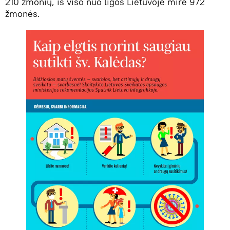
210 žmonių, iš viso nuo ligos Lietuvoje mirė 972
žmonės.