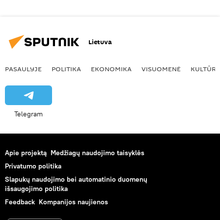
Lietuva
PASAULYJE
POLITIKA
EKONOMIKA
VISUOMENĖ
KULTŪR
Telegram
Apie projektą
Medžiagų naudojimo taisyklės
Privatumo politika
Slapukų naudojimo bei automatinio duomenų
išsaugojimo politika
Feedback
Kompanijos naujienos