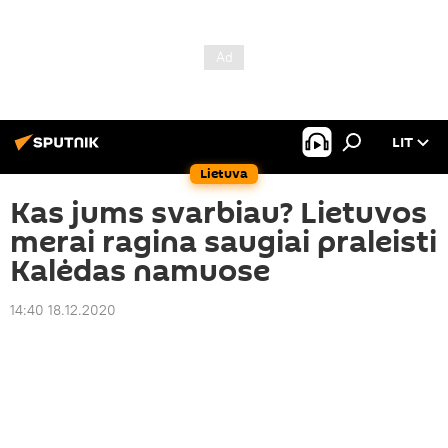
LIT
Lietuva
Kas jums svarbiau? Lietuvos
merai ragina saugiai praleisti
Kalėdas namuose
14:40 18.12.2020