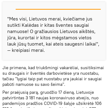
"Mes visi, Lietuvos merai, kviečiame jus
sutikti Kalėdas ir kitas šventes saugiai
namuose! O gražiausios Lietuvos aikštės,
jūra, kurortai ir kitos mėgstamos vietos
lauk jūsų tuomet, kai ateis saugesni laikai",
— kreipiasi merai.
Jie primena, kad triukšmingi vakarėliai, susitiksimai
su draugais ir šventės darbovietėse yra nuostabu,
tačiau "lygiai taip pat nuostabu yra jaukiai ir saugiai
pabūti namuose su savo šeima".
Per praėjusią parą, gruodžio 17 dieną, Lietuvoje
patvirtintas 3 181 naujas koronaviruso atvejis, nuo
pandemijos pradžios COVID-19 šalyje užsikrėtė 106