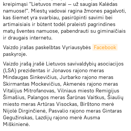
kreipimąsi "Lietuvos merai — už saugias Kalėdas
namuose!". Miestų vadovai ragina žmones pagalvoti,
kas šiemet yra svarbiau, pasirūpinti savimi bei
artimaisiais ir būtent todėl praleisti pagrindines
matų šventes namuose, pabendrauti su giminaičiais
ir draugais internetu.
Vaizdo įrašas paskelbtas Vyriausybės
Facebook
paskyroje.
Vaizdo įrašą įrašė Lietuvos savivaldybių asociacijos
(LSA) prezidentas ir Jonavos rajono meras
Mindaugas Sinkevičius, Jurbarko rajono meras
Skirmantas Mockevičius, Akmenės rajono meras
Vitalijus Mitrofanovas, Vilniaus miesto Remigijus
Šimašius, Palangos meras Šarūnas Vaitkus, Šiaulių
miesto meras Artūras Visockas, Birštono merė
Nijolė Dirginčienė, Pasvalio rajono meras Gintaras
Gegužinskas, Lazdijų rajono merė Ausma
Miškinienė.