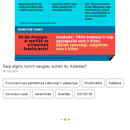
Kaip elgtis norint saugiau sutikti šv. Kalėdas?
© Sputnik
Koronaviruso pandemija Lietuvoje ir pasaulyje
Multimedia
Kalėdos
koronavirusas
karantinas
šventės
COVID-19