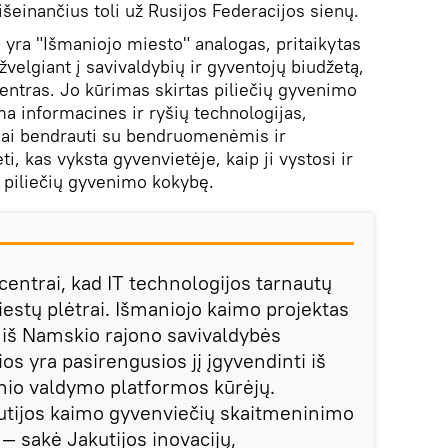
išeinančius toli už Rusijos Federacijos sienų.
 yra "Išmaniojo miesto" analogas, pritaikytas
elgiant į savivaldybių ir gyventojų biudžetą,
centras. Jo kūrimas skirtas piliečių gyvenimo
ma informacines ir ryšių technologijas,
giai bendrauti su bendruomenėmis ir
ti, kas vyksta gyvenvietėje, kaip ji vystosi ir
i piliečių gyvenimo kokybę.
 centrai, kad IT technologijos tarnautų
estų plėtrai. Išmaniojo kaimo projektas
 iš Namskio rajono savivaldybės
rios yra pasirengusios jį įgyvendinti iš
inio valdymo platformos kūrėjų.
akutijos kaimo gyvenviečių skaitmeninimo
— sakė Jakutijos inovacijų,