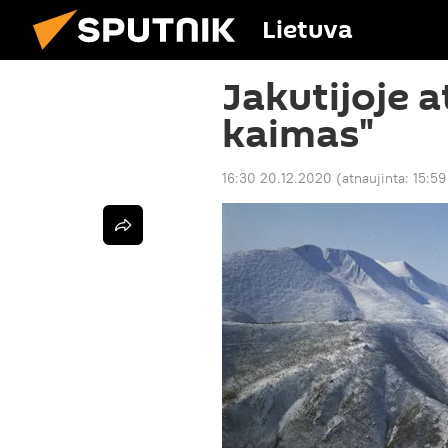
Lietuva
Jakutijoje a
kaimas"
16:30 20.12.2020
(atnaujinta:
15:59