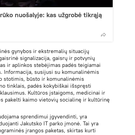
rūko nuošalyje: kas užgrobė tikrąją
linės gynybos ir ekstremalių situacijų
isrinė signalizacija, gaisrų ir potvynių
as ir aplinkos stebėjimas padės teigiamai
. Informacija, susijusi su komunalinėmis
o stotimis, būsto ir komunalinėmis
o tinklais, padės kokybiškai išspręsti
 klausimus. Kultūros įstaigoms, medicinai ir
s pakelti kaimo vietovių socialinę ir kultūrinę
udojama sprendimui įgyvendinti, yra
duojanti Jakutsko IT parko įmonė. Tai yra
ograminės įrangos paketas, skirtas kurti