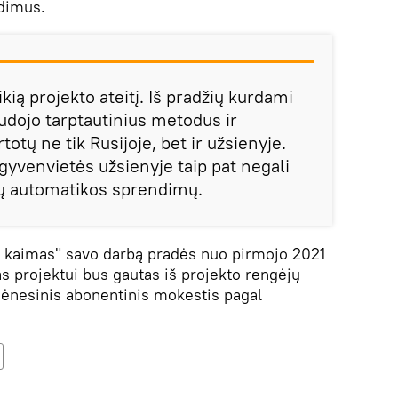
dimus.
kią projekto ateitį. Iš pradžių kurdami
udojo tarptautinius metodus ir
totų ne tik Rusijoje, bet ir užsienyje.
gyvenvietės užsienyje taip pat negali
gių automatikos sprendimų.
 kaimas" savo darbą pradės nuo pirmojo 2021
s projektui bus gautas iš projekto rengėjų
 mėnesinis abonentinis mokestis pagal