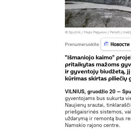
© Sputnik / Марк Редькин
/
Pereiti į med
Prenumeruokite
"Išmaniojo kaimo" proje
pritaikytas mažoms gyve
ir gyventojų biudžetą, j
kūrimas skirtas piliečių
VILNIUS, gruodžio 20 — Spu
gyventojams bus sukurta vi
Naujienų srautai, tinklarašč
priešgaisrinės sistemos, vai
uždarymą ir remontą bus re
Namskio rajono centre.