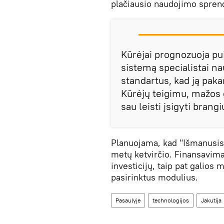
plačiausio naudojimo spren
Kūrėjai prognozuoja pui
sistemą specialistai na
standartus, kad ją pakar
Kūrėjų teigimu, mažos 
sau leisti įsigyti bran
Planuojama, kad "Išmanusis
metų ketvirčio. Finansavima
investicijų, taip pat galios
pasirinktus modulius.
Pasaulyje
technologijos
Jakutija