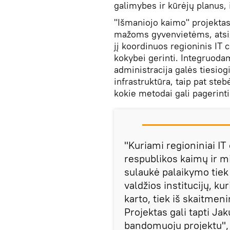
galimybes ir kūrėjų planus, 
"Išmaniojo kaimo" projektas
mažoms gyvenvietėms, atsižv
jį koordinuos regioninis IT 
kokybei gerinti. Integruoda
administracija galės tiesio
infrastruktūra, taip pat stebė
kokie metodai gali pagerint
"Kuriami regioniniai IT
respublikos kaimų ir mi
sulaukė palaikymo tiek
valdžios institucijų, ku
karto, tiek iš skaitmen
Projektas gali tapti J
bandomuoju projektu", 