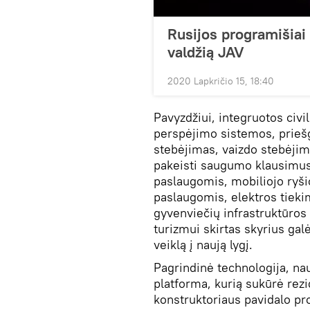
Rusijos programišiai 
valdžią JAV
2020 Lapkričio 15, 18:40
Pavyzdžiui, integruotos civi
perspėjimo sistemos, priešga
stebėjimas, vaizdo stebėjim
pakeisti saugumo klausimus
paslaugomis, mobiliojo ryši
paslaugomis, elektros tiekim
gyvenviečių infrastruktūros
turizmui skirtas skyrius galė
veiklą į naują lygį.
Pagrindinė technologija, na
platforma, kurią sukūrė rezi
konstruktoriaus pavidalo pr