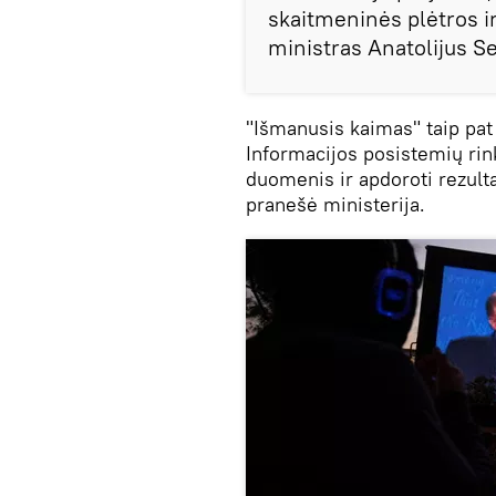
skaitmeninės plėtros i
ministras Anatolijus 
"Išmanusis kaimas" taip pat
Informacijos posistemių rinki
duomenis ir apdoroti rezulta
pranešė ministerija.