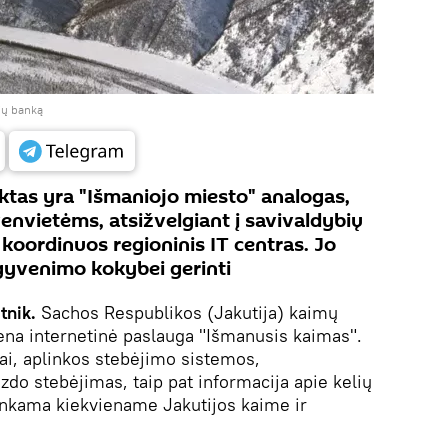
ijų banką
ktas yra "Išmaniojo miesto" analogas,
nvietėms, atsižvelgiant į savivaldybių
į koordinuos regioninis IT centras. Jo
 gyvenimo kokybei gerinti
tnik.
Sachos Respublikos (Jakutija) kaimų
ena internetinė paslauga "Išmanusis kaimas".
iai, aplinkos stebėjimo sistemos,
zdo stebėjimas, taip pat informacija apie kelių
nkama kiekviename Jakutijos kaime ir