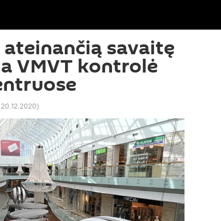
r ateinančią savaitę
ta VMVT kontrolė
entruose
 20.12.2020
)