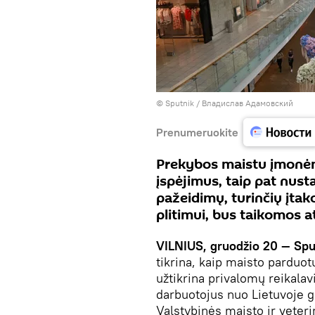
© Sputnik / Владислав Адамовский
Prenumeruokite
Prekybos maistu įmonėm
įspėjimus, taip pat nust
pažeidimų, turinčių įtak
plitimui, bus taikomos 
VILNIUS, gruodžio 20 — Spu
tikrina, kaip maisto parduot
užtikrina privalomų reikala
darbuotojus nuo Lietuvoje g
Valstybinės maisto ir veter