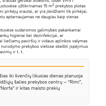
, srautas gerokai didesnis, todėl VMVT
2
rduotuvėse užtikrinamas 15 m
prekybos plotas
i pirkėjų srautai, ar yra įleidžiami tik pirkėjai,
etu aptarnaujamas ne daugiau kaip vienas
duotuvėse sudaromos galimybės pakankamai
ankų higienai bei dezinfekcijai, ar
i liečiamų paviršių ir vidaus aplinkos valymas
a nurodymo prekybos vietose skelbti įspėjimus
vimų ir t. t.
ias iki švenčių likusias dienas planuoja
 didžiųjų šalies prekybos centrų — "Rimi",
 "Norfa" ir kitas maisto prekių