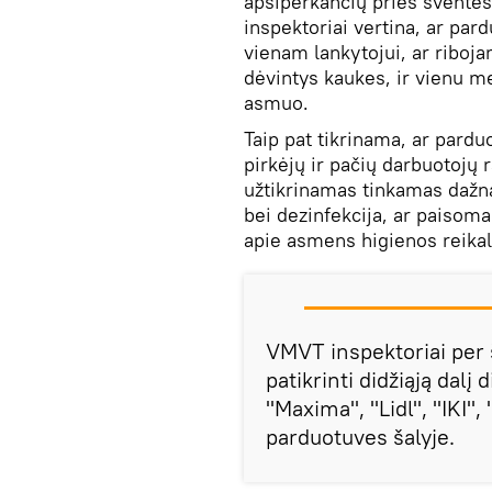
apsiperkančių prieš šventes
inspektoriai vertina, ar pa
vienam lankytojui, ar ribojam
dėvintys kaukes, ir vienu m
asmuo.
Taip pat tikrinama, ar par
pirkėjų ir pačių darbuotojų r
užtikrinamas tinkamas dažna
bei dezinfekcija, ar paisom
apie asmens higienos reikala
VMVT inspektoriai per š
patikrinti didžiąją dalį
"Maxima", "Lidl", "IKI",
parduotuves šalyje.