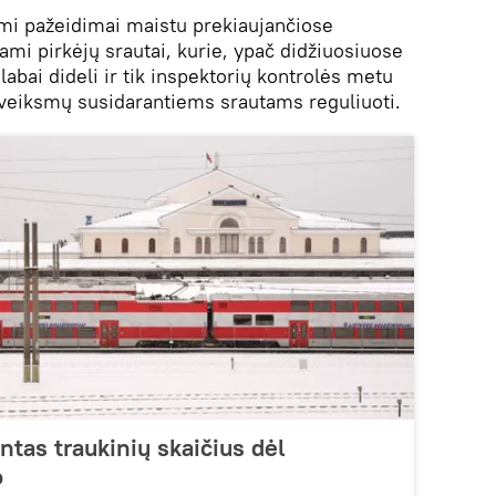
mi pažeidimai maistu prekiaujančiose
mi pirkėjų srautai, kurie, ypač didžiuosiuose
labai dideli ir tik inspektorių kontrolės metu
 veiksmų susidarantiems srautams reguliuoti.
ntas traukinių skaičius dėl
o