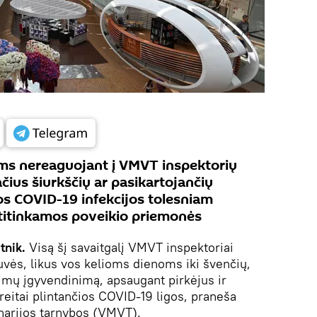
s nereaguojant į VMVT inspektorių
ačius šiurkščių ar pasikartojančių
os COVID-19 infekcijos tolesniam
atitinkamos poveikio priemonės
tnik.
Visą šį savaitgalį VMVT inspektoriai
uvės, likus vos kelioms dienoms iki švenčių,
vimų įgyvendinimą, apsaugant pirkėjus ir
reitai plintančios COVID-19 ligos, praneša
inarijos tarnybos (VMVT).