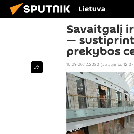
Lietuva
Savaitgalį i
— sustiprin
prekybos c
10:29 20.12.2020
(atnaujinta:
12:07