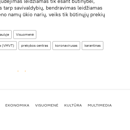
 judėjimas leidžiamas tik esant būtinybei,
 tarp savivaldybių, bendravimas leidžiamas
eno namų ūkio narių, veiks tik būtinųjų prekių
aulyje
Visuomenė
yba (VMVT)
prekybos centras
koronavirusas
karantinas
EKONOMIKA
VISUOMENĖ
KULTŪRA
MULTIMEDIA