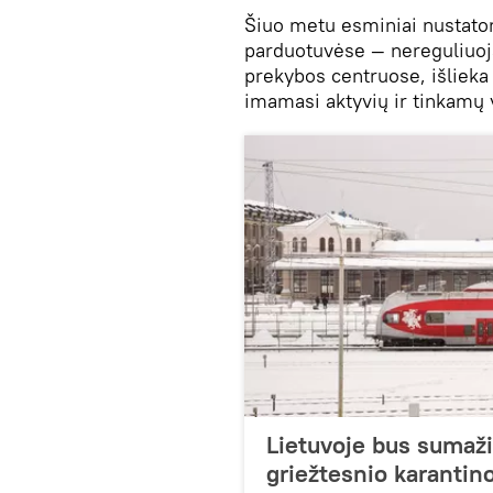
Šiuo metu esminiai nustato
parduotuvėse — nereguliuoja
prekybos centruose, išlieka 
imamasi aktyvių ir tinkamų
Lietuvoje bus sumaži
griežtesnio karantin