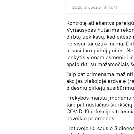
2020 Gruodžio 19, 19:41
Kontrolę atliekantys pareig
Vyriausybės nutarime rekom
dirbtų tiek kasų, kad eilėse
ne visur tai užtikrinama. Di
ir susidaro pirkėjų eilės. 
lankytis vienam asmeniui iš
apsipirkti su mažamečiais š
Taip pat primenama mažinti 
akcijas viešojoje erdvėje (ra
didesnių pirkėjų susibūrimų
Prekybos maistu įmonėms n
taip pat nustačius šiurkščių
COVID-19 infekcijos tolesni
poveikio priemonės.
Lietuvoje iki sausio 3 dieno