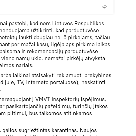
ūnai pastebi, kad nors Lietuvos Respublikos
enduojama užtikrinti, kad parduotuvėse
 netektų laukti daugiau nei 5 pirkėjams, tačiau
rbant per mažai kasų, ilgėja apsipirkimo laikas
Nepaisoma ir rekomendacijų parduotuvėse
 vieno namų ūkio, nemažai pirkėjų atvyksta
eimos nariais.
arba laikinai atsisakyti reklamuoti prekybines
dijuje, TV, interneto portaluose), neskatinti
.
ereaguojant į VMVT inspektorių įspėjimus,
 ar pasikartojančių pažeidimų, turinčių įtakos
am plitimui, bus taikomos atitinkamos
s galios sugriežtintas karantinas. Naujos