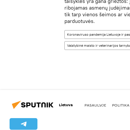
taisyklės yra gana griežtos:
ribojamas asmenų judėjimas
tik tarp vienos šeimos ar vi
parduotuvės.
Koronaviruso pandemija Lietuvoje ir pas
Valstybinė maisto ir veterinarijos tarn
Lietuva
PASAULYJE
POLITIKA