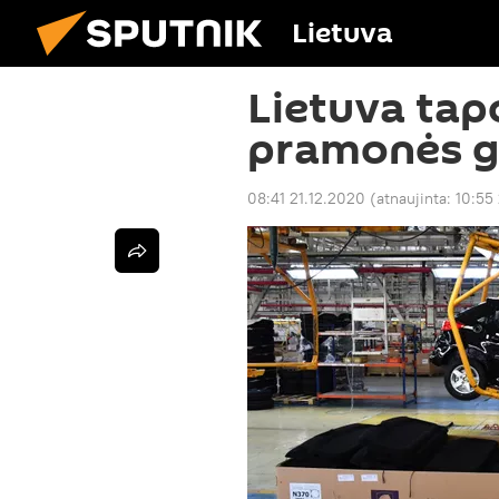
Lietuva
Lietuva tap
pramonės 
08:41 21.12.2020
(atnaujinta:
10:55