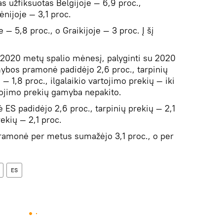
 užfiksuotas Belgijoje — 6,9 proc.,
ėnijoje — 3,1 proc.
 — 5,8 proc., o Graikijoje — 3 proc. Į šį
2020 metų spalio mėnesį, palyginti su 2020
bos pramonė padidėjo 2,6 proc., tarpinių
 — 1,8 proc., ilgalaikio vartojimo prekių — iki
rtojimo prekių gamyba nepakito.
ES padidėjo 2,6 proc., tarpinių prekių — 2,1
rekių — 2,1 proc.
ramonė per metus sumažėjo 3,1 proc., o per
ES