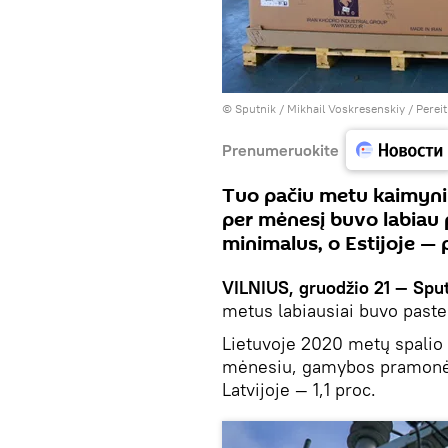
© Sputnik / Mikhail Voskresenskiy
/
Pereit
Prenumeruokite
Tuo pačiu metu kaimyni
per mėnesį buvo labiau 
minimalus, o Estijoje —
VILNIUS, gruodžio 21 — Spu
metus labiausiai buvo paste
Lietuvoje 2020 metų spalio 
mėnesiu, gamybos pramonė pa
Latvijoje — 1,1 proc.