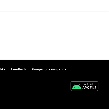
tika
Feedback
Kompanijos naujienos