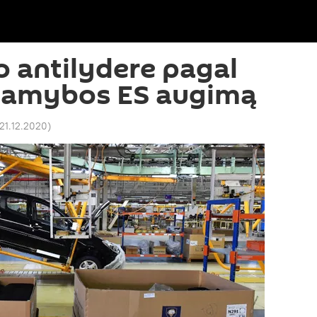
o antilydere pagal
gamybos ES augimą
 21.12.2020
)