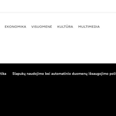
EKONOMIKA
VISUOMENĖ
KULTŪRA
MULTIMEDIA
tika
Slapukų naudojimo bei automatinio duomenų išsaugojimo poli