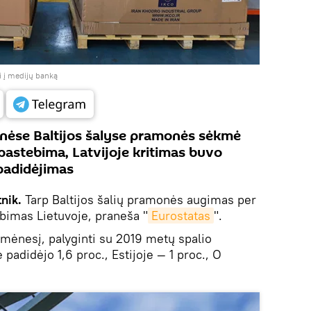
i į medijų banką
nėse Baltijos šalyse pramonės sėkmė
pastebima, Latvijoje kritimas buvo
 padidėjimas
tnik.
Tarp Baltijos šalių pramonės augimas per
bimas Lietuvoje, praneša "
Eurostatas
".
mėnesį, palyginti su 2019 metų spalio
didėjo 1,6 proc., Estijoje — 1 proc., O