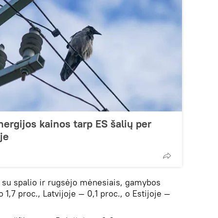
nergijos kainos tarp ES šalių per
je
i su spalio ir rugsėjo mėnesiais, gamybos
,7 proc., Latvijoje — 0,1 proc., o Estijoje —