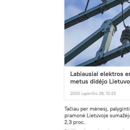
Labiausiai elektros e
metus didėjo Lietuvo
2020 Lapkričio 28, 10:23
Tačiau per mėnesį, palygint
pramonė Lietuvoje sumažėjo 1
2,3 proc.