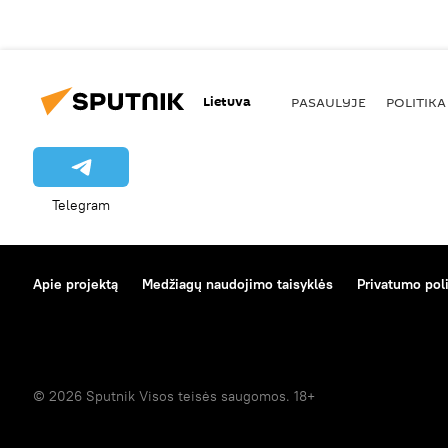
Lietuva
PASAULYJE
POLITIKA
Telegram
Apie projektą
Medžiagų naudojimo taisyklės
Privatumo poli
© 2026 Sputnik Visos teisės saugomos. 18+