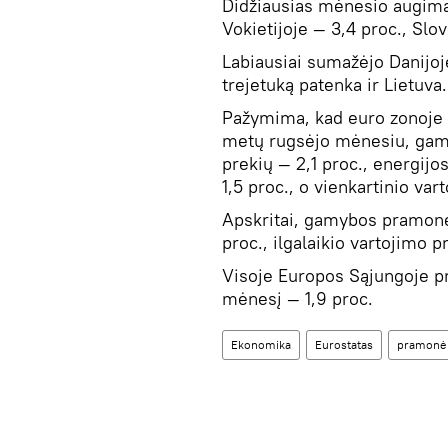
Didžiausias mėnesio augimas
Vokietijoje — 3,4 proc., Slov
Labiausiai sumažėjo Danijoje
trejetuką patenka ir Lietuva.
Pažymima, kad euro zonoje 
metų rugsėjo mėnesiu, gamy
prekių — 2,1 proc., energijos
1,5 proc., o vienkartinio va
Apskritai, gamybos pramonė 
proc., ilgalaikio vartojimo p
Visoje Europos Sąjungoje p
mėnesį — 1,9 proc.
Ekonomika
Eurostatas
pramonė