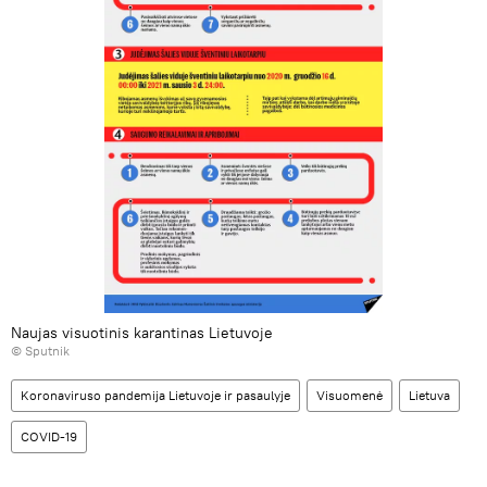
Naujas visuotinis karantinas Lietuvoje
© Sputnik
Koronaviruso pandemija Lietuvoje ir pasaulyje
Visuomenė
Lietuva
COVID-19