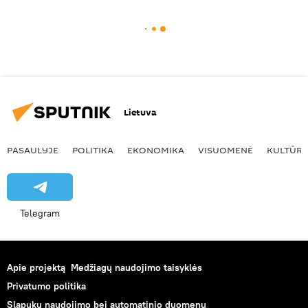
Lietuva
PASAULYJE
POLITIKA
EKONOMIKA
VISUOMENĖ
KULTŪR
Telegram
Apie projektą
Medžiagų naudojimo taisyklės
Privatumo politika
Slapukų naudojimo bei automatinio duomenų