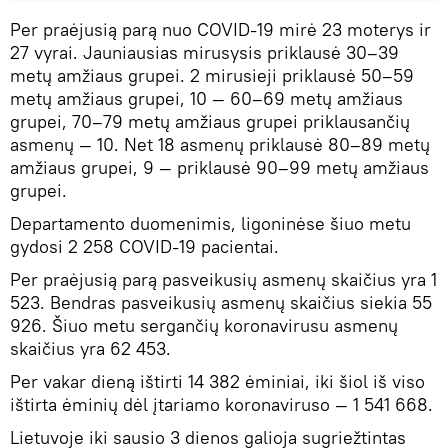
Per praėjusią parą nuo COVID-19 mirė 23 moterys ir
27 vyrai. Jauniausias mirusysis priklausė 30–39
metų amžiaus grupei. 2 mirusieji priklausė 50–59
metų amžiaus grupei, 10 — 60–69 metų amžiaus
grupei, 70–79 metų amžiaus grupei priklausančių
asmenų — 10. Net 18 asmenų priklausė 80–89 metų
amžiaus grupei, 9 — priklausė 90–99 metų amžiaus
grupei.
Departamento duomenimis, ligoninėse šiuo metu
gydosi 2 258 COVID-19 pacientai.
Per praėjusią parą pasveikusių asmenų skaičius yra 1
523. Bendras pasveikusių asmenų skaičius siekia 55
926. Šiuo metu sergančių koronavirusu asmenų
skaičius yra 62 453.
Per vakar dieną ištirti 14 382 ėminiai, iki šiol iš viso
ištirta ėminių dėl įtariamo koronaviruso — 1 541 668.
Lietuvoje iki sausio 3 dienos galioja sugriežtintas