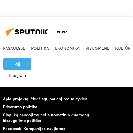
Lietuva
PASAULYJE
POLITIKA
EKONOMIKA
VISUOMENĖ
KULTŪR
Telegram
Apie projektą
Medžiagų naudojimo taisyklės
Privatumo politika
Slapukų naudojimo bei automatinio duomenų
išsaugojimo politika
Feedback
Kompanijos naujienos