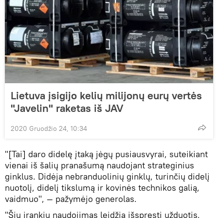
Lietuva įsigijo kelių milijonų eurų vertės
"Javelin" raketas iš JAV
2020 Gruodžio 24, 10:34
"[Tai] daro didelę įtaką jėgų pusiausvyrai, suteikiant
vienai iš šalių pranašumą naudojant strateginius
ginklus. Didėja nebranduolinių ginklų, turinčių didelį
nuotolį, didelį tikslumą ir kovinės technikos galią,
vaidmuo", — pažymėjo generolas.
"Šių įrankių naudojimas leidžia išspręsti užduotis,