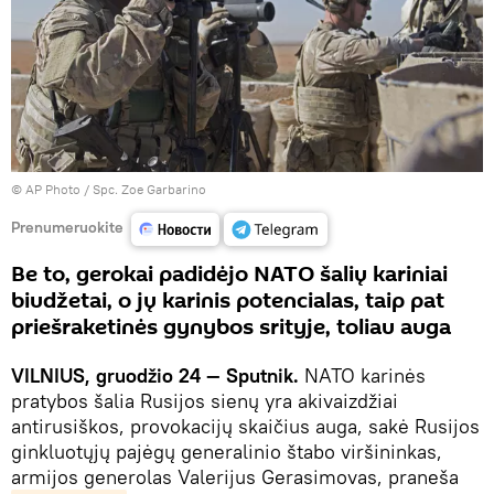
© AP Photo / Spc. Zoe Garbarino
Prenumeruokite
Be to, gerokai padidėjo NATO šalių kariniai
biudžetai, o jų karinis potencialas, taip pat
priešraketinės gynybos srityje, toliau auga
VILNIUS, gruodžio 24 — Sputnik.
NATO karinės
pratybos šalia Rusijos sienų yra akivaizdžiai
antirusiškos, provokacijų skaičius auga, sakė Rusijos
ginkluotųjų pajėgų generalinio štabo viršininkas,
armijos generolas Valerijus Gerasimovas, praneša