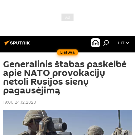
LIT
Lietuva
Generalinis štabas paskelbė
apie NATO provokacijų
netoli Rusijos sienų
pagausėjimą
19:00 24.12.2020