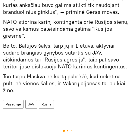
kurias anksčiau buvo galima atlikti tik naudojant
branduolinius ginklus", — priminė Gerasimovas.
NATO stiprina karinį kontingentą prie Rusijos sienų,
savo veiksmus pateisindama galima "Rusijos
grėsme".
Be to, Baltijos šalys, tarp jų ir Lietuva, aktyviai
sudaro brangias gynybos sutartis su JAV,
aiškindamos tai "Rusijos agresija", taip pat savo
teritorijose dislokuoja NATO karinius kontingentus.
Tuo tarpu Maskva ne kartą pabrėžė, kad neketina
pulti nė vienos šalies, ir Vakarų aljansas tai puikiai
žino.
Pasaulyje
JAV
Rusija