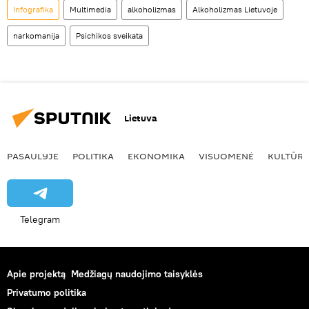
Infografika
Multimedia
alkoholizmas
Alkoholizmas Lietuvoje
narkomanija
Psichikos sveikata
Lietuva
PASAULYJE
POLITIKA
EKONOMIKA
VISUOMENĖ
KULTŪR
Telegram
Apie projektą
Medžiagų naudojimo taisyklės
Privatumo politika