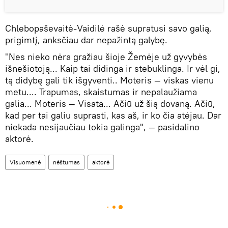
Chlebopaševaitė-Vaidilė rašė supratusi savo galią,
prigimtį, anksčiau dar nepažintą galybę.
"Nes nieko nėra gražiau šioje Žemėje už gyvybės
išnešiotoją... Kaip tai didinga ir stebuklinga. Ir vėl gi,
tą didybę gali tik išgyventi.. Moteris — viskas vienu
metu.... Trapumas, skaistumas ir nepalaužiama
galia... Moteris — Visata... Ačiū už šią dovaną. Ačiū,
kad per tai galiu suprasti, kas aš, ir ko čia atėjau. Dar
niekada nesijaučiau tokia galinga", — pasidalino
aktorė.
Visuomenė
nėštumas
aktorė