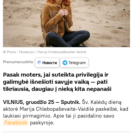
© Photo :
Facebook / Marija Chlebopaševaitė-Vaidilė
Prenumeruokite
Pasak moters, jai suteikta privilegija ir
galimybė išnešioti savyje vaiką — pati
tikriausia, daugiau į nieką kita nepanaši
VILNIUS, gruodžio 25 — Sputnik.
Šv. Kalėdų dieną
aktorė Marija Chlebopaševaitė-Vaidilė paskelbė, kad
laukiasi pirmagimio. Apie tai ji pasidalino savo
Facebook
paskyroje.