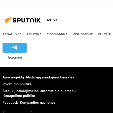
Lietuva
PASAULYJE
POLITIKA
EKONOMIKA
VISUOMENĖ
KULTŪR
Telegram
Apie projektą
Medžiagų naudojimo taisyklės
Privatumo politika
Slapukų naudojimo bei automatinio duomenų
išsaugojimo politika
Feedback
Kompanijos naujienos