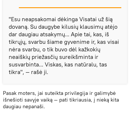
"Esu neapsakomai dėkinga Visatai už šią
dovaną. Su daugybe kilusių klausimų atėjo
dar daugiau atsakymų... Apie tai, kas, iš
tikrųjų, svarbu šiame gyvenime ir, kas visai
nėra svarbu, o tik buvo dėl kažkokių
neaiškių priežasčių sureikšminta ir
susvarbinta... Viskas, kas natūralu, tas
tikra", — rašė ji.
Pasak moters, jai suteikta privilegija ir galimybė
išnešioti savyje vaiką — pati tikriausia, į nieką kita
daugiau nepanaši.