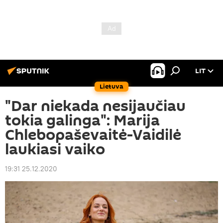
LIT
Lietuva
"Dar niekada nesijaučiau
tokia galinga": Marija
Chlebopaševaitė-Vaidilė
laukiasi vaiko
19:31 25.12.2020