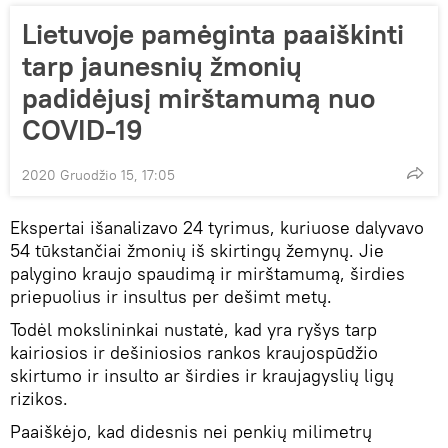
Lietuvoje pamėginta paaiškinti
tarp jaunesnių žmonių
padidėjusį mirštamumą nuo
COVID-19
2020 Gruodžio 15, 17:05
Ekspertai išanalizavo 24 tyrimus, kuriuose dalyvavo
54 tūkstančiai žmonių iš skirtingų žemynų. Jie
palygino kraujo spaudimą ir mirštamumą, širdies
priepuolius ir insultus per dešimt metų.
Todėl mokslininkai nustatė, kad yra ryšys tarp
kairiosios ir dešiniosios rankos kraujospūdžio
skirtumo ir insulto ar širdies ir kraujagyslių ligų
rizikos.
Paaiškėjo, kad didesnis nei penkių milimetrų