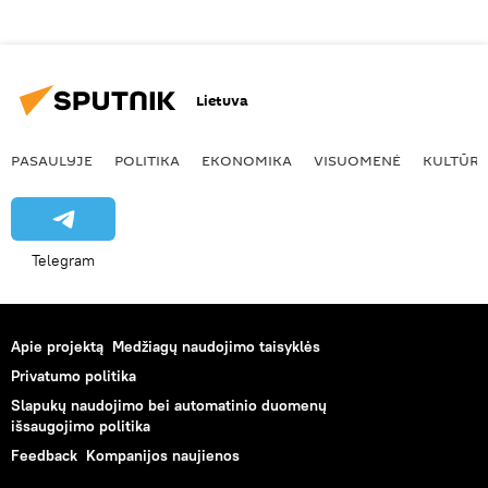
Lietuva
PASAULYJE
POLITIKA
EKONOMIKA
VISUOMENĖ
KULTŪR
Telegram
Apie projektą
Medžiagų naudojimo taisyklės
Privatumo politika
Slapukų naudojimo bei automatinio duomenų
išsaugojimo politika
Feedback
Kompanijos naujienos