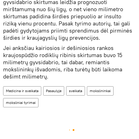
gyvsidabrio skirtumas leidžia prognozuoti
mirštamumą nuo šių ligų, o net vieno milimetro
skirtumas padidina širdies priepuolio ar insulto
riziką vienu procentu. Pasak tyrimo autorių, tai gali
padėti gydytojams priimti sprendimus dėl pirminės
širdies ir kraujagyslių ligų prevencijos.
Jei anksčiau kairiosios ir dešiniosios rankos
kraujospūdžio rodiklių ribinis skirtumas buvo 15
milimetrų gyvsidabrio, tai dabar, remiantis
mokslininkų išvadomis, riba turėtų būti laikoma
dešimt milimetrų.
Medicina ir sveikata
Pasaulyje
sveikata
mokslininkai
moksliniai tyrimai