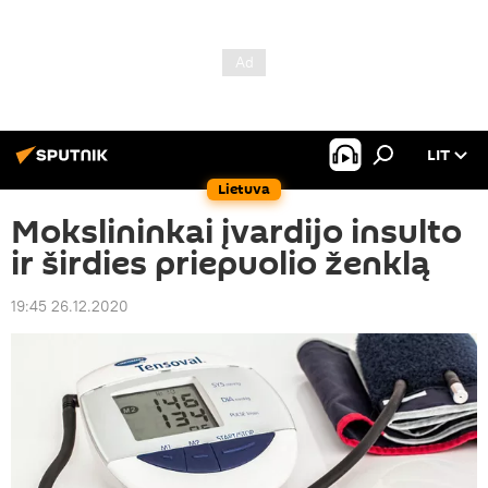
LIT
Lietuva
Mokslininkai įvardijo insulto
ir širdies priepuolio ženklą
19:45 26.12.2020