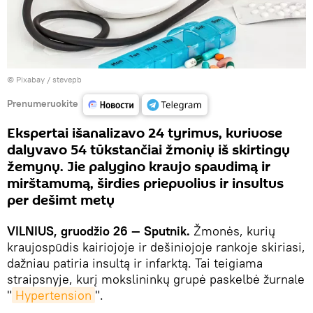
©
Рixabay / stevepb
Prenumeruokite
Ekspertai išanalizavo 24 tyrimus, kuriuose
dalyvavo 54 tūkstančiai žmonių iš skirtingų
žemynų. Jie palygino kraujo spaudimą ir
mirštamumą, širdies priepuolius ir insultus
per dešimt metų
VILNIUS, gruodžio 26 — Sputnik.
Žmonės, kurių
kraujospūdis kairiojoje ir dešiniojoje rankoje skiriasi,
dažniau patiria insultą ir infarktą. Tai teigiama
straipsnyje, kurį mokslininkų grupė paskelbė žurnale
"
Hypertension
".