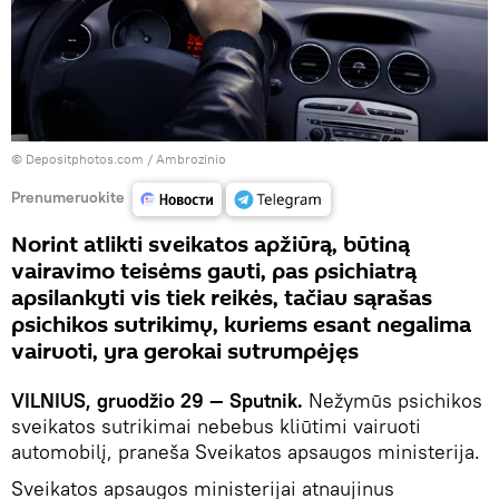
© Depositphotos.com /
Ambrozinio
Prenumeruokite
Norint atlikti sveikatos apžiūrą, būtiną
vairavimo teisėms gauti, pas psichiatrą
apsilankyti vis tiek reikės, tačiau sąrašas
psichikos sutrikimų, kuriems esant negalima
vairuoti, yra gerokai sutrumpėjęs
VILNIUS, gruodžio 29 — Sputnik.
Nežymūs psichikos
sveikatos sutrikimai nebebus kliūtimi vairuoti
automobilį, praneša Sveikatos apsaugos ministerija.
Sveikatos apsaugos ministerijai atnaujinus