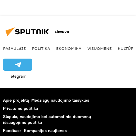
Lietuva
PASAULYJE
POLITIKA
EKONOMIKA
VISUOMENĖ
KULTŪR
Telegram
Apie projektą
Medžiagų naudojimo taisyklės
Privatumo politika
Slapukų naudojimo bei automatinio duomenų
išsaugojimo politika
Feedback
Kompanijos naujienos