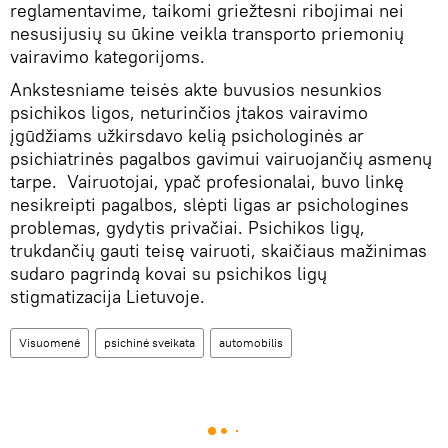
reglamentavime, taikomi griežtesni ribojimai nei
nesusijusių su ūkine veikla transporto priemonių
vairavimo kategorijoms.
Ankstesniame teisės akte buvusios nesunkios
psichikos ligos, neturinčios įtakos vairavimo
įgūdžiams užkirsdavo kelią psichologinės ar
psichiatrinės pagalbos gavimui vairuojančių asmenų
tarpe. Vairuotojai, ypač profesionalai, buvo linkę
nesikreipti pagalbos, slėpti ligas ar psichologines
problemas, gydytis privačiai. Psichikos ligų,
trukdančių gauti teisę vairuoti, skaičiaus mažinimas
sudaro pagrindą kovai su psichikos ligų
stigmatizacija Lietuvoje.
Visuomenė
psichinė sveikata
automobilis