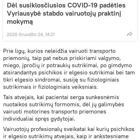
Dėl susiklosčiusios COVID-19 padėties
Vyriausybė stabdo vairuotojų praktinį
mokymą
2020 Gruodžio 24, 14:21
Prie ligų, kurios neleidžia vairuoti transporto
priemonių, taip pat nebus priskiriami valgymo,
miego, įpročių ir potraukių sutrikimai, po gimdymo
atsirandantys psichikos ir elgesio sutrikimai bei tam
tikri elgesio sindromai, susiję su fiziologiniais
sutrikimais ir fiziologiniais veiksniais.
Tais atvejais, kai pacientai serga sunkesnėmis
nuotaikos sutrikimų formomis, dėl jų galimybės
vairuoti motorines transporto priemones
individualiai spręs gydytojai.
Vairuotojų profesionalų sveikatai kai kurių psichikos
ir elgesio sutrikimų atvejais, kaip ir ankstesniame