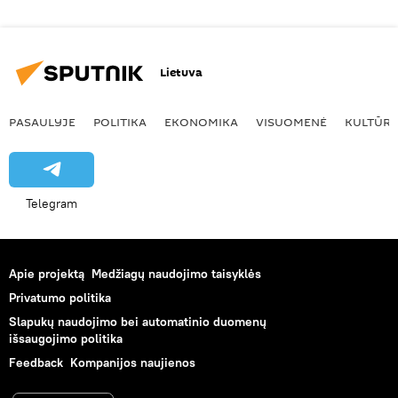
Lietuva
PASAULYJE
POLITIKA
EKONOMIKA
VISUOMENĖ
KULTŪR
Telegram
Apie projektą
Medžiagų naudojimo taisyklės
Privatumo politika
Slapukų naudojimo bei automatinio duomenų
išsaugojimo politika
Feedback
Kompanijos naujienos