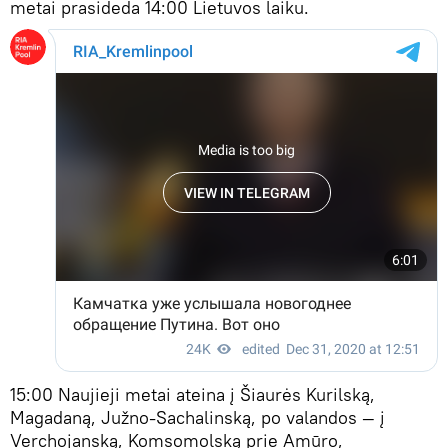
metai prasideda 14:00 Lietuvos laiku.
15:00 Naujieji metai ateina į Šiaurės Kurilską,
Magadaną, Južno-Sachalinską, po valandos — į
Verchojanską, Komsomolską prie Amūro,