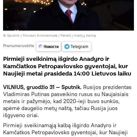
© Sputnik / Михаил Климентьев
/
Pereiti į medijų banką
Prenumeruokite
Pirmieji sveikinimą išgirdo Anadyro ir
Kamčiatkos Petropavlovsko gyventojai, kur
Naujieji metai prasideda 14:00 Lietuvos laiku
VILNIUS, gruodžio 31 — Sputnik.
Rusijos prezidentas
Vladimiras Putinas pasveikino rusus su Naujaisiais
metais ir pažymėjo, kad 2020-ieji buvo sunkūs,
apėmė daugelio metų naštą, tačiau Rusija juos
išgyveno oriai.
Pirmieji sveikinamąją kalbą išgirdo Anadyro ir
Kamčatkos Petropavlovsko gyventojai, kur Naujieji