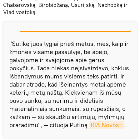
Chabarovską, Birobidžaną, Usurijską, Nachodką ir
Vladivostoką.
"Sutikę juos lygiai prieš metus, mes, kaip ir
žmonės visame pasaulyje, be abejo,
galvojome ir svajojome apie gerus
pokyčius. Tada niekas neįsivaizdavo, kokius
išbandymus mums visiems teks patirti. Ir
dabar atrodo, kad išeinantys metai apėmė
kelerių metų naštą. Kiekvienam iš mūsų
buvo sunku, su nerimu ir dideliais
materialiniais sunkumais, su rūpesčiais, o
kažkam — su skaudžiu artimųjų, mylimųjų
praradimu", — cituoja Putiną
RIA Novosti
.