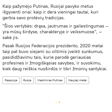
Kaip pažymėjo Putinas, Rusijai pavyko metus
išgyventi oriai: kaip ir dera vieningai tautai, kuri
gerbia savo protėvių tradicijas.
"Šios vertybės: drąsa, jautrumas ir gailestingumas —
yra mūsų širdyse, charakteryje ir veiksmuose", —
sakė jis.
Pasak Rusijos Federacijos prezidento, 2020 metai
taip pat buvo siejami su viltimis įveikti sunkumus,
pasididžiavimu tais, kurie parodė geriausias
profesines ir žmogiškąsias savybes, ir suvokimu,
kiek daug reiškia nuoširdūs ir tikri žmonių santykiai.
Pasaulyje
Rusija
Vladimiras Putinas
Naujieji metai