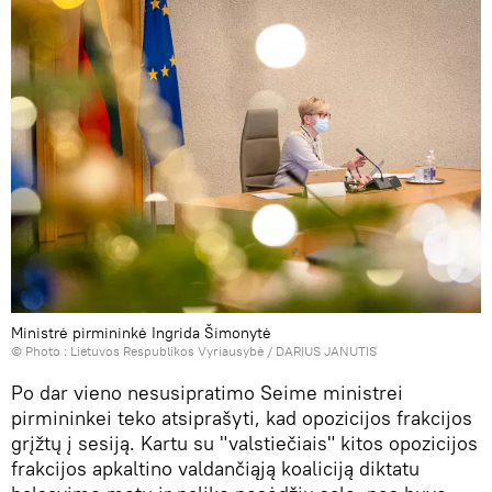
Ministrė pirmininkė Ingrida Šimonytė
© Photo :
Lietuvos Respublikos Vyriausybė / DARIUS JANUTIS
Po dar vieno nesusipratimo Seime ministrei
pirmininkei teko atsiprašyti, kad opozicijos frakcijos
grįžtų į sesiją. Kartu su "valstiečiais" kitos opozicijos
frakcijos apkaltino valdančiąją koaliciją diktatu