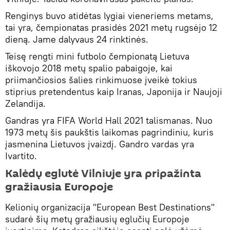
Renginys buvo atidėtas lygiai vieneriems metams,
tai yra, čempionatas prasidės 2021 metų rugsėjo 12
dieną. Jame dalyvaus 24 rinktinės.
Teisę rengti mini futbolo čempionatą Lietuva
iškovojo 2018 metų spalio pabaigoje, kai
priimančiosios šalies rinkimuose įveikė tokius
stiprius pretendentus kaip Iranas, Japonija ir Naujoji
Zelandija.
Gandras yra FIFA World Hall 2021 talismanas. Nuo
1973 metų šis paukštis laikomas pagrindiniu, kuris
įasmenina Lietuvos įvaizdį. Gandro vardas yra
Ivartito.
Kalėdų eglutė Vilniuje yra pripažinta
gražiausia Europoje
Kelionių organizacija "European Best Destinations"
sudarė šių metų gražiausių eglučių Europoje