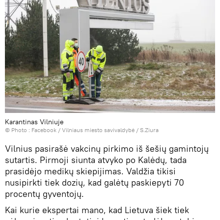
Karantinas Vilniuje
© Photo :
Facebook / Vilniaus miesto savivaldybė / S.Ziura
Vilnius pasirašė vakcinų pirkimo iš šešių gamintojų
sutartis. Pirmoji siunta atvyko po Kalėdų, tada
prasidėjo medikų skiepijimas. Valdžia tikisi
nusipirkti tiek dozių, kad galėtų paskiepyti 70
procentų gyventojų.
Kai kurie ekspertai mano, kad Lietuva šiek tiek