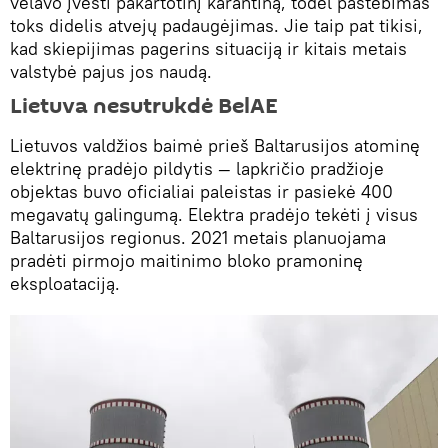
vėlavo įvesti pakartotinį karantiną, todėl pastebimas
toks didelis atvejų padaugėjimas. Jie taip pat tikisi,
kad skiepijimas pagerins situaciją ir kitais metais
valstybė pajus jos naudą.
Lietuva nesutrukdė BelAE
Lietuvos valdžios baimė prieš Baltarusijos atominę
elektrinę pradėjo pildytis — lapkričio pradžioje
objektas buvo oficialiai paleistas ir pasiekė 400
megavatų galingumą. Elektra pradėjo tekėti į visus
Baltarusijos regionus. 2021 metais planuojama
pradėti pirmojo maitinimo bloko pramoninę
eksploataciją.