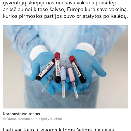
gyventojų skiepijimas nuosava vakcina prasidėjo
anksčiau nei kitose šalyse, Europa kūrė savo vakciną,
kurios pirmosios partijos buvo pristatytos po Kalėdų.
Koronaviruso testas
© Depositphotos.com / IgorVetushko
Lietuvai, kaip ir visoms kitoms šalims, naujasis