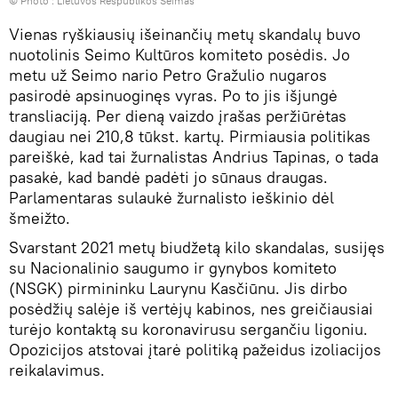
© Photo :
Lietuvos Respublikos Seimas
Vienas ryškiausių išeinančių metų skandalų buvo
nuotolinis Seimo Kultūros komiteto posėdis. Jo
metu už Seimo nario Petro Gražulio nugaros
pasirodė apsinuoginęs vyras. Po to jis išjungė
transliaciją. Per dieną vaizdo įrašas peržiūrėtas
daugiau nei 210,8 tūkst. kartų. Pirmiausia politikas
pareiškė, kad tai žurnalistas Andrius Tapinas, o tada
pasakė, kad bandė padėti jo sūnaus draugas.
Parlamentaras sulaukė žurnalisto ieškinio dėl
šmeižto.
Svarstant 2021 metų biudžetą kilo skandalas, susijęs
su Nacionalinio saugumo ir gynybos komiteto
(NSGK) pirmininku Laurynu Kasčiūnu. Jis dirbo
posėdžių salėje iš vertėjų kabinos, nes greičiausiai
turėjo kontaktą su koronavirusu sergančiu ligoniu.
Opozicijos atstovai įtarė politiką pažeidus izoliacijos
reikalavimus.