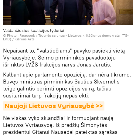
Valdančiosios koalicijos lyderiai
© Photo :
Facebook / Tėvynės sąjunga - Lietuvos krikščionys demokratai (TS-
LKD) / Kilimas Arts
Nepaisant to, "valstiečiams" pavyko pasiekti vietą
Vyriausybėje. Seimo pirmininkės pavaduotoju
išrinktas LVŽS frakcijos narys Jonas Jarutis.
Kalbant apie parlamento opoziciją, dar nėra tikrumo.
Buvęs ministras pirmininkas Saulius Skvernelis
teigė galintis perimti opozicijos vairą, tačiau
susitarimai tarp frakcijų nepasiekti.
Naujoji Lietuvos Vyriausybė >>
Ne viskas vyko sklandžiai ir formuojant naują
Lietuvos Vyriausybę. Iš pradžių Šimonytės
prezidentui Gitanui Nausėdai pateiktas sąrašas