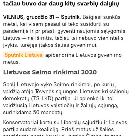
tačiau buvo dar daug kitų svarbių dalykų
VILNIUS, gruodžio 31 — Sputnik.
Baigiasi sunkūs
metai, kai visam pasauliui teko susidurti su
pandemija ir priprasti gyventi naujomis sąlygomis.
Lietuva — ne išimtis, tačiau tai nebuvo vienintelis
įvykis, turėjęs įtakos šalies gyvenimui.
Sputnik Lietuva
apibendrina Lietuvos gyvenimo
metus.
Lietuvos Seimo rinkimai 2020
Spalį Lietuvoje vyko Seimo rinkimai, po kurių į
valdžią atėjo Tėvynės sąjungos-Lietuvos krikščionių
demokratų (TS-LKD) partija. Ji aplenkė iki tol
valdžiusią Lietuvos valstiečių ir žaliųjų sąjungą,
surinkdama 50 mandatų.
Konservatoriai kartu su Liberalų sąjūdžiu ir Laisvės
partija sudarė koaliciją. Prieš metus už šalies