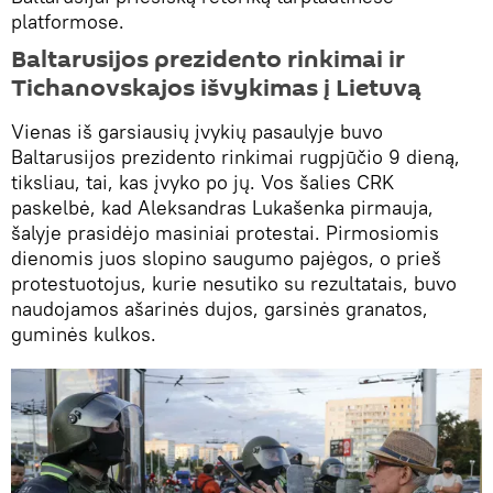
platformose.
Baltarusijos prezidento rinkimai ir
Tichanovskajos išvykimas į Lietuvą
Vienas iš garsiausių įvykių pasaulyje buvo
Baltarusijos prezidento rinkimai rugpjūčio 9 dieną,
tiksliau, tai, kas įvyko po jų. Vos šalies CRK
paskelbė, kad Aleksandras Lukašenka pirmauja,
šalyje prasidėjo masiniai protestai. Pirmosiomis
dienomis juos slopino saugumo pajėgos, o prieš
protestuotojus, kurie nesutiko su rezultatais, buvo
naudojamos ašarinės dujos, garsinės granatos,
guminės kulkos.