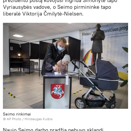
prezidento postą kovojusi Ingrida Šimonytė tapo
Vyriausybės vadove, o Seimo pirmininke tapo
liberalė Viktorija Čmilytė-Nielsen.
Seimo rinkimai
© AP Photo / Mindaugas Kulbis
Naujo Seimo darbo pradžia nebuvo sklandi.