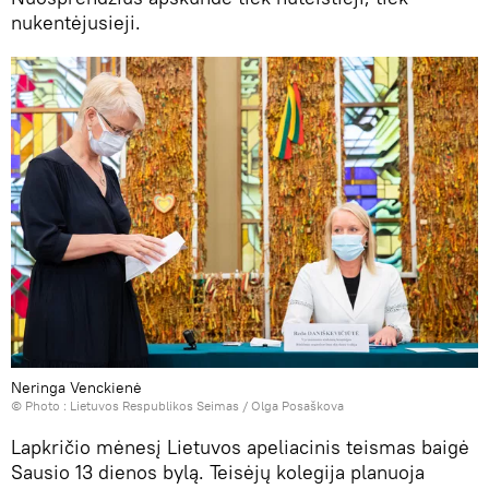
nukentėjusieji.
Neringa Venckienė
© Photo :
Lietuvos Respublikos Seimas / Olga Posaškova
Lapkričio mėnesį Lietuvos apeliacinis teismas baigė
Sausio 13 dienos bylą. Teisėjų kolegija planuoja