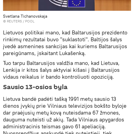
Svetlana Tichanovskaja
©
REUTERS
/ POOL
Lietuvos politikai mano, kad Baltarusijos prezidento
rinkimų rezultatai buvo "suklastoti". Baltijos šalys
įvedė asmenines sankcijas kai kuriems Baltarusijos
pareigūnams, įskaitant Lukašenką.
Tuo tarpu Baltarusijos valdžia mano, kad Lietuva,
Lenkija ir kitos šalys aktyviai kišasi į Baltarusijos
vidaus reikalus ir bando kontroliuoti opoziciją.
Sausio 13-osios byla
Lietuva bandė padėti tašką 1991 metų sausio 13
dienos įvykių prie Vilniaus televizijos bokšto byloje
dar praėjusių metų kovą nuteisdama 67 žmones,
dauguma nuteisti už akių. Tada Vilniaus apygardos
administracinis teismas gavo 61 apeliaciją.
Nuosprendžius apskundė tiek nuteistieji, tiek