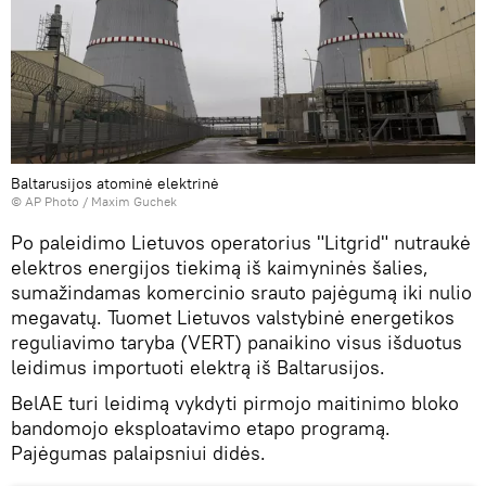
Baltarusijos atominė elektrinė
© AP Photo / Maxim Guchek
Po paleidimo Lietuvos operatorius "Litgrid" nutraukė
elektros energijos tiekimą iš kaimyninės šalies,
sumažindamas komercinio srauto pajėgumą iki nulio
megavatų. Tuomet Lietuvos valstybinė energetikos
reguliavimo taryba (VERT) panaikino visus išduotus
leidimus importuoti elektrą iš Baltarusijos.
BelAE turi leidimą vykdyti pirmojo maitinimo bloko
bandomojo eksploatavimo etapo programą.
Pajėgumas palaipsniui didės.