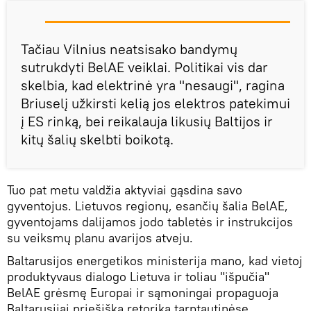
Tačiau Vilnius neatsisako bandymų
sutrukdyti BelAE veiklai. Politikai vis dar
skelbia, kad elektrinė yra "nesaugi", ragina
Briuselį užkirsti kelią jos elektros patekimui
į ES rinką, bei reikalauja likusių Baltijos ir
kitų šalių skelbti boikotą.
Tuo pat metu valdžia aktyviai gąsdina savo
gyventojus. Lietuvos regionų, esančių šalia BelAE,
gyventojams dalijamos jodo tabletės ir instrukcijos
su veiksmų planu avarijos atveju.
Baltarusijos energetikos ministerija mano, kad vietoj
produktyvaus dialogo Lietuva ir toliau "išpučia"
BelAE grėsmę Europai ir sąmoningai propaguoja
Baltarusijai priešišką retoriką tarptautinėse