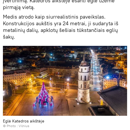
įvertinimą. Katedros aikštėje esanti eglė užėmė
pirmąją vietą.
Medis atrodo kaip siurrealistinis paveikslas.
Konstrukcijos aukštis yra 24 metrai, ji sudaryta iš
metalinių dalių, apklotų šešiais tūkstančiais eglių
šakų.
Eglė Katedros aikštėje
© Photo :
Vilnius