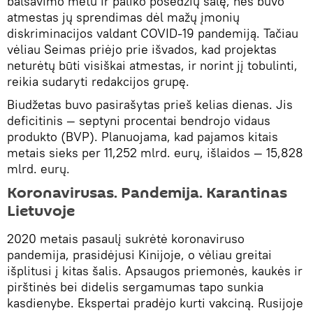
balsavimo metu ir paliko posėdžių salę, nes buvo
atmestas jų sprendimas dėl mažų įmonių
diskriminacijos valdant COVID-19 pandemiją. Tačiau
vėliau Seimas priėjo prie išvados, kad projektas
neturėtų būti visiškai atmestas, ir norint jį tobulinti,
reikia sudaryti redakcijos grupę.
Biudžetas buvo pasirašytas prieš kelias dienas. Jis
deficitinis — septyni procentai bendrojo vidaus
produkto (BVP). Planuojama, kad pajamos kitais
metais sieks per 11,252 mlrd. eurų, išlaidos — 15,828
mlrd. eurų.
Koronavirusas. Pandemija. Karantinas
Lietuvoje
2020 metais pasaulį sukrėtė koronaviruso
pandemija, prasidėjusi Kinijoje, o vėliau greitai
išplitusi į kitas šalis. Apsaugos priemonės, kaukės ir
pirštinės bei didelis sergamumas tapo sunkia
kasdienybe. Ekspertai pradėjo kurti vakciną. Rusijoje