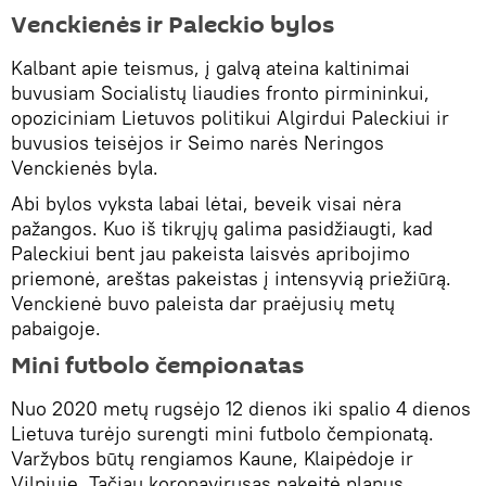
Venckienės ir Paleckio bylos
Kalbant apie teismus, į galvą ateina kaltinimai
buvusiam Socialistų liaudies fronto pirmininkui,
opoziciniam Lietuvos politikui Algirdui Paleckiui ir
buvusios teisėjos ir Seimo narės Neringos
Venckienės byla.
Abi bylos vyksta labai lėtai, beveik visai nėra
pažangos. Kuo iš tikrųjų galima pasidžiaugti, kad
Paleckiui bent jau pakeista laisvės apribojimo
priemonė, areštas pakeistas į intensyvią priežiūrą.
Venckienė buvo paleista dar praėjusių metų
pabaigoje.
Mini futbolo čempionatas
Nuo 2020 metų rugsėjo 12 dienos iki spalio 4 dienos
Lietuva turėjo surengti mini futbolo čempionatą.
Varžybos būtų rengiamos Kaune, Klaipėdoje ir
Vilniuje. Tačiau koronavirusas pakeitė planus.