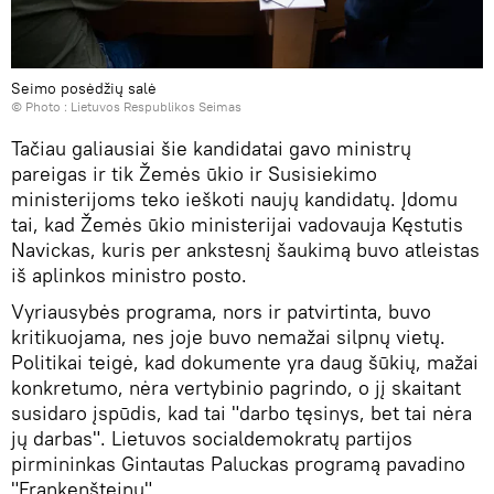
Seimo posėdžių salė
© Photo :
Lietuvos Respublikos Seimas
Tačiau galiausiai šie kandidatai gavo ministrų
pareigas ir tik Žemės ūkio ir Susisiekimo
ministerijoms teko ieškoti naujų kandidatų. Įdomu
tai, kad Žemės ūkio ministerijai vadovauja Kęstutis
Navickas, kuris per ankstesnį šaukimą buvo atleistas
iš aplinkos ministro posto.
Vyriausybės programa, nors ir patvirtinta, buvo
kritikuojama, nes joje buvo nemažai silpnų vietų.
Politikai teigė, kad dokumente yra daug šūkių, mažai
konkretumo, nėra vertybinio pagrindo, o jį skaitant
susidaro įspūdis, kad tai "darbo tęsinys, bet tai nėra
jų darbas". Lietuvos socialdemokratų partijos
pirmininkas Gintautas Paluckas programą pavadino
"Frankenšteinu".