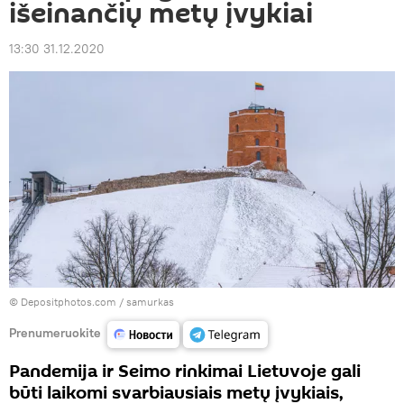
išeinančių metų įvykiai
13:30 31.12.2020
© Depositphotos.com / samurkas
Prenumeruokite
Pandemija ir Seimo rinkimai Lietuvoje gali
būti laikomi svarbiausiais metų įvykiais,