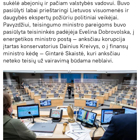
sukėlė abejonių ir pačiam valstybės vadovui. Buvo
pasiūlyti labai prieštaringi Lietuvos visuomenės ir
daugybės ekspertų požiūriu politiniai veikėjai.
Pavyzdžiui, teisingumo ministro pareigoms buvo
pasiūlyta teisininkės padėjėja Evelina Dobrovolska, į
energetikos ministro postą — anksčiau korupcija
įtartas konservatorius Dainius Kreivys, o į finansų
ministro kėdę — Gintarė Skaistė, kuri anksčiau
neteko teisių už vairavimą būdama neblaivi.