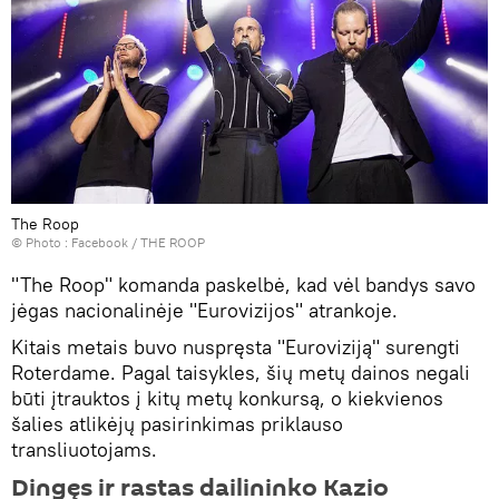
The Roop
© Photo :
Facebook / THE ROOP
"The Roop" komanda paskelbė, kad vėl bandys savo
jėgas nacionalinėje "Eurovizijos" atrankoje.
Kitais metais buvo nuspręsta "Euroviziją" surengti
Roterdame. Pagal taisykles, šių metų dainos negali
būti įtrauktos į kitų metų konkursą, o kiekvienos
šalies atlikėjų pasirinkimas priklauso
transliuotojams.
Dingęs ir rastas dailininko Kazio