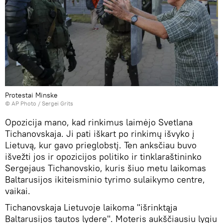
Protestai Minske
© AP Photo / Sergei Grits
Opozicija mano, kad rinkimus laimėjo Svetlana
Tichanovskaja. Ji pati iškart po rinkimų išvyko į
Lietuvą, kur gavo prieglobstį. Ten anksčiau buvo
išvežti jos ir opozicijos politiko ir tinklaraštininko
Sergejaus Tichanovskio, kuris šiuo metu laikomas
Baltarusijos ikiteisminio tyrimo sulaikymo centre,
vaikai.
Tichanovskaja Lietuvoje laikoma "išrinktąja
Baltarusijos tautos lydere". Moteris aukščiausiu lygiu