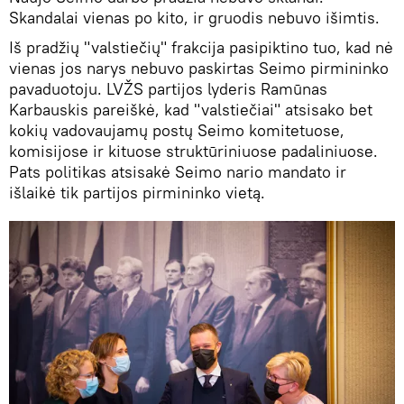
Skandalai vienas po kito, ir gruodis nebuvo išimtis.
Iš pradžių "valstiečių" frakcija pasipiktino tuo, kad nė
vienas jos narys nebuvo paskirtas Seimo pirmininko
pavaduotoju. LVŽS partijos lyderis Ramūnas
Karbauskis pareiškė, kad "valstiečiai" atsisako bet
kokių vadovaujamų postų Seimo komitetuose,
komisijose ir kituose struktūriniuose padaliniuose.
Pats politikas atsisakė Seimo nario mandato ir
išlaikė tik partijos pirmininko vietą.