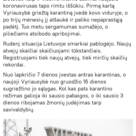
koronavirusas tapo rimtu iššūkiu. Pirmą kartą
Vyriausybė griežtą karantiną įvedė kovo viduryje, o
po trijų mėnesių jį atšaukė ir paliko nepaprastąją
padėtį. Tuo metu sergamumas sumažėjo, o
piliečiams atsibodo apribojimai.
Rudenį situacija Lietuvoje smarkiai pablogėjo. Naujų
atvejų skaičiai skaičiuojami tūkstančiais.
Registruojami tiek naujų atvejų, tiek mirčių skaičių
rekordai.
Nuo lapkričio 7 dienos įvestas antras karantinas, o
naujoji Vyriausybė nuo gruodžio 16 dienos
sugriežtino jo sąlygas. Kol kas pats karantino
režimas galioja iki sausio pabaigos, o iki sausio 3
dienos ribojamas žmonių judėjimas tarp
savivaldybių.