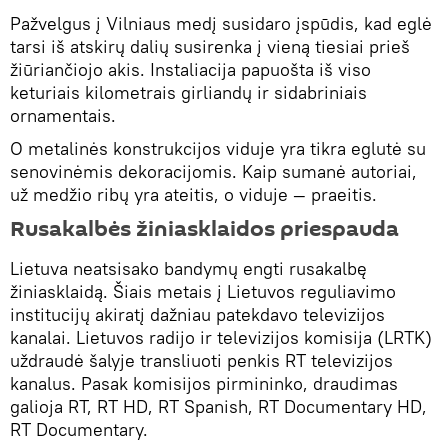
Pažvelgus į Vilniaus medį susidaro įspūdis, kad eglė
tarsi iš atskirų dalių susirenka į vieną tiesiai prieš
žiūriančiojo akis. Instaliacija papuošta iš viso
keturiais kilometrais girliandų ir sidabriniais
ornamentais.
O metalinės konstrukcijos viduje yra tikra eglutė su
senovinėmis dekoracijomis. Kaip sumanė autoriai,
už medžio ribų yra ateitis, o viduje — praeitis.
Rusakalbės žiniasklaidos priespauda
Lietuva neatsisako bandymų engti rusakalbę
žiniasklaidą. Šiais metais į Lietuvos reguliavimo
institucijų akiratį dažniau patekdavo televizijos
kanalai. Lietuvos radijo ir televizijos komisija (LRTK)
uždraudė šalyje transliuoti penkis RT televizijos
kanalus. Pasak komisijos pirmininko, draudimas
galioja RT, RT HD, RT Spanish, RT Documentary HD,
RT Documentary.