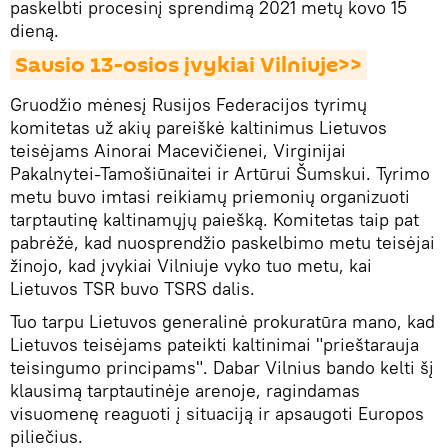
paskelbti procesinį sprendimą 2021 metų kovo 15
dieną.
Sausio 13-osios įvykiai Vilniuje>>
Gruodžio mėnesį Rusijos Federacijos tyrimų
komitetas už akių pareiškė kaltinimus Lietuvos
teisėjams Ainorai Macevičienei, Virginijai
Pakalnytei-Tamošiūnaitei ir Artūrui Šumskui. Tyrimo
metu buvo imtasi reikiamų priemonių organizuoti
tarptautinę kaltinamųjų paiešką. Komitetas taip pat
pabrėžė, kad nuosprendžio paskelbimo metu teisėjai
žinojo, kad įvykiai Vilniuje vyko tuo metu, kai
Lietuvos TSR buvo TSRS dalis.
Tuo tarpu Lietuvos generalinė prokuratūra mano, kad
Lietuvos teisėjams pateikti kaltinimai "prieštarauja
teisingumo principams". Dabar Vilnius bando kelti šį
klausimą tarptautinėje arenoje, ragindamas
visuomenę reaguoti į situaciją ir apsaugoti Europos
piliečius.