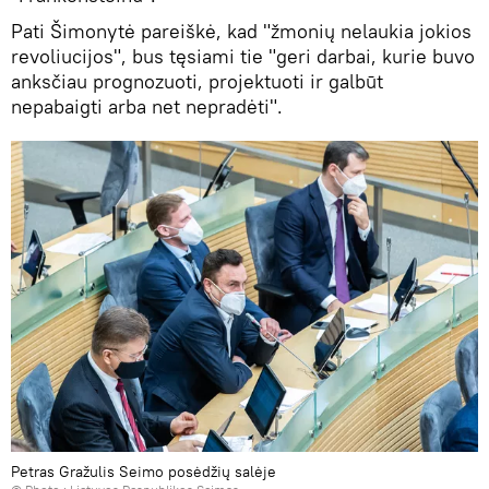
Pati Šimonytė pareiškė, kad "žmonių nelaukia jokios
revoliucijos", bus tęsiami tie "geri darbai, kurie buvo
anksčiau prognozuoti, projektuoti ir galbūt
nepabaigti arba net nepradėti".
Petras Gražulis Seimo posėdžių salėje