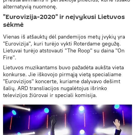
alternatyvią nuomonę.
"Eurovizija-2020" ir neįvykusi Lietuvos
sėkmė
Vienas iš atšauktų dėl pandemijos metų įvykių yra
"Eurovizija", kuri turėjo vykti Roterdame gegužę.
Lietuvai turėjo atstovauti "The Roop" su daina "On
Fire".
Lietuvos muzikantams buvo pažadėta aukšta vieta
konkurse. Jie iškovojo pirmąją vietą specialiame
"Eurovizijos" koncerte, kuriame dalyvavo dešimt
šalių. ARD transliacijos nugalėtojus išrinko
televizijos žiūrovai ir speciali komisija.