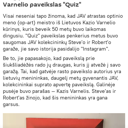
Varnelio paveikslas "Quiz"
Visai neseniai tapo žinoma, kad JAV atrastas optinio
meno (op-art) meistro iš Lietuvos Kazio Varnelio
kūrinys, kuris beveik 50 metų buvo laikomas
dingusiu. "Quiz" paveikslas penkerius metus buvo
saugomas JAV kolekcininkų Steve'o ir Robert'o
garaže, jie savo istorija pasidalijo "Instagram".
Be to, jie papasakojo, kad paveikslą prie
šiukšliadėžės rado jų draugas, kuris jį atvežė į savo
garažą. Tai, kad gatvėje rasto paveikslo autorius yra
lietuvių menininkas, daugelį metų gyvenantis JAV,
kolekcininkai suprato apvertę paveikslą. Galinėje
pusėje buvo parašas — Kazis Varnelis. Steve'as ir
Robert'as žinojo, kad šis menininkas yra gana
garsus.