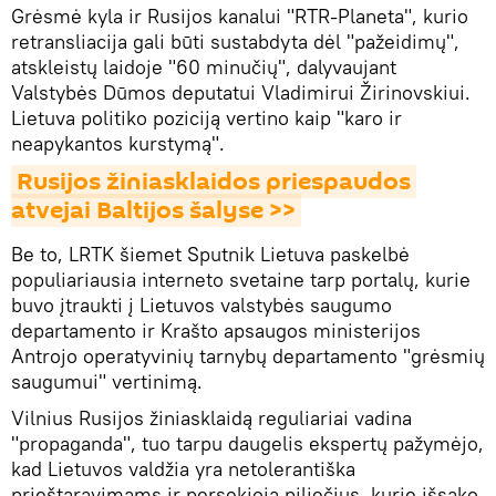
Grėsmė kyla ir Rusijos kanalui "RTR-Planeta", kurio
retransliacija gali būti sustabdyta dėl "pažeidimų",
atskleistų laidoje "60 minučių", dalyvaujant
Valstybės Dūmos deputatui Vladimirui Žirinovskiui.
Lietuva politiko poziciją vertino kaip "karo ir
neapykantos kurstymą".
Rusijos žiniasklaidos priespaudos 
atvejai Baltijos šalyse >>
Be to, LRTK šiemet Sputnik Lietuva paskelbė
populiariausia interneto svetaine tarp portalų, kurie
buvo įtraukti į Lietuvos valstybės saugumo
departamento ir Krašto apsaugos ministerijos
Antrojo operatyvinių tarnybų departamento "grėsmių
saugumui" vertinimą.
Vilnius Rusijos žiniasklaidą reguliariai vadina
"propaganda", tuo tarpu daugelis ekspertų pažymėjo,
kad Lietuvos valdžia yra netolerantiška
prieštaravimams ir persekioja piliečius, kurie išsako