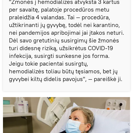
"Žmonės į hemodializes atvyksta 3 kartus
per savaitę, palatoje procedūros metu
praleidžia 4 valandas. Tai — procedūra,
užtikrinanti jų gyvybę, todėl nei karantino,
nei pandemijos apribojimai jai įtakos neturi.
Dėl savo gretutinių susirgimų šie žmonės
turi didesnę riziką, užsikrėtus COVID-19
infekcija, susirgti sunkesne jos forma.
Jeigu tokie pacientai susirgtų,
hemodializės toliau būtų tęsiamos, bet jų
gyvybei kiltų didelis pavojus", — pareiškė ji.