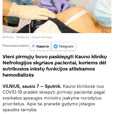
© Photo :
Facebook / Kauno klinikos
Prenumeruokite
Vieni pirmųjų buvo paskiepyti Kauno klinikų
Nefrologijos skyriaus pacientai, kuriems dėl
sutrikusios inkstų funkcijos atliekamos
hemodializės
VILNIUS, sausio 7 — Sputnik.
Kauno klinikose nuo
COVID-19 pradėti skiepyti pirmieji pacientai pagal
sveikatos apsaugos ministro įsakyme nurodytus
prioritetus. Apie tai pranešė gydymo įstaigos
spaudos tarnyba.