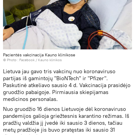
Pacientės vakcinacija Kauno klinikose
© Photo :
Facebook / Kauno klinikos
Lietuva jau gavo tris vakcinų nuo koronaviruso
partijas iš gamintojų "BioNTech" ir "Pfizer".
Paskutinė atkeliavo sausio 4 d. Vakcinacija prasidėjo
gruodžio pabaigoje. Pirmiausia skiepijamas
medicinos personalas.
Nuo gruodžio 16 dienos Lietuvoje dėl koronaviruso
pandemijos galioja griežtesnis karantino režimas. Iš
pradžių valdžia jį įvedė iki sausio 3 dienos, tačiau
metų pradžioje jis buvo pratęstas iki sausio 31