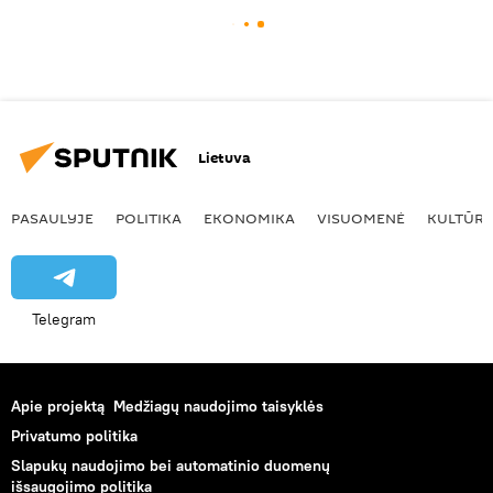
Lietuva
PASAULYJE
POLITIKA
EKONOMIKA
VISUOMENĖ
KULTŪR
Telegram
Apie projektą
Medžiagų naudojimo taisyklės
Privatumo politika
Slapukų naudojimo bei automatinio duomenų
išsaugojimo politika