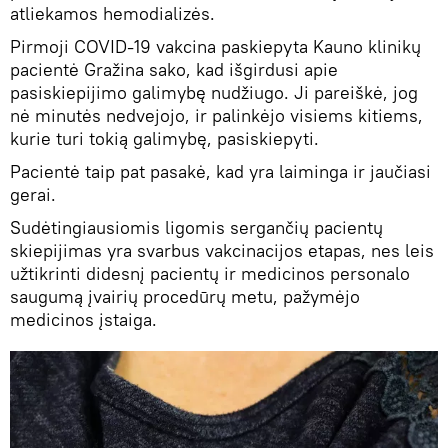
atliekamos hemodializės.
Pirmoji COVID-19 vakcina paskiepyta Kauno klinikų
pacientė Gražina sako, kad išgirdusi apie
pasiskiepijimo galimybę nudžiugo. Ji pareiškė, jog
nė minutės nedvejojo, ir palinkėjo visiems kitiems,
kurie turi tokią galimybę, pasiskiepyti.
Pacientė taip pat pasakė, kad yra laiminga ir jaučiasi
gerai.
Sudėtingiausiomis ligomis sergančių pacientų
skiepijimas yra svarbus vakcinacijos etapas, nes leis
užtikrinti didesnį pacientų ir medicinos personalo
saugumą įvairių procedūrų metu, pažymėjo
medicinos įstaiga.