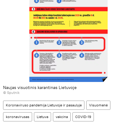
Naujas visuotinis karantinas Lietuvoje
© Sputnik
Koronaviruso pandemija Lietuvoje ir pasaulyje
Visuomenė
koronavirusas
Lietuva
vakcina
COVID-19