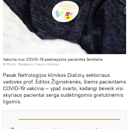
Vakcina nuo COVID-19 paskiepytos pacientės ženklelis
© Photo :
Facebook / Kauno klinikos
Pasak Nefrologijos klinikos Dializių sektoriaus
vadovės prof. Editos Žiginskienės, šiems pacientams
COVID-19 vakcina — ypač svarbi, kadangi beveik visi
skyriaus pacientai serga sudėtingomis gretutinėmis
ligomis.