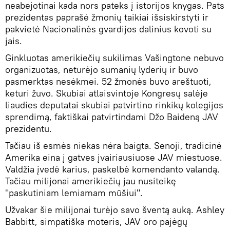
neabejotinai kada nors pateks į istorijos knygas. Pats
prezidentas paprašė žmonių taikiai išsiskirstyti ir
pakvietė Nacionalinės gvardijos dalinius kovoti su
jais.
Ginkluotas amerikiečių sukilimas Vašingtone nebuvo
organizuotas, neturėjo sumanių lyderių ir buvo
pasmerktas nesėkmei. 52 žmonės buvo areštuoti,
keturi žuvo. Skubiai atlaisvintoje Kongresų salėje
liaudies deputatai skubiai patvirtino rinkikų kolegijos
sprendimą, faktiškai patvirtindami Džo Baideną JAV
prezidentu.
Tačiau iš esmės niekas nėra baigta. Senoji, tradicinė
Amerika eina į gatves įvairiausiuose JAV miestuose.
Valdžia įvedė karius, paskelbė komendanto valandą.
Tačiau milijonai amerikiečių jau nusiteikę
"paskutiniam lemiamam mūšiui".
Užvakar šie milijonai turėjo savo šventą auką. Ashley
Babbitt, simpatiška moteris, JAV oro pajėgų