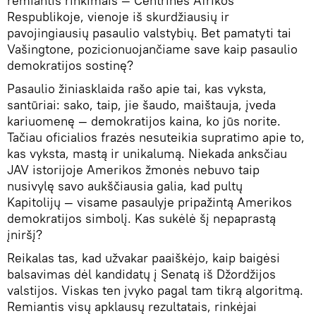
remiantis rinkimais — Centrinės Afrikos
Respublikoje, vienoje iš skurdžiausių ir
pavojingiausių pasaulio valstybių. Bet pamatyti tai
Vašingtone, pozicionuojančiame save kaip pasaulio
demokratijos sostinę?
Pasaulio žiniasklaida rašo apie tai, kas vyksta,
santūriai: sako, taip, jie šaudo, maištauja, įveda
kariuomenę — demokratijos kaina, ko jūs norite.
Tačiau oficialios frazės nesuteikia supratimo apie to,
kas vyksta, mastą ir unikalumą. Niekada anksčiau
JAV istorijoje Amerikos žmonės nebuvo taip
nusivylę savo aukščiausia galia, kad pultų
Kapitolijų — visame pasaulyje pripažintą Amerikos
demokratijos simbolį. Kas sukėlė šį nepaprastą
įniršį?
Reikalas tas, kad užvakar paaiškėjo, kaip baigėsi
balsavimas dėl kandidatų į Senatą iš Džordžijos
valstijos. Viskas ten įvyko pagal tam tikrą algoritmą.
Remiantis visų apklausų rezultatais, rinkėjai