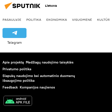
Lietuva
PASAULYJE
POLITIKA
EKONOMIKA
VISUOMENĖ
KULTŪR
Telegram
Apie projektą
Medžiagų naudojimo taisyklės
Privatumo politika
Slapukų naudojimo bei automatinio duomenų
išsaugojimo politika
Feedback
Kompanijos naujienos