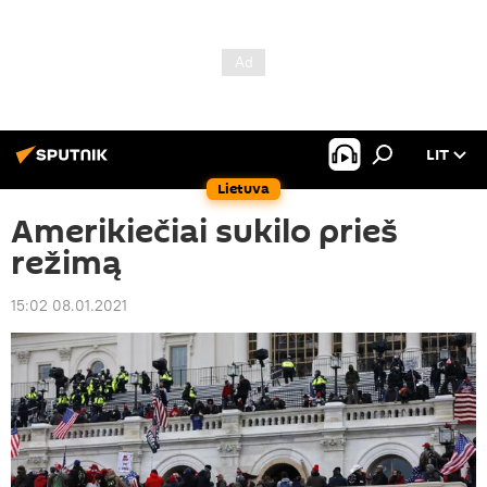
LIT
Lietuva
Amerikiečiai sukilo prieš
režimą
15:02 08.01.2021