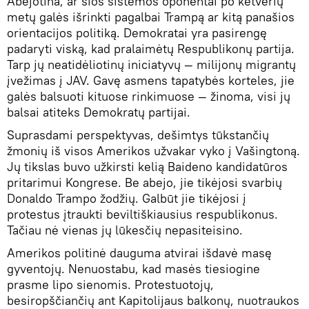
Abejotina, ar šios sistemos oponentai po ketverių
metų galės išrinkti pagalbai Trampą ar kitą panašios
orientacijos politiką. Demokratai yra pasirengę
padaryti viską, kad pralaimėtų Respublikonų partija.
Tarp jų neatidėliotinų iniciatyvų — milijonų migrantų
įvežimas į JAV. Gavę asmens tapatybės korteles, jie
galės balsuoti kituose rinkimuose — žinoma, visi jų
balsai atiteks Demokratų partijai.
Suprasdami perspektyvas, dešimtys tūkstančių
žmonių iš visos Amerikos užvakar vyko į Vašingtoną.
Jų tikslas buvo užkirsti kelią Baideno kandidatūros
pritarimui Kongrese. Be abejo, jie tikėjosi svarbių
Donaldo Trampo žodžių. Galbūt jie tikėjosi į
protestus įtraukti beviltiškiausius respublikonus.
Tačiau nė vienas jų lūkesčių nepasiteisino.
Amerikos politinė dauguma atvirai išdavė masę
gyventojų. Nenuostabu, kad masės tiesiogine
prasme lipo sienomis. Protestuotojų,
besiropščiančių ant Kapitolijaus balkonų, nuotraukos