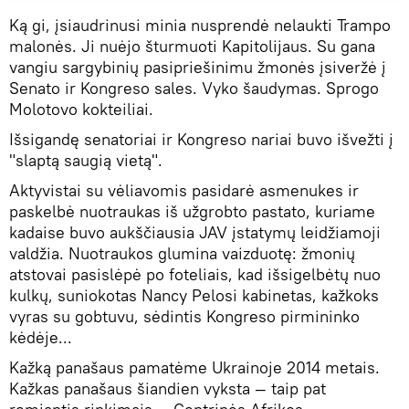
Ką gi, įsiaudrinusi minia nusprendė nelaukti Trampo
malonės. Ji nuėjo šturmuoti Kapitolijaus. Su gana
vangiu sargybinių pasipriešinimu žmonės įsiveržė į
Senato ir Kongreso sales. Vyko šaudymas. Sprogo
Molotovo kokteiliai.
Išsigandę senatoriai ir Kongreso nariai buvo išvežti į
"slaptą saugią vietą".
Aktyvistai su vėliavomis pasidarė asmenukes ir
paskelbė nuotraukas iš užgrobto pastato, kuriame
kadaise buvo aukščiausia JAV įstatymų leidžiamoji
valdžia. Nuotraukos glumina vaizduotę: žmonių
atstovai pasislėpė po foteliais, kad išsigelbėtų nuo
kulkų, suniokotas Nancy Pelosi kabinetas, kažkoks
vyras su gobtuvu, sėdintis Kongreso pirmininko
kėdėje...
Kažką panašaus pamatėme Ukrainoje 2014 metais.
Kažkas panašaus šiandien vyksta — taip pat