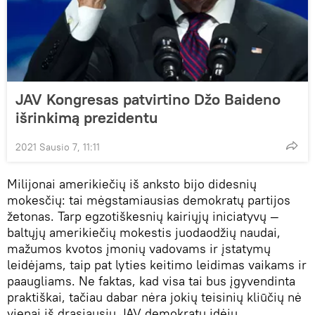
JAV Kongresas patvirtino Džo Baideno
išrinkimą prezidentu
2021 Sausio 7, 11:11
Milijonai amerikiečių iš anksto bijo didesnių
mokesčių: tai mėgstamiausias demokratų partijos
žetonas. Tarp egzotiškesnių kairiųjų iniciatyvų —
baltųjų amerikiečių mokestis juodaodžių naudai,
mažumos kvotos įmonių vadovams ir įstatymų
leidėjams, taip pat lyties keitimo leidimas vaikams ir
paaugliams. Ne faktas, kad visa tai bus įgyvendinta
praktiškai, tačiau dabar nėra jokių teisinių kliūčių nė
vienai iš drąsiausių JAV demokratų idėjų.