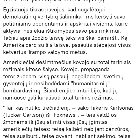
Egzistuoja tikras pavojus, kad nugalėtojai
demokratinių vertybių šalininkai ims keršyti savo
politiniams oponentams ir apskritai visiems, kurie
aktyviai nesiekia ištikimybės savo pasirinkimui.
Tačiau apie žodžio laisvę teks visiškai pamiršti. Ką
Amerika daro su šia laisve, pasaulis stebėjosi visus
ketverius Trampo valdymo metus.
Amerikiečiai dešimtmečius kovojo su totalitariniais
režimais kitose šalyse. Kovojo, propaganda
terorizuodami visą pasaulį, negailėdami svetimų
gyventojų ir nesibodėdami "humanitarinių"
bombardavimų. Šiandien jie rimtai bijo, kad jų
namuose gali karaliauti totalitarinis režimas.
"Tai, kas nutiko trečiadienį, — sako Takeris Karlsonas
(Tucker Carlson) iš "Foxnews", — leis valdžios
žmonėms iš jūsų atimti visas jūsų įgimtas
amerikiečių teises: teisę kalbėti nebijant cenzūros,
teisę susiburti, teisę gyventi nebijant sekimo, teisę