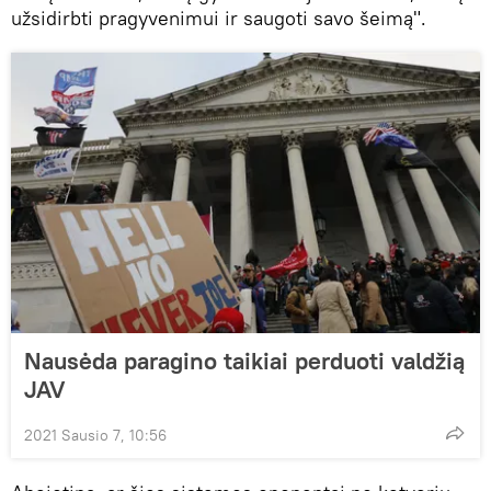
užsidirbti pragyvenimui ir saugoti savo šeimą".
Nausėda paragino taikiai perduoti valdžią
JAV
2021 Sausio 7, 10:56