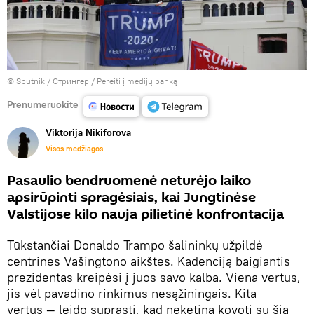
© Sputnik / Стрингер
/
Pereiti į medijų banką
Prenumeruokite
Viktorija Nikiforova
Visos medžiagos
Pasaulio bendruomenė neturėjo laiko
apsirūpinti spragėsiais, kai Jungtinėse
Valstijose kilo nauja pilietinė konfrontacija
Tūkstančiai Donaldo Trampo šalininkų užpildė
centrines Vašingtono aikštes. Kadenciją baigiantis
prezidentas kreipėsi į juos savo kalba. Viena vertus,
jis vėl pavadino rinkimus nesąžiningais. Kita
vertus — leido suprasti, kad neketina kovoti su šia