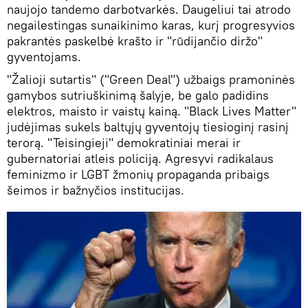
naujojo tandemo darbotvarkės. Daugeliui tai atrodo
negailestingas sunaikinimo karas, kurį progresyvios
pakrantės paskelbė krašto ir "rūdijančio diržo"
gyventojams.
"Žalioji sutartis" ("Green Deal") užbaigs pramoninės
gamybos sutriuškinimą šalyje, be galo padidins
elektros, maisto ir vaistų kainą. "Black Lives Matter"
judėjimas sukels baltųjų gyventojų tiesioginį rasinį
terorą. "Teisingieji" demokratiniai merai ir
gubernatoriai atleis policiją. Agresyvi radikalaus
feminizmo ir LGBT žmonių propaganda pribaigs
šeimos ir bažnyčios institucijas.