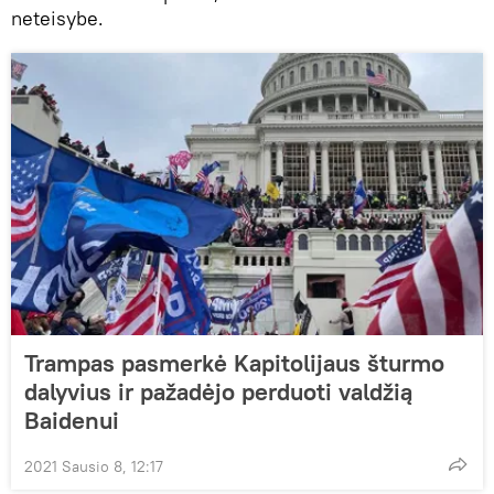
neteisybe.
Trampas pasmerkė Kapitolijaus šturmo
dalyvius ir pažadėjo perduoti valdžią
Baidenui
2021 Sausio 8, 12:17