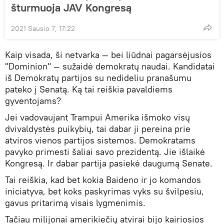
šturmuoja JAV Kongresą
2021 Sausio 7, 17:22
Kaip visada, ši netvarka — bei liūdnai pagarsėjusios
"Dominion" — sužaidė demokratų naudai. Kandidatai
iš Demokratų partijos su nedideliu pranašumu
pateko į Senatą. Ką tai reiškia pavaldiems
gyventojams?
Jei vadovaujant Trampui Amerika išmoko visų
dvivaldystės puikybių, tai dabar ji pereina prie
atviros vienos partijos sistemos. Demokratams
pavyko primesti šaliai savo prezidentą. Jie išlaikė
Kongresą. Ir dabar partija pasiekė daugumą Senate.
Tai reiškia, kad bet kokia Baideno ir jo komandos
iniciatyva, bet koks paskyrimas vyks su švilpesiu,
gavus pritarimą visais lygmenimis.
Tačiau milijonai amerikiečių atvirai bijo kairiosios