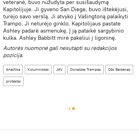
veteranė, buvo nužudyta per susišaudymą
Kapitolijuje. Ji gyveno San Diege, buvo ištekėjusi,
turėjo savo verslą. Ji atvyko į Vašingtoną palaikyti
Trampo. Ji neturėjo ginklo. Kapitolijaus pastate
Ashley padarė asmenukę. Į ją pataikė sargybinio
kulka. Ashley Babbitt mirė pakeliui į ligoninę.
Autorės nuomonė gali nesutapti su redakcijos
pozicija.
Analitika
Kolumnistas
JAV
Donaldas Trampas
Džo Baidenas
protestai