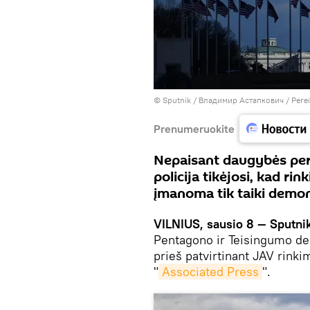
© Sputnik / Владимир Астапкович
/
Perei
Prenumeruokite
Nepaisant daugybės pe
policija tikėjosi, kad r
įmanoma tik taiki demon
VILNIUS, sausio 8 — Sputni
Pentagono ir Teisingumo d
prieš patvirtinant JAV rinki
"
Associated Press
".