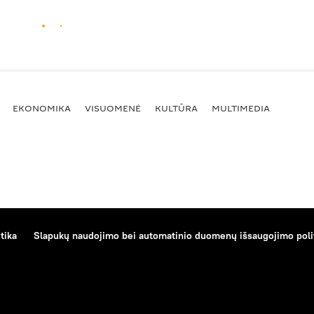
EKONOMIKA
VISUOMENĖ
KULTŪRA
MULTIMEDIA
tika
Slapukų naudojimo bei automatinio duomenų išsaugojimo poli