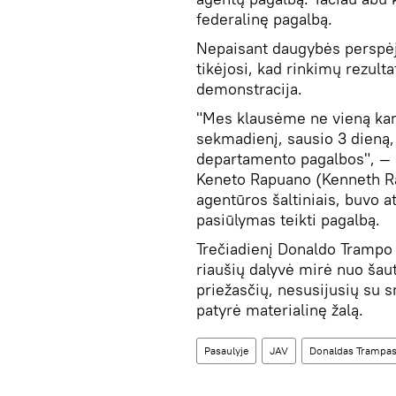
federalinę pagalbą.
Nepaisant daugybės perspėj
tikėjosi, kad rinkimų rezul
demonstracija.
"Mes klausėme ne vieną kar
sekmadienį, sausio 3 dieną,
departamento pagalbos", — 
Keneto Rapuano (Kenneth Ra
agentūros šaltiniais, buvo 
pasiūlymas teikti pagalbą.
Trečiadienį Donaldo Trampo š
riaušių dalyvė mirė nuo šau
priežasčių, nesusijusių su s
patyrė materialinę žalą.
Pasaulyje
JAV
Donaldas Trampa