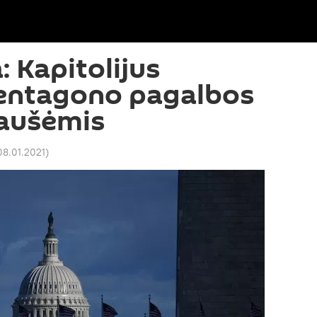
: Kapitolijus
entagono pagalbos
iaušėmis
08.01.2021
)