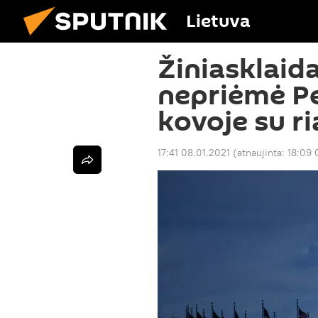
Lietuva
Žiniasklaida
nepriėmė P
kovoje su r
17:41 08.01.2021
(atnaujinta:
18:09 