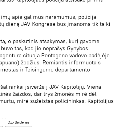
imų apie galimus neramumus, policija
tatų dieną JAV Kongrese bus įmanoma tik taiki
tą, o paskutinis atsakymas, kurį gavome
 buvo tas, kad jie neprašys Gynybos
agentūra cituoja Pentagono vadovo padėjėjo
puano) žodžius. Remiantis informuotais
atmestas ir Teisingumo departamento
alininkai įsiveržė į JAV Kapitolijų. Viena
tinės žaizdos, dar trys žmonės mirė dėl
murtu, mirė sužeistas policininkas. Kapitolijus
s
Džo Baidenas