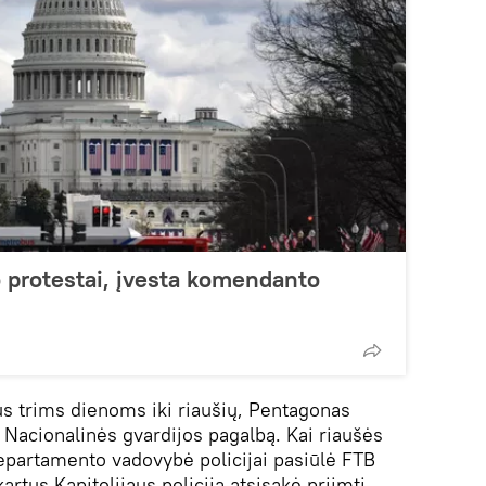
 protestai, įvesta komendanto
s trims dienoms iki riaušių, Pentagonas
ai Nacionalinės gvardijos pagalbą. Kai riaušės
epartamento vadovybė policijai pasiūlė FTB
artus Kapitolijaus policija atsisakė priimti