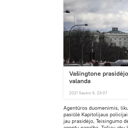
Vašingtone prasidėjo
valanda
2021 Sausio 6, 23:07
Agentūros duomenimis, liku
pasiūlė Kapitolijaus policij
jau prasidėjo, Teisingumo d
agentų pagalbą. Tačiau abu k