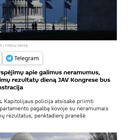
ti į medijų banką
rspėjimų apie galimus neramumus,
inkimų rezultatų dieną JAV Kongrese bus
stracija
k.
Kapitolijaus policija atsisakė priimti
epartamento pagalbą kovoje su neramumais
mų rezultatus, penktadienį pranešė