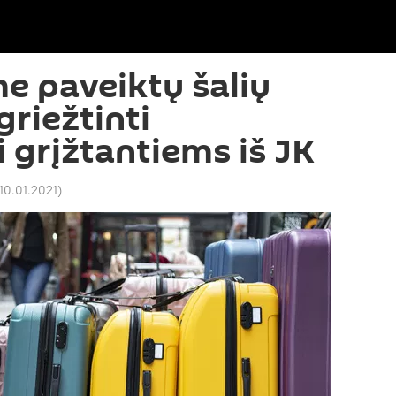
e paveiktų šalių
griežtinti
 grįžtantiems iš JK
 10.01.2021
)