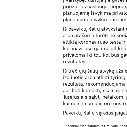
priežiūros paslauga, nepraėj
planuojamą išvykimą privalo
planuojamo išvykimo iš Lie
Iš paveiktų šalių atvykstan
arba prašoma turėti ne senia
atliktą koronaviruso testą i
koronaviruso galima atlikti ir
privaloma iki tol, kol bus 
rezultatas.
Iš trečiųjų šalių atvykę užsie
izoliuotis arba atlikti tyrim
rezultatą, rekomenduojama 1
apriboti kontaktų skaičių, n
Turėjusiais sąlytį nelaikomi 
kai neišeinama iš oro uosto 
Paveiktų šalių sąrašas įsigal
Koronaviruso pandemija Lietuvoje ir pas