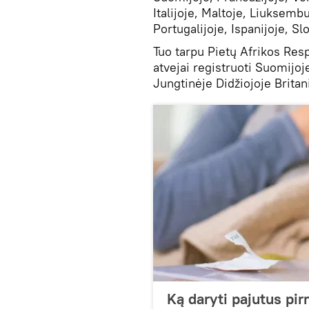
Italijoje, Maltoje, Liuksem
Portugalijoje, Ispanijoje, Sl
Tuo tarpu Pietų Afrikos Res
atvejai registruoti Suomijoje
Jungtinėje Didžiojoje Britani
Ką daryti pajutus pi