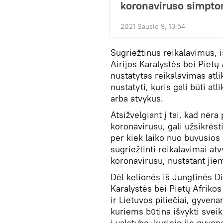
koronaviruso simpt
2021 Sausio 9, 13:54
Sugriežtinus reikalavimus, i
Airijos Karalystės bei Pie
nustatytas reikalavimas atlik
nustatyti, kuris gali būti atl
arba atvykus.
Atsižvelgiant į tai, kad nė
koronavirusu, gali užsikrėst
per kiek laiko nuo buvusios 
sugriežtinti reikalavimai a
koronavirusu, nustatant jiem
Dėl kelionės iš Jungtinės Di
Karalystės bei Pietų Afrikos
ir Lietuvos piliečiai, gyven
kuriems būtina išvykti sveika
į valstybę, kurioje jie gyven