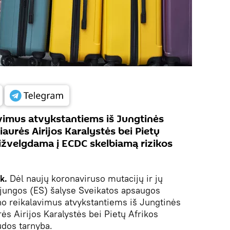
vimus atvykstantiems iš Jungtinės
Šiaurės Airijos Karalystės bei Pietų
sižvelgdama į ECDC skelbiamą rizikos
ik.
Dėl naujų koronaviruso mutacijų ir jų
ąjungos (ES) šalyse Sveikatos apsaugos
no reikalavimus atvykstantiems iš Jungtinės
rės Airijos Karalystės bei Pietų Afrikos
dos tarnyba.