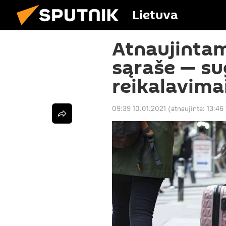
Lietuva
Atnaujintam
sąraše — su
reikalavimai
09:39 10.01.2021
(atnaujinta:
13:46