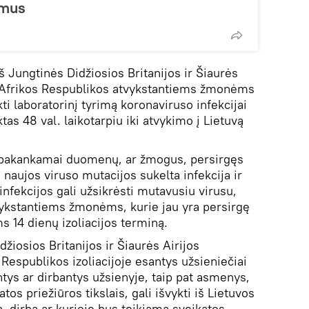
omus
š Jungtinės Didžiosios Britanijos ir Šiaurės
tų Afrikos Respublikos atvykstantiems žmonėms
ti laboratorinį tyrimą koronaviruso infekcijai
iktas 48 val. laikotarpiu iki atvykimo į Lietuvą
ra pakankamai duomenų, ar žmogus, persirgęs
i naujos viruso mutacijos sukelta infekcija ir
infekcijos gali užsikrėsti mutavusiu virusu,
tvykstantiems žmonėms, kurie jau yra persirgę
s 14 dienų izoliacijos terminą.
džiosios Britanijos ir Šiaurės Airijos
 Respublikos izoliacijoje esantys užsieniečiai
antys ar dirbantys užsienyje, taip pat asmenys,
tos priežiūros tikslais, gali išvykti iš Lietuvos
a, dirba ar kurioje bus teikiama sveikatos