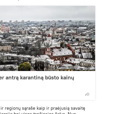
er antrą karantiną būsto kainų
ir regionų sąraše kaip ir praėjusią savaitę
icarija bei visos trečiosios šalys. Nuo