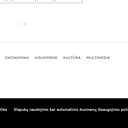
EKONOMIKA
VISUOMENĖ
KULTŪRA
MULTIMEDIA
tika
Slapukų naudojimo bei automatinio duomenų išsaugojimo poli