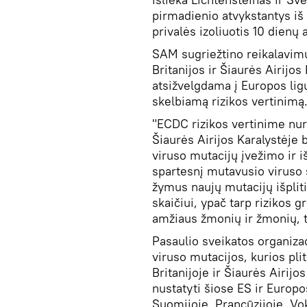
pirmadienio atvykstantys iš 
privalės izoliuotis 10 dienų 
SAM sugriežtino reikalavimu
Britanijos ir Šiaurės Airijo
atsižvelgdama į Europos lig
skelbiamą rizikos vertinimą
"ECDC rizikos vertinime nuro
Šiaurės Airijos Karalystėje 
viruso mutacijų įvežimo ir i
spartesnį mutavusio viruso s
žymus naujų mutacijų išplit
skaičiui, ypač tarp rizikos
amžiaus žmonių ir žmonių, t
Pasaulio sveikatos organiz
viruso mutacijos, kurios pl
Britanijoje ir Šiaurės Airij
nustatyti šiose ES ir Europ
Suomijoje, Prancūzijoje, Vokie