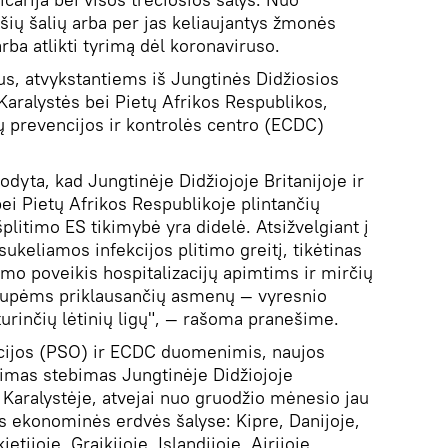
šių šalių arba per jas keliaujantys žmonės
arba atlikti tyrimą dėl koronaviruso.
s, atvykstantiems iš Jungtinės Didžiosios
s Karalystės bei Pietų Afrikos Respublikos,
ų prevencijos ir kontrolės centro (ECDC)
.
dyta, kad Jungtinėje Didžiojoje Britanijoje ir
bei Pietų Afrikos Respublikoje plintančių
šplitimo ES tikimybė yra didelė. Atsižvelgiant į
ukeliamos infekcijos plitimo greitį, tikėtinas
imo poveikis hospitalizacijų apimtims ir mirčių
 grupėms priklausančių asmenų — vyresnio
urinčių lėtinių ligų", — rašoma pranešime.
acijos (PSO) ir ECDC duomenimis, naujos
itimas stebimas Jungtinėje Didžiojoje
os Karalystėje, atvejai nuo gruodžio mėnesio jau
os ekonominės erdvės šalyse: Kipre, Danijoje,
tijoje, Graikijoje, Islandijoje, Airijoje,