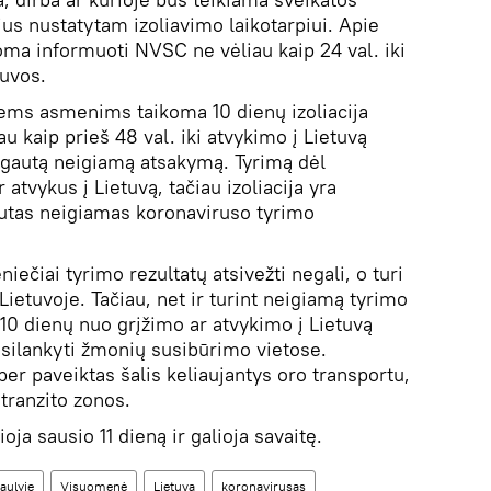
us nustatytam izoliavimo laikotarpiui. Apie
ma informuoti NVSC ne vėliau kaip 24 val. iki
tuvos.
tiems asmenims taikoma 10 dienų izoliacija
u kaip prieš 48 val. iki atvykimo į Lietuvą
r gautą neigiamą atsakymą. Tyrimą dėl
 atvykus į Lietuvą, tačiau izoliacija yra
gautas neigiamas koronaviruso tyrimo
niečiai tyrimo rezultatų atsivežti negali, o turi
ą Lietuvoje. Tačiau, net ir turint neigiamą tyrimo
0 dienų nuo grįžimo ar atvykimo į Lietuvą
esilankyti žmonių susibūrimo vietose.
per paveiktas šalis keliaujantys oro transportu,
tranzito zonos.
ioja sausio 11 dieną ir galioja savaitę.
aulyje
Visuomenė
Lietuva
koronavirusas