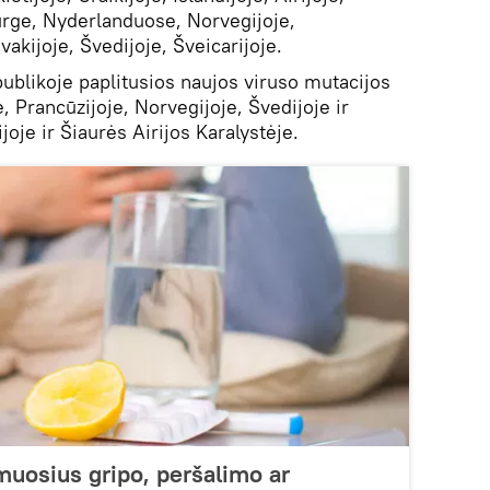
burge, Nyderlanduose, Norvegijoje,
ovakijoje, Švedijoje, Šveicarijoje.
publikoje paplitusios naujos viruso mutacijos
, Prancūzijoje, Norvegijoje, Švedijoje ir
joje ir Šiaurės Airijos Karalystėje.
rmuosius gripo, peršalimo ar