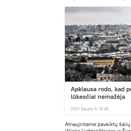
Apklausa rodo, kad p
lūkesčiai nemažėja
2021 Sausio 9, 16:45
Atnaujintame paveiktų šalių 
išlieka Lichtenšteinas ir Šve