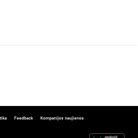
tika
Feedback
Kompanijos naujienos