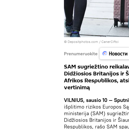
© Depositphotos.com /
CanerCiftci
Prenumeruokite
SAM sugriežtino reikala
Didžiosios Britanijos ir 
Afrikos Respublikos, at
vertinimą
VILNIUS, sausio 10 — Sputn
išplitimo rizikos Europos S
ministerija (SAM) sugriežti
Didžiosios Britanijos ir Šiau
Respublikos, rašo SAM spau