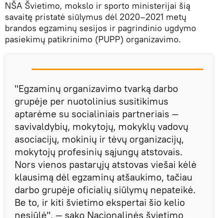
NŠA Švietimo, mokslo ir sporto ministerijai šią
savaitę pristatė siūlymus dėl 2020–2021 metų
brandos egzaminų sesijos ir pagrindinio ugdymo
pasiekimų patikrinimo (PUPP) organizavimo.
"Egzaminų organizavimo tvarką darbo
grupėje per nuotolinius susitikimus
aptarėme su socialiniais partneriais —
savivaldybių, mokytojų, mokyklų vadovų
asociacijų, mokinių ir tėvų organizacijų,
mokytojų profesinių sąjungų atstovais.
Nors vienos pastarųjų atstovas viešai kėlė
klausimą dėl egzaminų atšaukimo, tačiau
darbo grupėje oficialių siūlymų nepateikė.
Be to, ir kiti švietimo ekspertai šio kelio
nesiūlė", — sako Nacionalinės švietimo