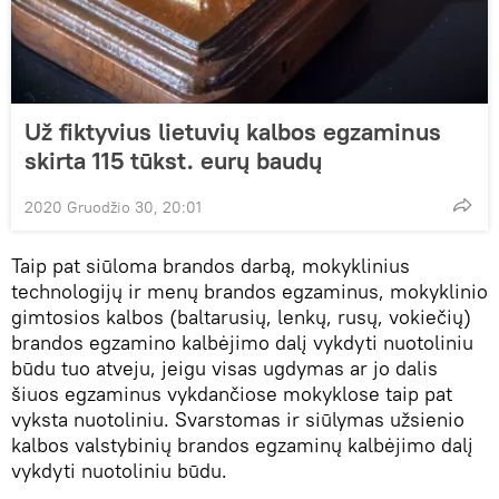
Už fiktyvius lietuvių kalbos egzaminus
skirta 115 tūkst. eurų baudų
2020 Gruodžio 30, 20:01
Taip pat siūloma brandos darbą, mokyklinius
technologijų ir menų brandos egzaminus, mokyklinio
gimtosios kalbos (baltarusių, lenkų, rusų, vokiečių)
brandos egzamino kalbėjimo dalį vykdyti nuotoliniu
būdu tuo atveju, jeigu visas ugdymas ar jo dalis
šiuos egzaminus vykdančiose mokyklose taip pat
vyksta nuotoliniu. Svarstomas ir siūlymas užsienio
kalbos valstybinių brandos egzaminų kalbėjimo dalį
vykdyti nuotoliniu būdu.