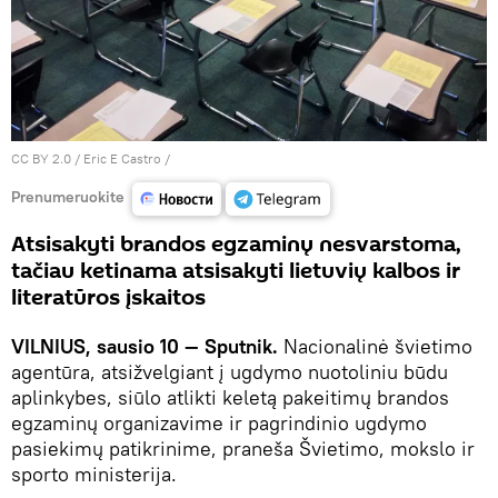
CC BY 2.0
/
Eric E Castro
/
Prenumeruokite
Atsisakyti brandos egzaminų nesvarstoma,
tačiau ketinama atsisakyti lietuvių kalbos ir
literatūros įskaitos
VILNIUS, sausio 10 — Sputnik.
Nacionalinė švietimo
agentūra, atsižvelgiant į ugdymo nuotoliniu būdu
aplinkybes, siūlo atlikti keletą pakeitimų brandos
egzaminų organizavime ir pagrindinio ugdymo
pasiekimų patikrinime, praneša Švietimo, mokslo ir
sporto ministerija.