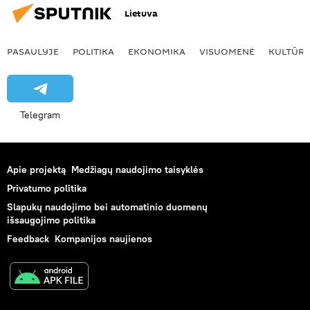
Lietuva
PASAULYJE
POLITIKA
EKONOMIKA
VISUOMENĖ
KULTŪR
Telegram
Apie projektą
Medžiagų naudojimo taisyklės
Privatumo politika
Slapukų naudojimo bei automatinio duomenų
išsaugojimo politika
Feedback
Kompanijos naujienos