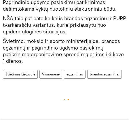
Pagrindinio ugdymo pasiekimų patikrinimas
dešimtokams vyktų nuotoliniu elektroniniu būdu.
NŠA taip pat pateikė kelis brandos egzaminų ir PUPP
tvarkaraščių variantus, kurie priklausytų nuo
epidemiologinės situacijos.
Švietimo, mokslo ir sporto ministerija dėl brandos
egzaminų ir pagrindinio ugdymo pasiekimų
patikrinimo organizavimo sprendimą priims iki kovo
1 dienos.
Švietimas Lietuvoje
Visuomenė
egzaminas
brandos egzaminai